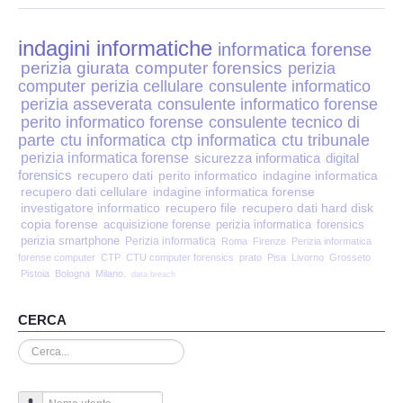
Perizia Disp. Elettronici
indagini informatiche
Perizia Stalking
informatica forense
perizia giurata
computer forensics
perizia
computer
perizia cellulare
consulente informatico
Perizia Cyber Bullismo
perizia asseverata
consulente informatico forense
perito informatico forense
consulente tecnico di
Incarichi CTU e CTP
parte
ctu informatica
ctp informatica
ctu tribunale
perizia informatica forense
sicurezza informatica
digital
forensics
recupero dati
perito informatico
indagine informatica
Perizia Centralini PBX e VOIP
recupero dati cellulare
indagine informatica forense
investigatore informatico
recupero file
recupero dati hard disk
copia forense
Perizia Estimo
acquisizione forense
perizia informatica
forensics
perizia smartphone
Perizia informatica
Roma
Firenze
Perizia informatica
forense computer
CTP
CTU computer forensics
prato
Pisa
Livorno
Grosseto
Perizia Documento informatico
Pistoia
Bologna
Milano.
data breach
Perizia Cloud
CERCA
Cerca...
Perizia E-mail