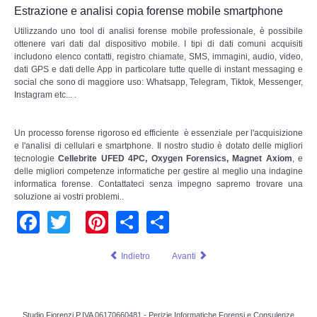
Risk Management
Estrazione e analisi copia forense mobile smartphone
Utilizzando uno tool di analisi forense mobile professionale, è possibile
Incident Handling & Response
ottenere vari dati dal dispositivo mobile. I tipi di dati comuni acquisiti
includono elenco contatti, registro chiamate, SMS, immagini, audio, video,
dati GPS e dati delle App in particolare tutte quelle di instant messaging e
Log Management & SIEM
social che sono di maggiore uso: Whatsapp, Telegram, Tiktok, Messenger,
Instagram etc... .
Vulnerability Assesment & Pen Test
Un processo forense rigoroso ed efficiente è essenziale per l'acquisizione
e l'analisi di cellulari e smartphone. Il nostro studio è dotato delle migliori
BC & DR
tecnologie
Cellebrite UFED 4PC, Oxygen Forensics, Magnet Axiom
, e
delle migliori competenze informatiche per gestire al meglio una indagine
Data Breach
informatica forense. Contattateci senza impegno sapremo trovare una
soluzione ai vostri problemi..
Facebook
Twitter
Pinterest
Share
Share
A & C
Privacy & GDPR
Indietro
Avanti
Resp. Amministrativa dlsg 231
Studio Fiorenzi P.IVA 06170660481 - Perizie Informatiche Forensi e Consulenze