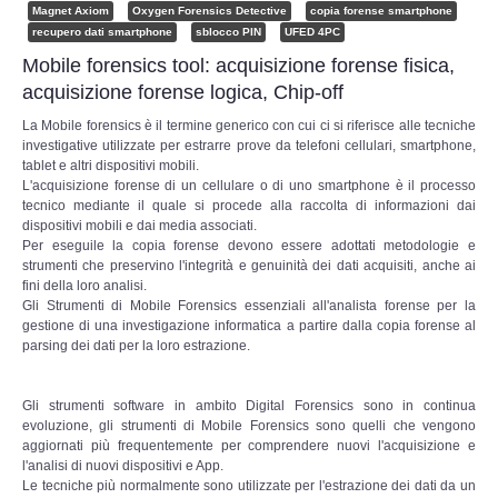
Perizia Data Breach
Magnet Axiom
Oxygen Forensics Detective
copia forense smartphone
recupero dati smartphone
sblocco PIN
UFED 4PC
INDAGINI DIGITALI
Mobile forensics tool: acquisizione forense fisica,
acquisizione forense logica, Chip-off
Digital Intelligence OSINT
La Mobile forensics è il termine generico con cui ci si riferisce alle tecniche
investigative utilizzate per estrarre prove da telefoni cellulari, smartphone,
tablet e altri dispositivi mobili.
Indagini su computer
L'acquisizione forense di un cellulare o di uno smartphone è il processo
tecnico mediante il quale si procede alla raccolta di informazioni dai
dispositivi mobili e dai media associati.
Indagini Smartphone,Tablet
Per eseguile la copia forense devono essere adottati metodologie e
strumenti che preservino l'integrità e genuinità dei dati acquisiti, anche ai
Copia/Acquisizione Forense
fini della loro analisi.
Gli Strumenti di Mobile Forensics essenziali all'analista forense per la
gestione di una investigazione informatica a partire dalla copia forense al
Bonifiche Digitali
parsing dei dati per la loro estrazione.
Forensics Readiness
Gli strumenti software in ambito Digital Forensics sono in continua
evoluzione, gli strumenti di Mobile Forensics sono quelli che vengono
aggiornati più frequentemente per comprendere nuovi l'acquisizione e
Incident Response
l'analisi di nuovi dispositivi e App.
Le tecniche più normalmente sono utilizzate per l'estrazione dei dati da un