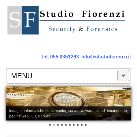
Tel:
055.0351263
Info@studiofiorenzi.it
MENU
PERIZIE
Perizia Computer
Indagini informatiche su computer, server, vmware, cloud, smartphone,
pagine web, IOT, siti web
Perizia Smartphone Tablet,Cell.
Perizia Rete dati