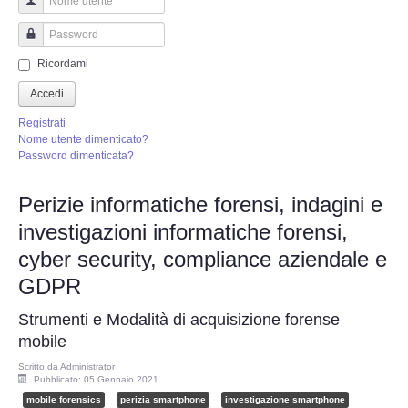
Perizia Truffa Banca e Online
Nome utente
Perizia Dash Cam
Password
Ricordami
Perizia software spia
Accedi
Registrati
Perizia Controllo lavoratori
Nome utente dimenticato?
Password dimenticata?
Perizia Chat WhatsApp,Telegram
Perizie informatiche forensi, indagini e
investigazioni informatiche forensi,
Perizia DVR
cyber security, compliance aziendale e
Perizia IoT e IIoT
GDPR
Strumenti e Modalità di acquisizione forense
Perizia Ransomware Malware
mobile
Perizia Incidente Stradale
Scritto da
Administrator
Pubblicato: 05 Gennaio 2021
mobile forensics
perizia smartphone
investigazione smartphone