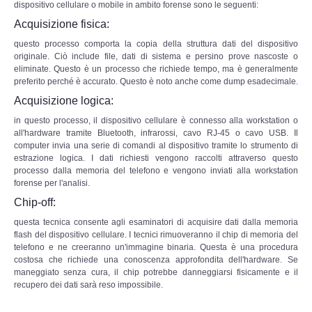
Copia/Acquisizione Forense Web
dispositivo cellulare o mobile in ambito forense sono le seguenti:
Acquisizione fisica:
Indagini persone scomparse
questo processo comporta la copia della struttura dati del dispositivo
originale. Ciò include file, dati di sistema e persino prove nascoste o
eliminate. Questo è un processo che richiede tempo, ma è generalmente
Remote Digital Forensics
preferito perché è accurato. Questo è noto anche come dump esadecimale.
Acquisizione logica:
Acquisizione Forense remota
in questo processo, il dispositivo cellulare è connesso alla workstation o
all'hardware tramite Bluetooth, infrarossi, cavo RJ-45 o cavo USB. Il
Sblocco PIN Smartphone
computer invia una serie di comandi al dispositivo tramite lo strumento di
estrazione logica. I dati richiesti vengono raccolti attraverso questo
processo dalla memoria del telefono e vengono inviati alla workstation
Recupero dati
forense per l'analisi.
Chip-off:
Prevenzione Frode
questa tecnica consente agli esaminatori di acquisire dati dalla memoria
flash del dispositivo cellulare. I tecnici rimuoveranno il chip di memoria del
telefono e ne creeranno un'immagine binaria. Questa è una procedura
CYBER SECURITY
costosa che richiede una conoscenza approfondita dell'hardware. Se
maneggiato senza cura, il chip potrebbe danneggiarsi fisicamente e il
Security Management
recupero dei dati sarà reso impossibile.