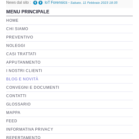
News dal sito :
IoT Forensics
-
Sabato, 11 Febbraio 2023 18:35
MENU PRINCIPALE
Perizia Basi di Dati
HOME
CHI SIAMO
Perizia Immagini e Video
PREVENTIVO
NOLEGGI
Perzia su Software/Programmi
CASI TRATTATI
Perizia Fonica e Trascrizioni
APPUTANMENTO
I NOSTRI CLIENTI
Perizia su Social Network
BLOG E NOVITÀ
CONVEGNI E DOCUMENTI
Perizia Web Reputation
CONTATTI
GLOSSARIO
Perizia Host e Mainframe
MAPPA
FEED
Perizia Contratti ICT
INFORMATIVA PRIVACY
REPERTAMENTO