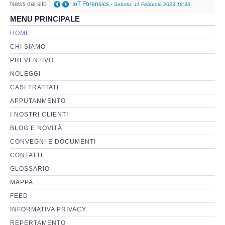
News dal sito :
IoT Forensics
-
Sabato, 11 Febbraio 2023 18:35
MENU PRINCIPALE
Perizia Basi di Dati
HOME
CHI SIAMO
Perizia Immagini e Video
PREVENTIVO
NOLEGGI
Perzia su Software/Programmi
CASI TRATTATI
Perizia Fonica e Trascrizioni
APPUTANMENTO
I NOSTRI CLIENTI
Perizia su Social Network
BLOG E NOVITÀ
CONVEGNI E DOCUMENTI
Perizia Web Reputation
CONTATTI
GLOSSARIO
Perizia Host e Mainframe
MAPPA
FEED
Perizia Contratti ICT
INFORMATIVA PRIVACY
REPERTAMENTO