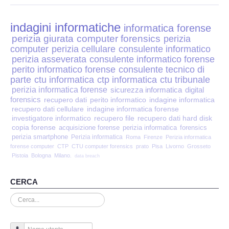
Perizia Disp. Elettronici
indagini informatiche
Perizia Stalking
informatica forense
perizia giurata
computer forensics
perizia
computer
perizia cellulare
consulente informatico
Perizia Cyber Bullismo
perizia asseverata
consulente informatico forense
perito informatico forense
consulente tecnico di
Incarichi CTU e CTP
parte
ctu informatica
ctp informatica
ctu tribunale
perizia informatica forense
sicurezza informatica
digital
forensics
recupero dati
perito informatico
indagine informatica
Perizia Centralini PBX e VOIP
recupero dati cellulare
indagine informatica forense
investigatore informatico
recupero file
recupero dati hard disk
copia forense
Perizia Estimo
acquisizione forense
perizia informatica
forensics
perizia smartphone
Perizia informatica
Roma
Firenze
Perizia informatica
forense computer
CTP
CTU computer forensics
prato
Pisa
Livorno
Grosseto
Perizia Documento informatico
Pistoia
Bologna
Milano.
data breach
Perizia Cloud
CERCA
Cerca...
Perizia E-mail