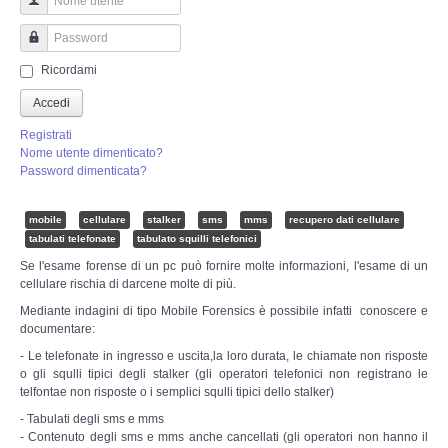
Perizia Truffa Banca e Online
Nome utente
Perizia Dash Cam
Password
Ricordami
Perizia software spia
Accedi
Registrati
Perizia Controllo lavoratori
Nome utente dimenticato?
Password dimenticata?
Perizia Chat WhatsApp,Telegram
mobile
cellulare
stalker
sms
mms
recupero dati cellulare
tabulati telefonate
tabulato squilli telefonici
Perizia DVR
Se l'esame forense di un pc può fornire molte informazioni, l'esame di un
cellulare rischia di darcene molte di più.
Perizia IoT e IIoT
Mediante indagini di tipo Mobile Forensics è possibile infatti conoscere e
documentare:
Perizia Ransomware Malware
- Le telefonate in ingresso e uscita,la loro durata, le chiamate non risposte
o gli squlli tipici degli stalker (gli operatori telefonici non registrano le
telfontae non risposte o i semplici squlli tipici dello stalker)
Perizia Incidente Stradale
- Tabulati degli sms e mms
- Contenuto degli sms e mms anche cancellati (gli operatori non hanno il