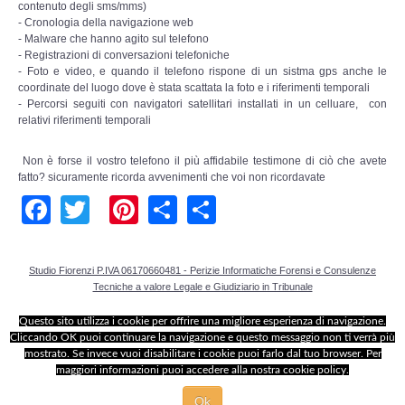
Perizia Data Breach
contenuto degli sms/mms)
- Cronologia della navigazione web
- Malware che hanno agito sul telefono
INDAGINI DIGITALI
- Registrazioni di conversazioni telefoniche
- Foto e video, e quando il telefono rispone di un sistma gps anche le
coordinate del luogo dove è stata scattata la foto e i riferimenti temporali
Digital Intelligence OSINT
- Percorsi seguiti con navigatori satellitari installati in un celluare, con
relativi riferimenti temporali
Indagini su computer
Non è forse il vostro telefono il più affidabile testimone di ciò che avete
fatto? sicuramente ricorda avvenimenti che voi non ricordavate
Indagini Smartphone,Tablet
Facebook
Twitter
Pinterest
Share
Share
Copia/Acquisizione Forense
Studio Fiorenzi P.IVA 06170660481 - Perizie Informatiche Forensi e Consulenze
Bonifiche Digitali
Tecniche a valore Legale e Giudiziario in Tribunale
Forensics Readiness
Questo sito utilizza i cookie per offrire una migliore esperienza di navigazione.
Cliccando OK puoi continuare la navigazione e questo messaggio non ti verrà più
mostrato. Se invece vuoi disabilitare i cookie puoi farlo dal tuo browser. Per
Incident Response
maggiori informazioni puoi accedere alla nostra cookie policy.
Ok