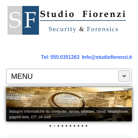
Tel:
055.0351263
Info@studiofiorenzi.it
MENU
PERIZIE
Perizia Computer
Indagini informatiche su computer, server, vmware, cloud, smartphone,
pagine web, IOT, siti web
Perizia Smartphone Tablet,Cell.
Perizia Rete dati