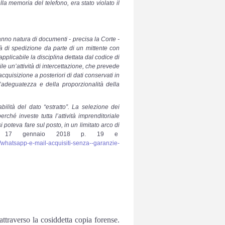
ella memoria del telefono, era stato violato il
nno natura di documenti - precisa la Corte -
tà di spedizione da parte di un mittente con
pplicabile la disciplina dettata dal codice di
le un’attività di intercettazione, che prevede
cquisizione a posteriori di dati conservati in
’adeguatezza e della proporzionalità della
dabilità del dato “estratto”. La selezione dei
hé investe tutta l’attività imprenditoriale
 poteva fare sul posto, in un limitato arco di
re 17 gennaio 2018 p. 19 e
6/whatsapp-e-mail-acquisiti-senza--garanzie-
attraverso la cosiddetta copia forense.