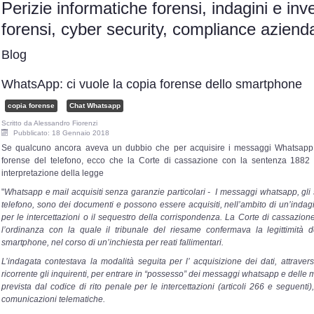
Perizie informatiche forensi, indagini e inv
forensi, cyber security, compliance azie
Blog
WhatsApp: ci vuole la copia forense dello smartphone
copia forense
Chat Whatsapp
Scritto da
Alessandro Fiorenzi
Pubblicato: 18 Gennaio 2018
Se qualcuno ancora aveva un dubbio che per acquisire i messaggi Whatsapp 
forense del telefono, ecco che la Corte di cassazione con la sentenza 188
interpretazione della legge
"
Whatsapp e mail acquisiti senza garanzie particolari - I messaggi whatsapp, gli
telefono, sono dei documenti e possono essere acquisiti, nell’ambito di un’indag
per le intercettazioni o il sequestro della corrispondenza. La Corte di cassazion
l’ordinanza con la quale il tribunale del riesame confermava la legittimità 
smartphone, nel corso di un’inchiesta per reati fallimentari.
L’indagata contestava la modalità seguita per l’ acquisizione dei dati, attrave
ricorrente gli inquirenti, per entrare in “possesso” dei messaggi whatsapp e delle
prevista dal codice di rito penale per le intercettazioni (articoli 266 e seguenti),
comunicazioni telematiche.