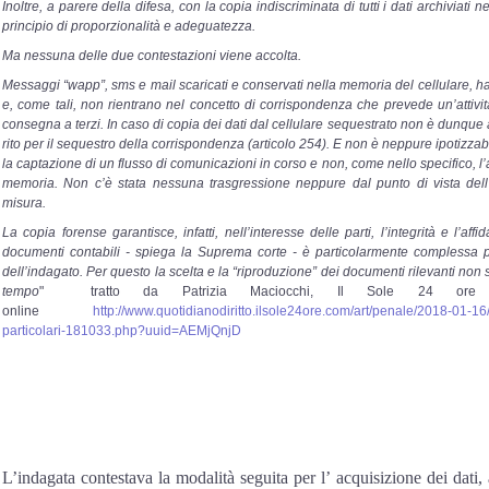
Inoltre, a parere della difesa, con la copia indiscriminata di tutti i dati archiviati n
principio di proporzionalità e adeguatezza.
Ma nessuna delle due contestazioni viene accolta.
Messaggi “wapp”, sms e mail scaricati e conservati nella memoria del cellulare, ha
e, come tali, non rientrano nel concetto di corrispondenza che prevede un’attivi
consegna a terzi. In caso di copia dei dati dal cellulare sequestrato non è dunque a
rito per il sequestro della corrispondenza (articolo 254). E non è neppure ipotizzabi
la captazione di un flusso di comunicazioni in corso e non, come nello specifico, l’a
memoria. Non c’è stata nessuna trasgressione neppure dal punto di vista dell
misura.
La copia forense garantisce, infatti, nell’interesse delle parti, l’integrità e l’affi
documenti contabili - spiega la Suprema corte - è particolarmente complessa perc
dell’indagato. Per questo la scelta e la “riproduzione” dei documenti rilevanti non si
tempo
" tratto da Patrizia Maciocchi, Il Sole 24 o
online
http://www.quotidianodiritto.ilsole24ore.com/art/penale/2018-01-1
particolari-181033.php?uuid=AEMjQnjD
L’indagata contestava la modalità seguita per l’ acquisizione dei dati, 