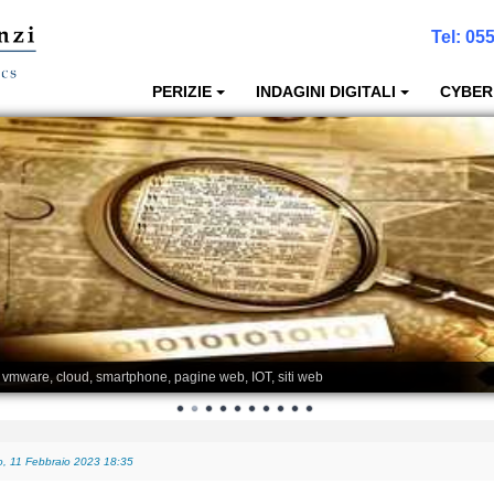
Tel:
055
PERIZIE
INDAGINI DIGITALI
CYBER
, vmware, cloud, smartphone, pagine web, IOT, siti web
posso recuperare i dati anche a fini giudiziari?
-
Giovedì, 05 Gennaio 2023 01:08