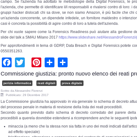
campo. Se l'azienda ha adottato le metodologie della Digital Forensics, le pr
l'azienda, che permette di identificare il/i responsabili e rivalersi contro di loro
gruppi hacker dislocati chi sa dove, se non siamo Amazon, è più facile che chi ci 
un'azienda concorrente, un dipendete infedele, un fornitore maldestro o intenzio
casi è concreta la possibilità di agire contro di loro a tutela dell'azienda.
Per chi vuole sapere come la Forensics Readiness può aiutare alla gestione del
slide del talk a SMAU Milano 2017
https://www.slideshare.net/AlessandroFiorenzi/
Per approfondimenti in tema di GDRP, Data Breach e Digital Forensics potete con
0550351263.
Facebook
Twitter
Pinterest
Share
Share
Commissione giustizia: pronto nuovo elenco dei reati pro
perizia informatica
reati digitali
prova digitale
Scritto da
Alessandro Fiorenzi
Pubblicato: 29 Dicembre 2017
La Commissione giustizia ha approvato in via generale lo schema di decreto attua
del processo penale in materia di revisione della lista dei reati procedibili.
Secondo quanto previsto dallo schema di decreto corredato del parere della 
procedibili a querela dovrebbe estendersi a ricomprendere anche le seguenti ipote
minaccia (a meno che la stessa non sia fatta in uno dei modi indicati dall'arti
ad effetto speciale)