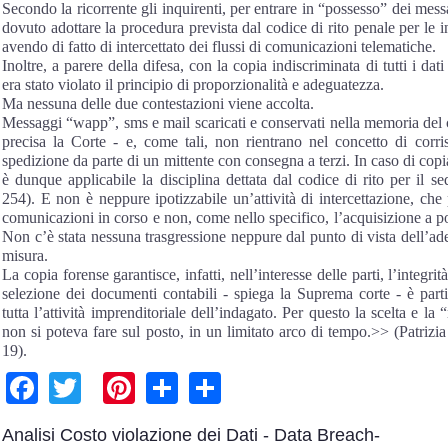
Secondo la ricorrente gli inquirenti, per entrare in “possesso” dei mes
dovuto adottare la procedura prevista dal codice di rito penale per le in
avendo di fatto di intercettato dei flussi di comunicazioni telematiche.
Inoltre, a parere della difesa, con la copia indiscriminata di tutti i dat
era stato violato il principio di proporzionalità e adeguatezza.
Ma nessuna delle due contestazioni viene accolta.
Messaggi “wapp”, sms e mail scaricati e conservati nella memoria del 
precisa la Corte - e, come tali, non rientrano nel concetto di corr
spedizione da parte di un mittente con consegna a terzi. In caso di copia
è dunque applicabile la disciplina dettata dal codice di rito per il se
254). E non è neppure ipotizzabile un’attività di intercettazione, che
comunicazioni in corso e non, come nello specifico, l’acquisizione a po
Non c’è stata nessuna trasgressione neppure dal punto di vista dell’ade
misura.
La copia forense garantisce, infatti, nell’interesse delle parti, l’integrit
selezione dei documenti contabili - spiega la Suprema corte - è par
tutta l’attività imprenditoriale dell’indagato. Per questo la scelta e la
non si poteva fare sul posto, in un limitato arco di tempo.>> (Patrizia
19).
Facebook
Twitter
Pinterest
Share
Share
Analisi Costo violazione dei Dati - Data Breach-