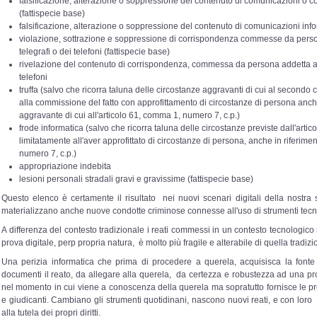
falsificazione, alterazione o soppressione del contenuto di comunicazioni o co
(fattispecie base)
falsificazione, alterazione o soppressione del contenuto di comunicazioni info
violazione, sottrazione e soppressione di corrispondenza commesse da persona
telegrafi o dei telefoni (fattispecie base)
rivelazione del contenuto di corrispondenza, commessa da persona addetta al s
telefoni
truffa (salvo che ricorra taluna delle circostanze aggravanti di cui al secondo 
alla commissione del fatto con approfittamento di circostanze di persona anche
aggravante di cui all'articolo 61, comma 1, numero 7, c.p.)
frode informatica (salvo che ricorra taluna delle circostanze previste dall'art
limitatamente all'aver approfittato di circostanze di persona, anche in riferimen
numero 7, c.p.)
appropriazione indebita
lesioni personali stradali gravi e gravissime (fattispecie base)
Questo elenco è certamente il risultato nei nuovi scenari digitali della nostr
materializzano anche nuove condotte criminose connesse all'uso di strumenti tecn
A differenza del contesto tradizionale i reati commessi in un contesto tecnologico 
prova digitale, perp propria natura, è molto più fragile e alterabile di quella tradizi
Una perizia informatica che prima di procedere a querela, acquisisca la fonte 
documenti il reato, da allegare alla querela, da certezza e robustezza ad una pr
nel momento in cui viene a conoscenza della querela ma sopratutto fornisce le prov
e giudicanti. Cambiano gli strumenti quotidinani, nascono nuovi reati, e con lor
alla tutela dei propri diritti.