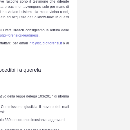
ove raccolte sono il testimone che difende
: i data breach non avvengono solo per mano di
ha violato i sistemi sia molto vicino a noi,
nato ad acquisire dati o know-how, in questi
 Dtata Breach consigliamo la lettura delle
gdpr-forensics-readiness
.
tattarci per email
info@studiofiorenzi.it
o al
cedibili a querela
tivo della legge delega 103/2017 di riforma
Commissione giustizia il novero dei reati
si:
colo 339 o ricorrano circostanze aggravanti