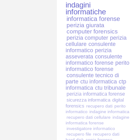
indagini
informatiche
informatica forense
perizia giurata
computer forensics
perizia computer
perizia
cellulare
consulente
informatico
perizia
asseverata
consulente
informatico forense
perito
informatico forense
consulente tecnico di
parte
ctu informatica
ctp
informatica
ctu tribunale
perizia informatica forense
sicurezza informatica
digital
forensics
recupero dati
perito
informatico
indagine informatica
recupero dati cellulare
indagine
informatica forense
investigatore informatico
recupero file
recupero dati
hard disk
copia forense