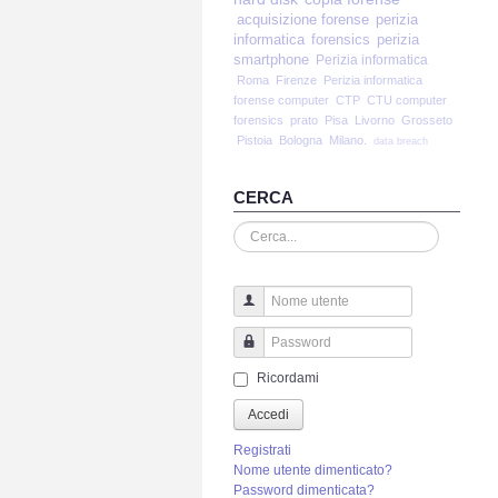
acquisizione forense
perizia
informatica
forensics
perizia
smartphone
Perizia informatica
Roma
Firenze
Perizia informatica
forense computer
CTP
CTU computer
forensics
prato
Pisa
Livorno
Grosseto
Pistoia
Bologna
Milano.
data breach
CERCA
Cerca...
Nome utente
Password
Ricordami
Accedi
Registrati
Nome utente dimenticato?
Password dimenticata?