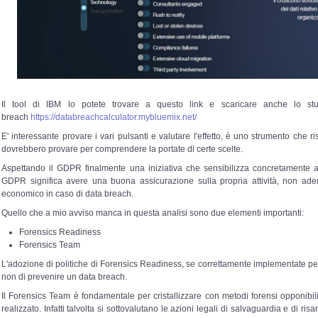
Il tool di IBM lo potete trovare a questo link e scaricare anche lo s
breach
https://databreachcalculator.mybluemix.net/
E' interessante provare i vari pulsanti e valutare l'effetto, è uno strumento ch
dovrebbero provare per comprendere la portate di certe scelte.
Aspettando il GDPR finalmente una iniziativa che sensibilizza concretamente 
GDPR significa avere una buona assicurazione sulla propria attività, non ademp
economico in caso di data breach.
Quello che a mio avviso manca in questa analisi sono due elementi importanti:
Forensics Readiness
Forensics Team
L'adozione di politiche di Forensics Readiness, se correttamente implementate p
non di prevenire un data breach.
Il Forensics Team è fondamentale per cristallizzare con metodi forensi opponibili 
realizzato. Infatti talvolta si sottovalutano le azioni legali di salvaguardia e di ri