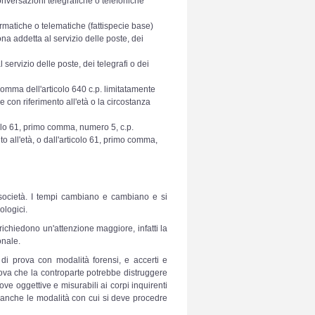
nversazioni telegrafiche o telefoniche
rmatiche o telematiche (fattispecie base)
 addetta al servizio delle poste, dei
ervizio delle poste, dei telegrafi o dei
comma dell'articolo 640 c.p. limitatamente
 con riferimento all'età o la circostanza
icolo 61, primo comma, numero 5, c.p.
to all'età, o dall'articolo 61, primo comma,
a società. I tempi cambiano e cambiano e si
ologici.
richiedono un'attenzione maggiore, infatti la
onale.
di prova con modalità forensi, e accerti e
ova che la controparte potrebbe distruggere
e oggettive e misurabili ai corpi inquirenti
o anche le modalità con cui si deve procedre