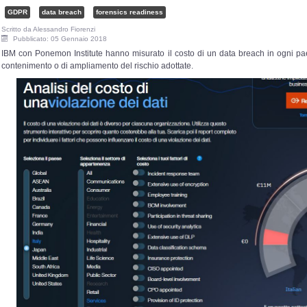
GDPR
data breach
forensics readiness
Scritto da
Alessandro Fiorenzi
Pubblicato: 05 Gennaio 2018
IBM con Ponemon Institute hanno misurato il costo di un data breach in ogni pae
contenimento o di ampliamento del rischio adottate.