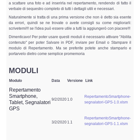
Copia/Acquisizione Forense Web
a scattare una foto e ad inserirla nel repertamento, rendendo di fatto il
verbale di sequestro completo di tutti i dettagli utili e necessari.
Naturalmente si tratta di una prima versione che non è detto sia esente
Indagini persone scomparse
da errori, quindi se ne trovate o avete consigli su come migliorarli:
scrivetemi!!! se l'idea può essere utile a tutti la aggiungerò con piacere!!!
Remote Digital Forensics
Dimenticavo! Per poter usare questi moduli è necessario attivare "Abilita
contenuto" per poter Salvare in PDF, inviare per Email o Stampare il
modulo di Repertamento. Ma se preferite potete anche stamparlo e
Acquisizione Forense remota
portarvelo dietro come semplice promemoria
Sblocco PIN Smartphone
MODULI
Recupero dati
Modulo
Data
Versione
Link
Repertamento
Smartphone,
Prevenzione Frode
RepertamentoSmartphone-
9/2/2020
1.0
Tablet, Segnalatori
segnalatori-GPS-1.0.xlsm
GPS
CYBER SECURITY
RepertamentoSmartphone-
3/2/2020
1.1
segnalatori-GPS-1.1.xlsm
Security Management