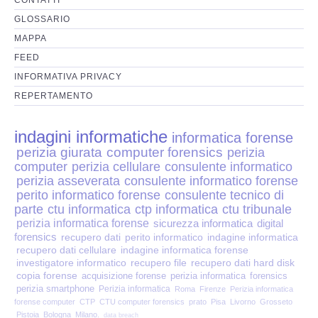
Perizia Disp. Elettronici
GLOSSARIO
Perizia Stalking
MAPPA
FEED
Perizia Cyber Bullismo
INFORMATIVA PRIVACY
REPERTAMENTO
Incarichi CTU e CTP
indagini informatiche
informatica forense
Perizia Centralini PBX e VOIP
perizia giurata
computer forensics
perizia
computer
perizia cellulare
consulente informatico
Perizia Estimo
perizia asseverata
consulente informatico forense
perito informatico forense
consulente tecnico di
parte
ctu informatica
ctp informatica
ctu tribunale
Perizia Documento informatico
perizia informatica forense
sicurezza informatica
digital
forensics
recupero dati
perito informatico
indagine informatica
Perizia Cloud
recupero dati cellulare
indagine informatica forense
investigatore informatico
recupero file
recupero dati hard disk
copia forense
acquisizione forense
perizia informatica
forensics
Perizia E-mail
perizia smartphone
Perizia informatica
Roma
Firenze
Perizia informatica
forense computer
CTP
CTU computer forensics
prato
Pisa
Livorno
Grosseto
Pistoia
Bologna
Milano.
data breach