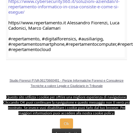
https://www.cybersecurity360.it/soluzioni-aziendali/il-
repertamento-informatico-in-cosa-consiste-e-come-si-
esegue/
https//www.repertamento.it Alessandro Fiorenzi, Luca 
Cadonici, Marco Calamari
#repertamento, #digitalforensics, #ausiliaripg, 
#repertamentosmartphone,#repertamentocomputer,#reperta
#repertamentocloud
Studio Fiorenzi P.IVA 06170660481 - Perizie Informatiche Forensi e Consulenze
Tecniche a valore Legale e Giudiziario in Tribunale
Questo sito utilizza i cookie per offrire una migliore esperienza di navigazione.
Cliccando OK puoi continuare la navigazione e questo messaggio non ti verrà più
mostrato. Se invece vuoi disabilitare i cookie puoi farlo dal tuo browser. Per
maggiori informazioni puoi accedere alla nostra cookie policy.
Ok