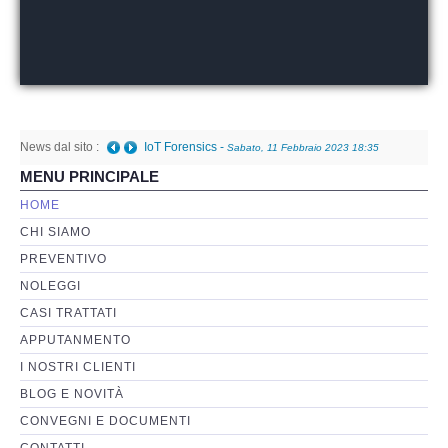
Perizia Basi di Dati
Perizia Immagini e Video
News dal sito :
Perzia su Software/Programmi
Telefono danneggiato posso recuperare i dati anche
MENU PRINCIPALE
a fini giudiziari?
-
Giovedì, 05 Gennaio 2023 01:08
Perizia Fonica e Trascrizioni
HOME
CHI SIAMO
Perizia su Social Network
PREVENTIVO
NOLEGGI
Perizia Web Reputation
CASI TRATTATI
APPUTANMENTO
Perizia Host e Mainframe
I NOSTRI CLIENTI
BLOG E NOVITÀ
Perizia Contratti ICT
CONVEGNI E DOCUMENTI
CONTATTI