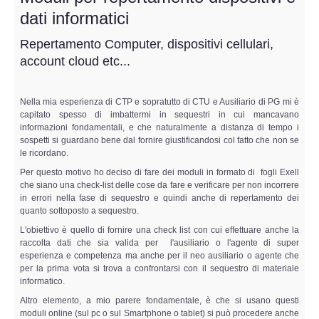
Perizia Data Breach
dati informatici
INDAGINI DIGITALI
Repertamento Computer, dispositivi cellulari,
account cloud etc...
Digital Intelligence OSINT
Nella mia esperienza di CTP e sopratutto di CTU e Ausiliario di PG mi è
Indagini su computer
capitato spesso di imbattermi in sequestri in cui mancavano
informazioni fondamentali, e che naturalmente a distanza di tempo i
sospetti si guardano bene dal fornire giustificandosi col fatto che non se
Indagini Smartphone,Tablet
le ricordano.
Per questo motivo ho deciso di fare dei moduli in formato di fogli Exell
Copia/Acquisizione Forense
che siano una check-list delle cose da fare e verificare per non incorrere
in errori nella fase di sequestro e quindi anche di repertamento dei
quanto sottoposto a sequestro.
Bonifiche Digitali
L'obiettivo è quello di fornire una check list con cui effettuare anche la
raccolta dati che sia valida per l'ausiliario o l'agente di super
Forensics Readiness
esperienza e competenza ma anche per il neo ausiliario o agente che
per la prima vota si trova a confrontarsi con il sequestro di materiale
informatico.
Incident Response
Altro elemento, a mio parere fondamentale, è che si usano questi
moduli online (sul pc o sul Smartphone o tablet) si può procedere anche