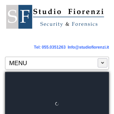
Tel:
055.0351263
Info@studiofiorenzi.it
MENU
PERIZIE
Perizia Computer
Perizia Smartphone Tablet,Cell.
Perizia Rete dati