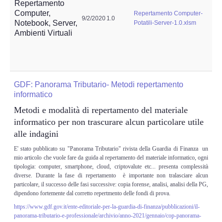
Repertamento
Risk Management
Computer,
Repertamento Computer-
9/2/2020
1.0
Notebook, Server,
Potatili-Server-1.0.xlsm
Incident Handling & Response
Ambienti Virtuali
Log Management & SIEM
Vulnerability Assesment & Pen Test
GDF: Panorama Tributario- Metodi repertamento
informatico
BC & DR
Metodi e modalità di repertamento del materiale
informatico per non trascurare alcun particolare utile
Data Breach
alle indagini
E' stato pubblicato su "Panorama Tributario" rivista della Guardia di Finanza un
A & C
mio articolo che vuole fare da guida al repertamento del materiale informatico, ogni
tipologia: computer, smartphone, cloud, criptovalute etc... presenta complessità
diverse. Durante la fase di repertamento è importante non tralasciare alcun
Privacy & GDPR
particolare, il successo delle fasi successive: copia forense, analisi, analisi della PG,
dipendono fortemente dal corretto repertmento delle fondi di prova.
Resp. Amministrativa dlsg 231
https://www.gdf.gov.it/ente-editoriale-per-la-guardia-di-finanza/pubblicazioni/il-
panorama-tributario-e-professionale/archivio/anno-2021/gennaio/cop-panorama-