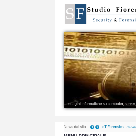
Indagini informatiche su computer, server
News dal sito :
Telefono danneggiato 
MENU PRINCIPALE