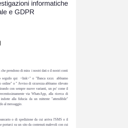
estigazioni informatiche
ndale e GDPR
he prendono di mira i nostri dati o il nostri conti
do seguilo qui <link>" o "Banca xxxx abbiamo
to online" o " Avviso di sicurezza abbiamo rilevato
irando con sempre nuove varianti, un po' come il
 recentissimamente via WhatsApp, alla ricerca di
 indotte alla fiducia da un mittente "attendibile"
ondo al messaggio.
bancario o di spedizione da cui arriva l'SMS o il
 portarci su un sito da contenuti malevoli con cui