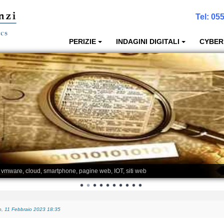
Tel:
055
PERIZIE
INDAGINI DIGITALI
CYBER
, vmware, cloud, smartphone, pagine web, IOT, siti web
posso recuperare i dati anche a fini giudiziari?
-
Giovedì, 05 Gennaio 2023 01:08