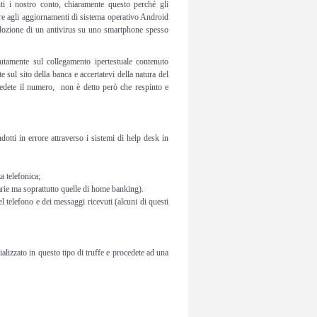
ti i nostro conto, chiaramente questo perché gli
are agli aggiornamenti di sistema operativo Android
dozione di un antivirus su uno smartphone spesso
tamente sul collegamento ipertestuale contenuto
 sul sito della banca e accertatevi della natura del
vedete il numero, non è detto però che respinto e
ndotti in errore attraverso i sistemi di help desk in
a telefonica;
arie ma soprattutto quelle di home banking).
el telefono e dei messaggi ricevuti (alcuni di questi
alizzato in questo tipo di truffe e procedete ad una