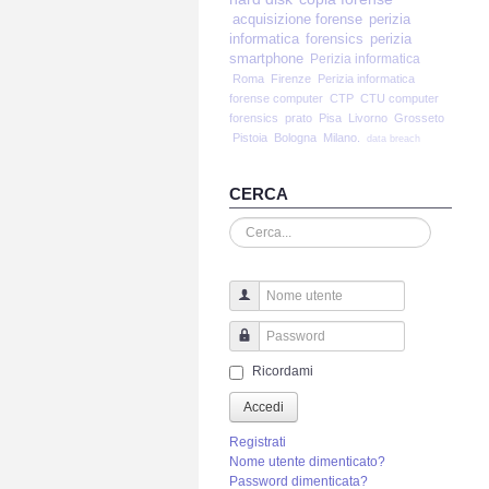
acquisizione forense
perizia
informatica
forensics
perizia
smartphone
Perizia informatica
Roma
Firenze
Perizia informatica
forense computer
CTP
CTU computer
forensics
prato
Pisa
Livorno
Grosseto
Pistoia
Bologna
Milano.
data breach
CERCA
Cerca...
Nome utente
Password
Ricordami
Accedi
Registrati
Nome utente dimenticato?
Password dimenticata?