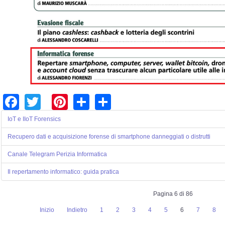
Facebook
Twitter
Pinterest
Share
Share
IoT e IIoT Forensics
Recupero dati e acquisizione forense di smartphone danneggiati o distrutti
Canale Telegram Perizia Informatica
Il repertamento informatico: guida pratica
Pagina 6 di 86
Inizio
Indietro
1
2
3
4
5
6
7
8