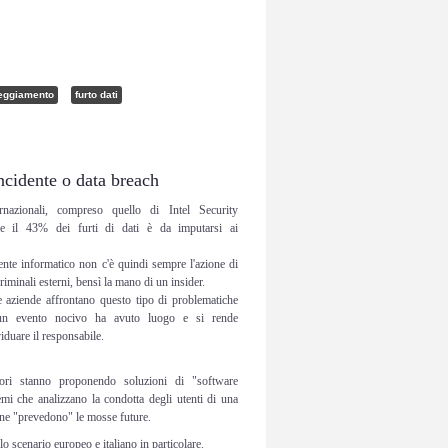
eggiamento
furto dati
incidente o data breach
rnazionali, compreso quello di Intel Security
e il 43% dei furti di dati è da imputarsi ai
ente informatico non c'è quindi sempre l'azione di
riminali esterni, bensì la mano di un insider.
 aziende affrontano questo tipo di problematiche
un evento nocivo ha avuto luogo e si rende
iduare il responsabile.
tori stanno proponendo soluzioni di "software
temi che analizzano la condotta degli utenti di una
e ne "prevedono" le mosse future.
 scenario europeo e italiano in particolare.