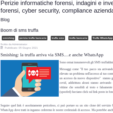
Perizie informatiche forensi, indagini e inv
forensi, cyber security, compliance azie
Blog
Boom di sms truffa
smishing
perizia truffa bancaria
truffa sms
truffa bancaria
Truffa WhatsApp
Scritto da
Administrator
Pubblicato: 05 Giugno 2021
Smishing: la truffa arriva via SMS....e anche WhatsApp
Sono ormai innumerevoli gli SMS truffaldini c
Messaggi come "Il tuo pacco sta arrivan
rilevato un problema nell'accesso al tuo con
un accesso da nuovo dispositivo" stanno g
covid, addirittura alcuni stanno arrivando
vittime che sensibili al testo e falsamente
(spoofed) facciano click sul link posto in f
Seguire quel link è assolutamente pericoloso, ci può portare su un sito clone del servizio 
WhatsApp dove tratti in inganno cederemo le nostre credenziali di accesso. Ma potrebbe anche