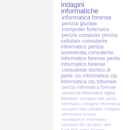
indagini
informatiche
informatica forense
perizia giurata
computer forensics
perizia computer
perizia
cellulare
consulente
informatico
perizia
asseverata
consulente
informatico forense
perito
informatico forense
consulente tecnico di
parte
ctu informatica
ctp
informatica
ctu tribunale
perizia informatica forense
sicurezza informatica
digital
forensics
recupero dati
perito
informatico
indagine informatica
recupero dati cellulare
indagine
informatica forense
investigatore informatico
recupero file
recupero dati
hard disk
copia forense