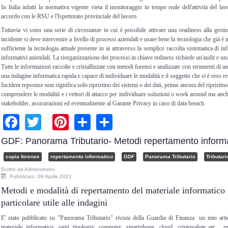
In Italia infatti la normativa vigente vieta il monitoraggio in tempo reale dell'attività del l
accordo con le RSU e l'Ispettorato provinciale del lavoro.
Tuttavia vi sono una serie di circostanze in cui è possibile attivare una readiness alla gest
incidente si deve intervenire a livello di processi aziendali e usare bene la tecnologia che già è
sufficiente la tecnologia attuale presente in ai attraverso la semplice raccolta sistematica di i
informativi aziendali. La riorganizzazione dei processi in chiave rediness richiede un'audit e u
Tutte le informazioni raccolte e cristallizzate con metodi forensi e analizzate con strumenti di 
una indagine informatica rapida e capace di individuare le modalità e il soggetto che si è reso 
Incident repsonse non significa solo ripristino dei sistemi o dei dati, prima ancora del ripristino
comprendere le modalità e i vettori di attacco per individuare soluzioni o work around ma anc
stakeholder, assicurazioni ed eventualmente al Garante Privacy in caso di data breach.
Facebook
Twitter
Pinterest
Share
Share
GDF: Panorama Tributario- Metodi repertamento inform
copia forense
repertamento informatico
GDF
Panorama Tributario
Tributari
Scritto da
Administrator
Pubblicato: 09 Aprile 2021
Metodi e modalità di repertamento del materiale informatico 
particolare utile alle indagini
E' stato pubblicato su "Panorama Tributario" rivista della Guardia di Finanza un mio arti
materiale informatico, ogni tipologia: computer, smartphone, cloud, criptovalute etc... 