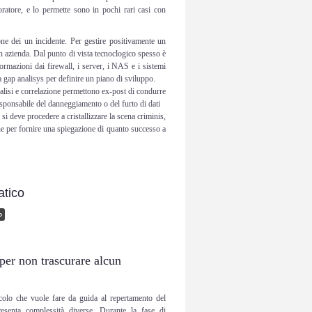
avoratore, e lo permette sono in pochi rari casi con
ione dei un incidente. Per gestire positivamente un
 in azienda. Dal punto di vista tecnoclogico spesso è
nformazioni dai firewall, i server, i NAS e i sistemi
na gap analisys per definire un piano di sviluppo.
analisi e correlazione permettono ex-post di condurre
responsabile del danneggiamento o del furto di dati
 si deve procedere a cristallizzare la scena criminis,
he per fornire una spiegazione di quanto successo a
atico
o
per non trascurare alcun
colo che vuole fare da guida al repertamento del
presenta complessità diverse. Durante la fase di