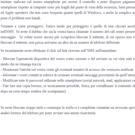
iniettare malware sul nostro smartphone per averne il controllo o poter disporre pagamen
smartphone rispetto ai computer sono più fragili dal punto di vista della sicurezza, basti pens
ed Apple operativo che non sono frequenti quanto quelli di Windows, e anche la semplice a
pone ei problemi non banali.
Veniamo a come proteggersi. l'unico modo per proteggersi è quello di non cliccare assolu
nell'SMS. Se avete il dubbio che sia la vostra banca chiamate il numero del call center presente
messaggio. Se volete essere ancora più scrupolosi bloccate il mittente, di cui spesso non 
bloccato il mittente, non possa arrivarne un altro da un numero di telefono differente.
Se incautamente avete effettuato il click sul link ricevuto nell’SMS nell'immediato:
- Bloccate l'operatività dispositiva del vostro conto corrente o del servizio su cui siete stati i
modo che ne rimanga traccia
- Monitorare l'attività sul vostro conto gli eventuali tentativi di accesso che venissero notificati.
- Informate i vostri contatti in rubrica di cestinare eventuali messaggi provenienti da quell’utenz
- Modificate tutte le password utilizzate nello smartphone (social network, mail, applicazioni v
- Fate fare una copia forense, se tecnicamente possibile, fisica, per cristallizzare il contenuto d
dopo un certo tempo sembra che scompaiano)
Se avete bloccato troppo tardi o comunque la truffa si è completata contattate un avvocato speci
analisi forense del telefono per poter avviare una azione risarcitoria.