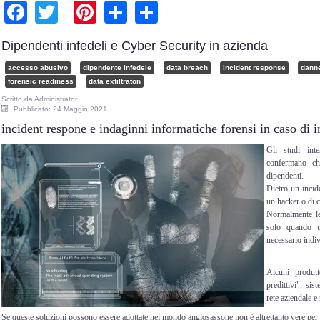
Facebook
Twitter
Pinterest
Share
Share
Dipendenti infedeli e Cyber Security in azienda
accesso abusivo
dipendente infedele
data breach
incident response
dann
forensic readiness
data exfiltraton
Scritto da
Administrator
Pubblicato: 24 Maggio 2021
incident respone e indaginni informatiche forensi in caso di 
Gli studi inte
confermano ch
dipendenti.
Dietro un incid
un hacker o di c
Normalmente le
solo quando 
necessario indiv
Alcuni produt
predittivi", sis
rete aziendale 
Se queste soluzioni possono essere adottate nel mondo anglosassone non è altrettanto vere per lo