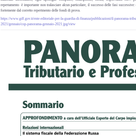
repertamento è importante non tralasciare alcun particolare, il successo delle fasi successive:
fortemente dal corretto repertmento delle fondi di prova.
https://www.gdf.gov.it/ente-editoriale-per-la-guardia-di-finanza/pubblicazioni/il-panorama-trib
2021/gennaio/cop-panorama-gennaio-2021.jpg/view