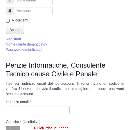
Perizia Truffa Banca e Online
Nome utente
Perizia Dash Cam
Password
Ricordami
Perizia software spia
Accedi
Registrati
Perizia Controllo lavoratori
Nome utente dimenticato?
Password dimenticata?
Perizia Chat WhatsApp,Telegram
Perizie Informatiche, Consulente
Tecnico cause Civile e Penale
Perizia DVR
Inserisci l'indirizzo email del tuo account. Ti verrà inviato un codice di
Perizia IoT e IIoT
verifica. Una volta ricevuto il codice, potrai scegliere una nuova password
per il tuo account.
Indirizzo email
Perizia Ransomware Malware
*
Perizia Incidente Stradale
Captcha
*
(facoltativo)