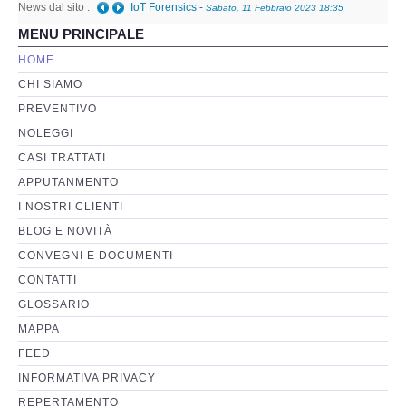
News dal sito :
IoT Forensics
-
Sabato, 11 Febbraio 2023 18:35
MENU PRINCIPALE
Perizia Basi di Dati
HOME
CHI SIAMO
Perizia Immagini e Video
PREVENTIVO
NOLEGGI
Perzia su Software/Programmi
CASI TRATTATI
Perizia Fonica e Trascrizioni
APPUTANMENTO
I NOSTRI CLIENTI
Perizia su Social Network
BLOG E NOVITÀ
CONVEGNI E DOCUMENTI
Perizia Web Reputation
CONTATTI
GLOSSARIO
Perizia Host e Mainframe
MAPPA
FEED
Perizia Contratti ICT
INFORMATIVA PRIVACY
REPERTAMENTO