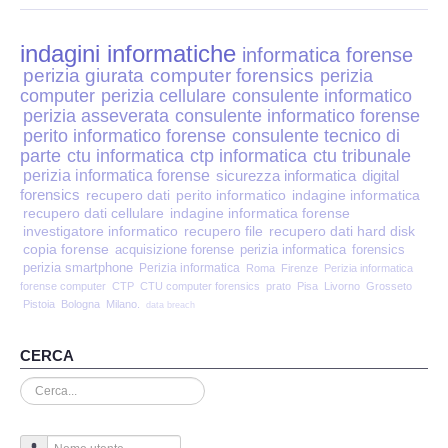
Perizia Disp. Elettronici
indagini informatiche
Perizia Stalking
informatica forense
perizia giurata
computer forensics
perizia
computer
perizia cellulare
consulente informatico
Perizia Cyber Bullismo
perizia asseverata
consulente informatico forense
perito informatico forense
consulente tecnico di
Incarichi CTU e CTP
parte
ctu informatica
ctp informatica
ctu tribunale
perizia informatica forense
sicurezza informatica
digital
forensics
recupero dati
perito informatico
indagine informatica
Perizia Centralini PBX e VOIP
recupero dati cellulare
indagine informatica forense
investigatore informatico
recupero file
recupero dati hard disk
copia forense
Perizia Estimo
acquisizione forense
perizia informatica
forensics
perizia smartphone
Perizia informatica
Roma
Firenze
Perizia informatica
forense computer
CTP
CTU computer forensics
prato
Pisa
Livorno
Grosseto
Perizia Documento informatico
Pistoia
Bologna
Milano.
data breach
Perizia Cloud
CERCA
Cerca...
Perizia E-mail