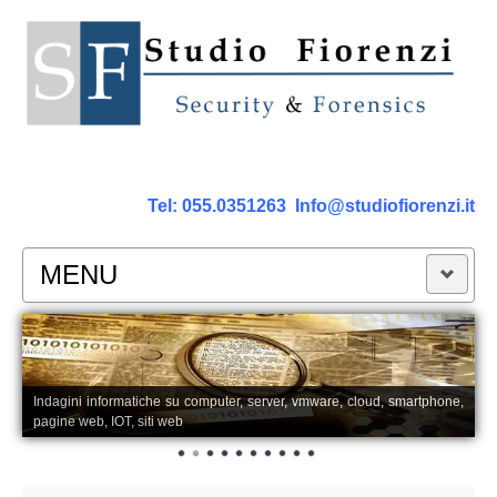
Tel:
055.0351263
Info@studiofiorenzi.it
MENU
PERIZIE
Perizia Computer
Indagini informatiche su computer, server, vmware, cloud, smartphone,
pagine web, IOT, siti web
Perizia Smartphone Tablet,Cell.
Perizia Rete dati