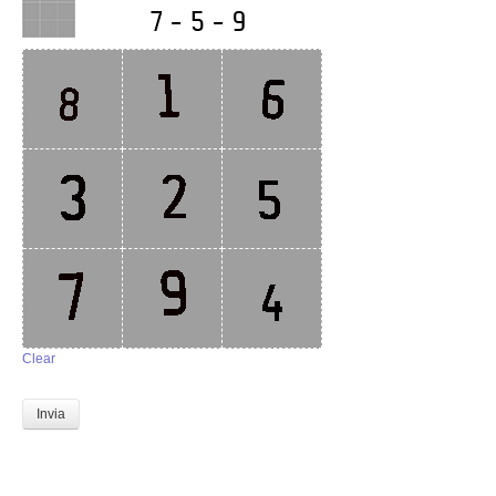
Perizia Data Breach
INDAGINI DIGITALI
Digital Intelligence OSINT
Indagini su computer
Indagini Smartphone,Tablet
Copia/Acquisizione Forense
Bonifiche Digitali
Clear
Forensics Readiness
Invia
Incident Response