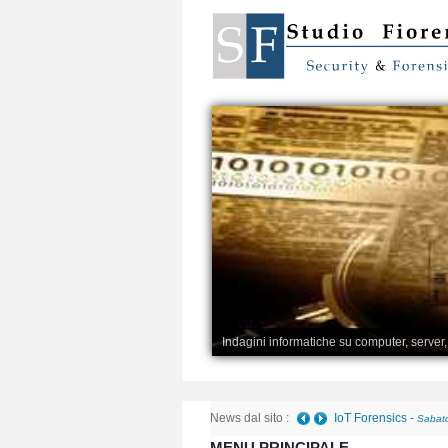
Indagini informatiche su computer, server
News dal sito :
IoT Forensics
-
Sabato
MENU PRINCIPALE