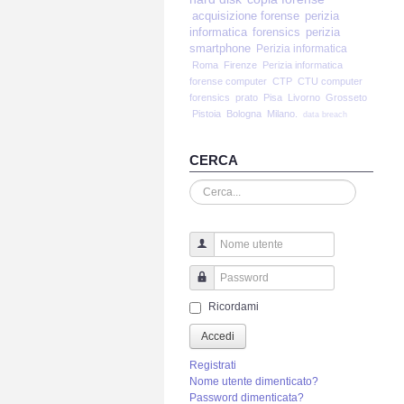
acquisizione forense
perizia
informatica
forensics
perizia
smartphone
Perizia informatica
Roma
Firenze
Perizia informatica
forense computer
CTP
CTU computer
forensics
prato
Pisa
Livorno
Grosseto
Pistoia
Bologna
Milano.
data breach
CERCA
Cerca...
Nome utente
Password
Ricordami
Accedi
Registrati
Nome utente dimenticato?
Password dimenticata?