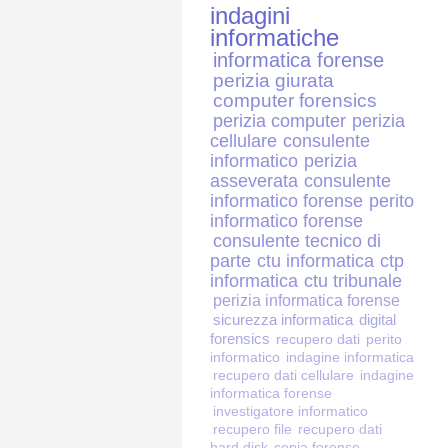
indagini
informatiche
informatica forense
perizia giurata
computer forensics
perizia computer
perizia
cellulare
consulente
informatico
perizia
asseverata
consulente
informatico forense
perito
informatico forense
consulente tecnico di
parte
ctu informatica
ctp
informatica
ctu tribunale
perizia informatica forense
sicurezza informatica
digital
forensics
recupero dati
perito
informatico
indagine informatica
recupero dati cellulare
indagine
informatica forense
investigatore informatico
recupero file
recupero dati
hard disk
copia forense