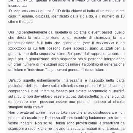
BATTERY-> xx questa è certamente il livello di carica della batteria
Copia/Acquisizione Forense Web
incorporata
ID ->dp xxxxxxxxxx questa è l’ID della chiave di tratta di un modello nel
caso in esame, digipass, identificato dalla sigla dp, e il numero di 10
Indagini persone scomparse
cifre è il seriale.
Remote Digital Forensics
Ora indipendentemente dal modello di otp time o event based quello
che desta la mia attenzione e, da esperto di sicurezza, la mia
preoccupazione è il fatto che questi dati (sec ft xxxxxxxxxx e dp
Acquisizione Forense remota
xxxxxxxxxx )a cui tutti possono avere accesso, siano utilizzati per la
generazione della sequenza token. Se questi dati rappresentassero un
input per la generazione della sequenza otp si potrebbe interpolando
Sblocco PIN Smartphone
un gran numero di rilevazioni approssimare l’algoritmo di generazione
dei token e "indovinare" le password generabili da un token.
Recupero dati
Un'altro aspetto estremamente interessante è nascosto nella parte
posteriore del token dove sotto l'etichetta sono presenti 6 fori di cui non
Prevenzione Frode
comprendo l’utilità. Infatti se fossero per evitare l'accumuolo di umidità
sul circuito non dovrebbero essere tappati dall'etichetta; mi viene quindi
da pensare che possano essere una porta di accesso al circuito
CYBER SECURITY
stampato della chiave.
Non provate ad aprire il vostro token perchè si autodistruggerà e non
potrete più usarlo per l'accesso all'homebanking tantomeno per fare le
Security Management
vostre indagini. Non so se i token sono protetti come le smartcard da
scansioni a raggi x che ne rilevino la struttura; magari in una prossima