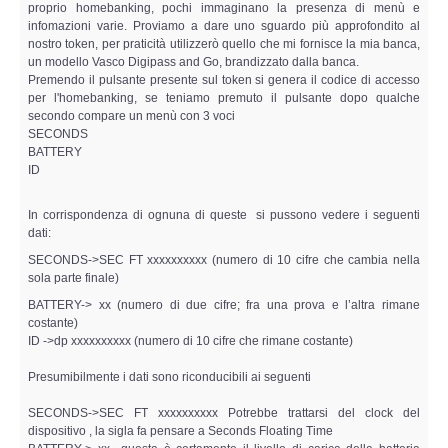
Perizia Data Breach
proprio homebanking, pochi immaginano la presenza di menù e
infomazioni varie. Proviamo a dare uno sguardo più approfondito al
nostro token, per praticità utilizzerò quello che mi fornisce la mia banca,
INDAGINI DIGITALI
un modello Vasco Digipass and Go, brandizzato dalla banca.
Premendo il pulsante presente sul token si genera il codice di accesso
per l'homebanking, se teniamo premuto il pulsante dopo qualche
Digital Intelligence OSINT
secondo compare un menù con 3 voci
SECONDS
BATTERY
Indagini su computer
ID
Indagini Smartphone,Tablet
In corrispondenza di ognuna di queste si pussono vedere i seguenti
dati:
Copia/Acquisizione Forense
SECONDS->SEC FT xxxxxxxxxx (numero di 10 cifre che cambia nella
sola parte finale)
Bonifiche Digitali
BATTERY-> xx (numero di due cifre; fra una prova e l’altra rimane
costante)
ID ->dp xxxxxxxxxx (numero di 10 cifre che rimane costante)
Forensics Readiness
Presumibilmente i dati sono riconducibili ai seguenti
Incident Response
SECONDS->SEC FT xxxxxxxxxx Potrebbe trattarsi del clock del
dispositivo , la sigla fa pensare a Seconds Floating Time