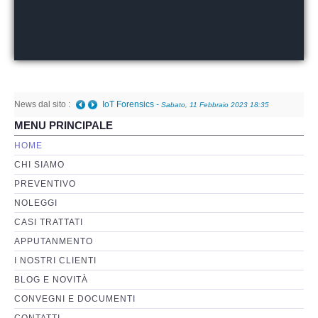
Perizia Basi di Dati
Perizia Immagini e Video
News dal sito :
Perzia su Software/Programmi
IoT Forensics
-
Sabato, 11 Febbraio 2023 18:35
MENU PRINCIPALE
Perizia Fonica e Trascrizioni
HOME
CHI SIAMO
Perizia su Social Network
PREVENTIVO
NOLEGGI
Perizia Web Reputation
CASI TRATTATI
APPUTANMENTO
Perizia Host e Mainframe
I NOSTRI CLIENTI
BLOG E NOVITÀ
Perizia Contratti ICT
CONVEGNI E DOCUMENTI
CONTATTI