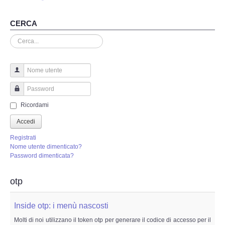
Perizia Truffa Banca e Online
CERCA
Perizia Dash Cam
Cerca...
Perizia software spia
Perizia Controllo lavoratori
Nome utente
Password
Perizia Chat WhatsApp,Telegram
Ricordami
Accedi
Perizia DVR
Registrati
Nome utente dimenticato?
Perizia IoT e IIoT
Password dimenticata?
Perizia Ransomware Malware
otp
Perizia Incidente Stradale
Inside otp: i menù nascosti
Molti di noi utilizzano il token otp per generare il codice di accesso per il