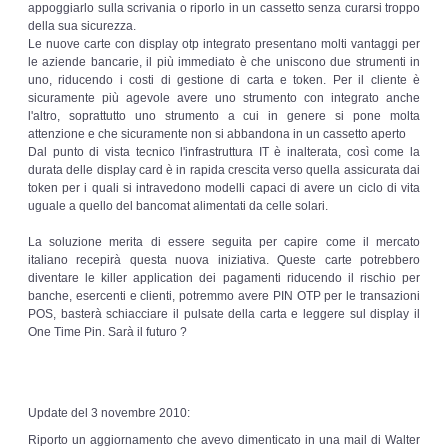
appoggiarlo sulla scrivania o riporlo in un cassetto senza curarsi troppo
Adempimenti Ecommerce
della sua sicurezza.
Le nuove carte con display otp integrato presentano molti vantaggi per
le aziende bancarie, il più immediato è che uniscono due strumenti in
Tutela Copyright e Marchi
uno, riducendo i costi di gestione di carta e token. Per il cliente è
sicuramente più agevole avere uno strumento con integrato anche
Auditing Aziendale
l'altro, soprattutto uno strumento a cui in genere si pone molta
attenzione e che sicuramente non si abbandona in un cassetto aperto
Dal punto di vista tecnico l'infrastruttura IT è inalterata, così come la
Programma Azienda Sicura
durata delle display card è in rapida crescita verso quella assicurata dai
token per i quali si intravedono modelli capaci di avere un ciclo di vita
uguale a quello del bancomat alimentati da celle solari.
Assistenza Legale
La soluzione merita di essere seguita per capire come il mercato
italiano recepirà questa nuova iniziativa. Queste carte potrebbero
INFO
diventare le killer application dei pagamenti riducendo il rischio per
banche, esercenti e clienti, potremmo avere PIN OTP per le transazioni
POS, basterà schiacciare il pulsate della carta e leggere sul display il
One Time Pin. Sarà il futuro ?
Update del 3 novembre 2010:
Riporto un aggiornamento che avevo dimenticato in una mail di Walter