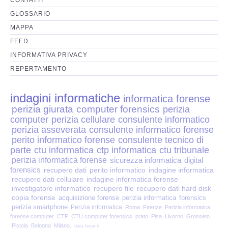
Perizia Disp. Elettronici
GLOSSARIO
Perizia Stalking
MAPPA
FEED
Perizia Cyber Bullismo
INFORMATIVA PRIVACY
REPERTAMENTO
Incarichi CTU e CTP
indagini informatiche
informatica forense
Perizia Centralini PBX e VOIP
perizia giurata
computer forensics
perizia
computer
perizia cellulare
consulente informatico
Perizia Estimo
perizia asseverata
consulente informatico forense
perito informatico forense
consulente tecnico di
parte
ctu informatica
ctp informatica
ctu tribunale
Perizia Documento informatico
perizia informatica forense
sicurezza informatica
digital
forensics
recupero dati
perito informatico
indagine informatica
Perizia Cloud
recupero dati cellulare
indagine informatica forense
investigatore informatico
recupero file
recupero dati hard disk
copia forense
acquisizione forense
perizia informatica
forensics
Perizia E-mail
perizia smartphone
Perizia informatica
Roma
Firenze
Perizia informatica
forense computer
CTP
CTU computer forensics
prato
Pisa
Livorno
Grosseto
Pistoia
Bologna
Milano.
data breach