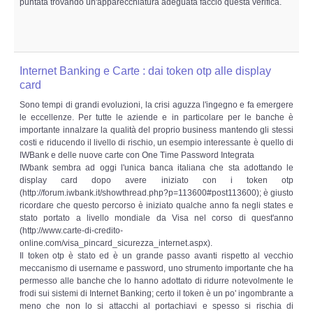
puntata trovando un'apparecchiatura adeguata faccio questa verifica.
Risk Management
Incident Handling & Response
Internet Banking e Carte : dai token otp alle display
Log Management & SIEM
card
Sono tempi di grandi evoluzioni, la crisi aguzza l'ingegno e fa emergere
Vulnerability Assesment & Pen Test
le eccellenze. Per tutte le aziende e in particolare per le banche è
importante innalzare la qualità del proprio business mantendo gli stessi
costi e riducendo il livello di rischio, un esempio interessante è quello di
BC & DR
IWBank e delle nuove carte con One Time Password Integrata
IWbank sembra ad oggi l'unica banca italiana che sta adottando le
display card dopo avere iniziato con i token otp
Data Breach
(http://forum.iwbank.it/showthread.php?p=113600#post113600); è giusto
ricordare che questo percorso è iniziato qualche anno fa negli states e
A & C
stato portato a livello mondiale da Visa nel corso di quest'anno
(http://www.carte-di-credito-
online.com/visa_pincard_sicurezza_internet.aspx).
Privacy & GDPR
Il token otp è stato ed è un grande passo avanti rispetto al vecchio
meccanismo di username e password, uno strumento importante che ha
permesso alle banche che lo hanno adottato di ridurre notevolmente le
Resp. Amministrativa dlsg 231
frodi sui sistemi di Internet Banking; certo il token è un po' ingombrante a
meno che non lo si attacchi al portachiavi e spesso si rischia di