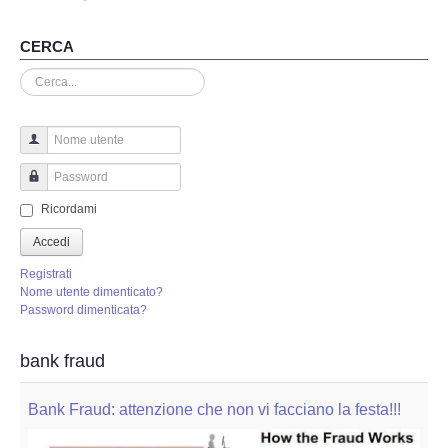
Perizia Truffa Banca e Online
CERCA
Perizia Dash Cam
Cerca...
Perizia software spia
Perizia Controllo lavoratori
Nome utente
Password
Perizia Chat WhatsApp,Telegram
Ricordami
Accedi
Perizia DVR
Registrati
Nome utente dimenticato?
Perizia IoT e IIoT
Password dimenticata?
Perizia Ransomware Malware
bank fraud
Perizia Incidente Stradale
Bank Fraud: attenzione che non vi facciano la festa!!!