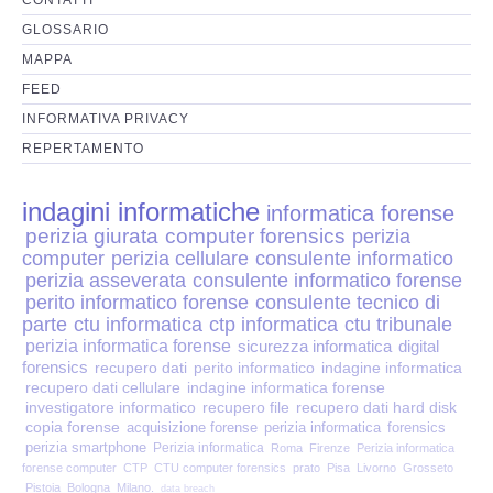
Perizia Disp. Elettronici
GLOSSARIO
Perizia Stalking
MAPPA
FEED
Perizia Cyber Bullismo
INFORMATIVA PRIVACY
REPERTAMENTO
Incarichi CTU e CTP
indagini informatiche
informatica forense
Perizia Centralini PBX e VOIP
perizia giurata
computer forensics
perizia
computer
perizia cellulare
consulente informatico
Perizia Estimo
perizia asseverata
consulente informatico forense
perito informatico forense
consulente tecnico di
parte
ctu informatica
ctp informatica
ctu tribunale
Perizia Documento informatico
perizia informatica forense
sicurezza informatica
digital
forensics
recupero dati
perito informatico
indagine informatica
Perizia Cloud
recupero dati cellulare
indagine informatica forense
investigatore informatico
recupero file
recupero dati hard disk
copia forense
acquisizione forense
perizia informatica
forensics
Perizia E-mail
perizia smartphone
Perizia informatica
Roma
Firenze
Perizia informatica
forense computer
CTP
CTU computer forensics
prato
Pisa
Livorno
Grosseto
Pistoia
Bologna
Milano.
data breach