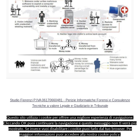
Perizia Data Breach
INDAGINI DIGITALI
Digital Intelligence OSINT
Indagini su computer
Indagini Smartphone,Tablet
Copia/Acquisizione Forense
Bonifiche Digitali
Studio Fiorenzi P.IVA 06170660481 - Perizie Informatiche Forensi e Consulenze
Tecniche a valore Legale e Giudiziario in Tribunale
Forensics Readiness
Questo sito utilizza i cookie per offrire una migliore esperienza di navigazione.
Cliccando OK puoi continuare la navigazione e questo messaggio non ti verrà più
Incident Response
mostrato. Se invece vuoi disabilitare i cookie puoi farlo dal tuo browser. Per
maggiori informazioni puoi accedere alla nostra cookie policy.