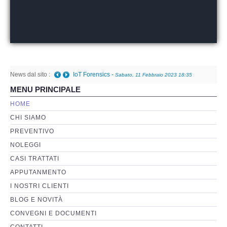
Perizia Basi di Dati
Perizia Immagini e Video
News dal sito :
Perzia su Software/Programmi
IoT Forensics
-
Sabato, 11 Febbraio 2023 18:35
MENU PRINCIPALE
Perizia Fonica e Trascrizioni
HOME
CHI SIAMO
Perizia su Social Network
PREVENTIVO
NOLEGGI
Perizia Web Reputation
CASI TRATTATI
APPUTANMENTO
Perizia Host e Mainframe
I NOSTRI CLIENTI
BLOG E NOVITÀ
Perizia Contratti ICT
CONVEGNI E DOCUMENTI
CONTATTI