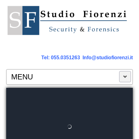
Tel:
055.0351263
Info@studiofiorenzi.it
MENU
PERIZIE
Perizia Computer
Perizia Smartphone Tablet,Cell.
Perizia Rete dati