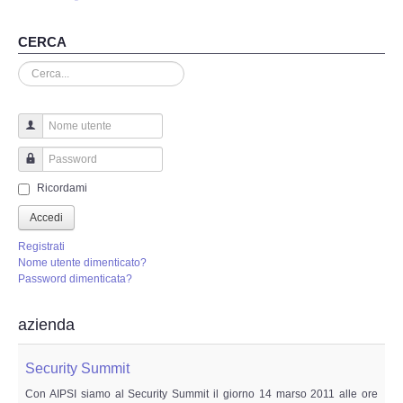
Perizia Truffa Banca e Online
CERCA
Perizia Dash Cam
Cerca...
Perizia software spia
Perizia Controllo lavoratori
Nome utente
Password
Perizia Chat WhatsApp,Telegram
Ricordami
Accedi
Perizia DVR
Registrati
Nome utente dimenticato?
Perizia IoT e IIoT
Password dimenticata?
Perizia Ransomware Malware
azienda
Perizia Incidente Stradale
Security Summit
Con AIPSI siamo al Security Summit il giorno 14 marso 2011 alle ore