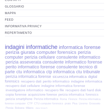
Perizia Disp. Elettronici
GLOSSARIO
Perizia Stalking
MAPPA
FEED
Perizia Cyber Bullismo
INFORMATIVA PRIVACY
REPERTAMENTO
Incarichi CTU e CTP
indagini informatiche
informatica forense
Perizia Centralini PBX e VOIP
perizia giurata
computer forensics
perizia
computer
perizia cellulare
consulente informatico
Perizia Estimo
perizia asseverata
consulente informatico forense
perito informatico forense
consulente tecnico di
parte
ctu informatica
ctp informatica
ctu tribunale
Perizia Documento informatico
perizia informatica forense
sicurezza informatica
digital
forensics
recupero dati
perito informatico
indagine informatica
Perizia Cloud
recupero dati cellulare
indagine informatica forense
investigatore informatico
recupero file
recupero dati hard disk
copia forense
acquisizione forense
perizia informatica
forensics
Perizia E-mail
perizia smartphone
Perizia informatica
Roma
Firenze
Perizia informatica
forense computer
CTP
CTU computer forensics
prato
Pisa
Livorno
Grosseto
Pistoia
Bologna
Milano.
data breach