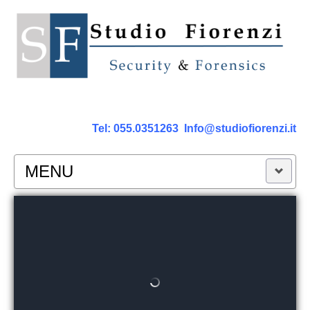
Tel:
055.0351263
Info@studiofiorenzi.it
MENU
PERIZIE
Perizia Computer
Perizia Smartphone Tablet,Cell.
Perizia Rete dati