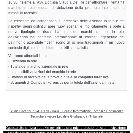
Perizia Data Breach
16.30 insieme all'Avv. Dott.ssa Claudia Del Re per affrontare il tema " Il
marchio in rete: scenari di violazione della proprietà intellettuale e
metodi di raccolta"
INDAGINI DIGITALI
La crescente ed indispensabile presenza delle aziende in rete e dei
rispettivi segni distintivi apre nuovi scenari e implicitamente le porte a
Digital Intelligence OSINT
nuove tipologie di rischi. La tutela dei marchi aziendali in rete,
dell'azienda nel contesto internazionale di Internet, ingenerale del
patrimonio aziendale ridefiniscono gli schemi tradizionali in un nuovo
Indagini su computer
contesto digitale che richiedendo skill specialistici.
Verranno affrontati i temi:
Indagini Smartphone,Tablet
- L'azienda in rete
- Tutela del marchio aziendale in rete
- Le possibili violazioni del marchio in rete
Copia/Acquisizione Forense
- I metodi di raccolta della prova digitale: la computer forensics
- Strumenti di Computer Forensics per la tutela dell'azienda in rete.
Bonifiche Digitali
Forensics Readiness
Studio Fiorenzi P.IVA 06170660481 - Perizie Informatiche Forensi e Consulenze
Tecniche a valore Legale e Giudiziario in Tribunale
Incident Response
Questo sito utilizza i cookie per offrire una migliore esperienza di navigazione.
Cliccando OK puoi continuare la navigazione e questo messaggio non ti verrà più