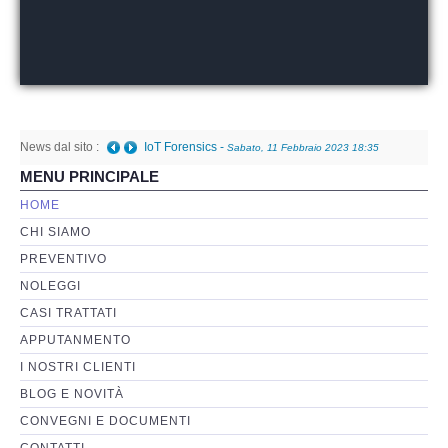
Perizia Basi di Dati
Perizia Immagini e Video
News dal sito :
Perzia su Software/Programmi
IoT Forensics
-
Sabato, 11 Febbraio 2023 18:35
MENU PRINCIPALE
Perizia Fonica e Trascrizioni
HOME
CHI SIAMO
Perizia su Social Network
PREVENTIVO
NOLEGGI
Perizia Web Reputation
CASI TRATTATI
APPUTANMENTO
Perizia Host e Mainframe
I NOSTRI CLIENTI
BLOG E NOVITÀ
Perizia Contratti ICT
CONVEGNI E DOCUMENTI
CONTATTI