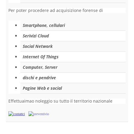
Copia/Acquisizione Forense Web
Per poter procedere ad acquisizione forense di
Indagini persone scomparse
Smartphone, cellulari
Remote Digital Forensics
Serivizi Cloud
Social Network
Acquisizione Forense remota
Internet Of Things
Sblocco PIN Smartphone
Computer, Server
Recupero dati
dischi e pendrive
Pagine Web e social
Prevenzione Frode
Effettuaimao noleggio su tutto il territorio nazionale
CYBER SECURITY
Security Management