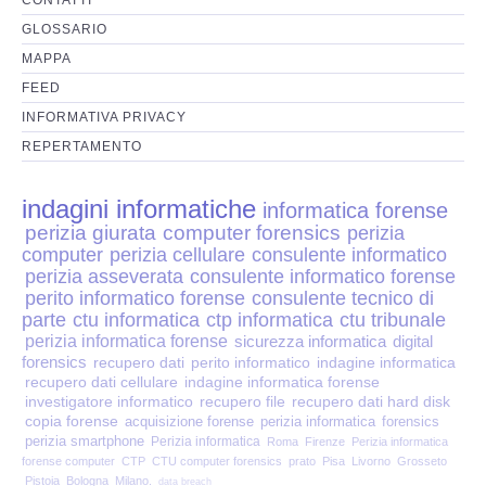
Perizia Disp. Elettronici
GLOSSARIO
Perizia Stalking
MAPPA
FEED
Perizia Cyber Bullismo
INFORMATIVA PRIVACY
REPERTAMENTO
Incarichi CTU e CTP
indagini informatiche
informatica forense
Perizia Centralini PBX e VOIP
perizia giurata
computer forensics
perizia
computer
perizia cellulare
consulente informatico
Perizia Estimo
perizia asseverata
consulente informatico forense
perito informatico forense
consulente tecnico di
parte
ctu informatica
ctp informatica
ctu tribunale
Perizia Documento informatico
perizia informatica forense
sicurezza informatica
digital
forensics
recupero dati
perito informatico
indagine informatica
Perizia Cloud
recupero dati cellulare
indagine informatica forense
investigatore informatico
recupero file
recupero dati hard disk
copia forense
acquisizione forense
perizia informatica
forensics
Perizia E-mail
perizia smartphone
Perizia informatica
Roma
Firenze
Perizia informatica
forense computer
CTP
CTU computer forensics
prato
Pisa
Livorno
Grosseto
Pistoia
Bologna
Milano.
data breach