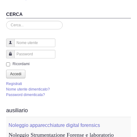
Perizia Truffa Banca e Online
CERCA
Perizia Dash Cam
Cerca...
Perizia software spia
Perizia Controllo lavoratori
Nome utente
Password
Perizia Chat WhatsApp,Telegram
Ricordami
Accedi
Perizia DVR
Registrati
Nome utente dimenticato?
Perizia IoT e IIoT
Password dimenticata?
Perizia Ransomware Malware
ausiliario
Perizia Incidente Stradale
Noleggio apparecchiature digital forensics
Noleggio Strumentazione Forense e laboratorio