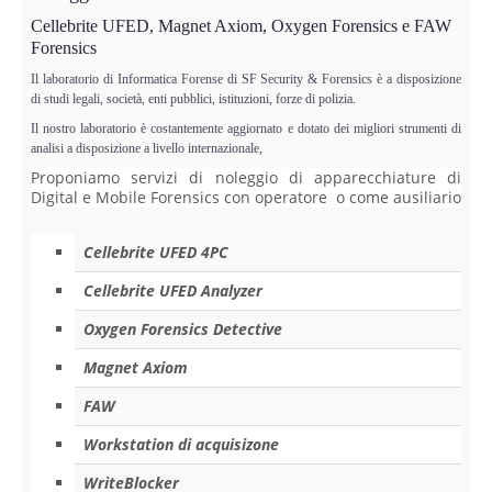
Perizia Data Breach
Cellebrite UFED, Magnet Axiom, Oxygen Forensics e FAW
Forensics
INDAGINI DIGITALI
Il laboratorio di Informatica Forense di SF Security & Forensics è a disposizione
di studi legali, società, enti pubblici, istituzioni, forze di polizia.
Digital Intelligence OSINT
Il nostro laboratorio è costantemente aggiornato e dotato dei migliori strumenti di
analisi a disposizione a livello internazionale,
Indagini su computer
Proponiamo servizi di noleggio di apparecchiature di
Digital e Mobile Forensics con operatore o come ausiliario
Indagini Smartphone,Tablet
Cellebrite UFED 4PC
Copia/Acquisizione Forense
Cellebrite UFED Analyzer
Oxygen Forensics Detective
Bonifiche Digitali
Magnet Axiom
Forensics Readiness
FAW
Workstation di acquisizone
Incident Response
WriteBlocker