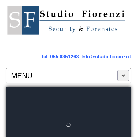
Tel:
055.0351263
Info@studiofiorenzi.it
MENU
PERIZIE
Perizia Computer
Perizia Smartphone Tablet,Cell.
Perizia Rete dati