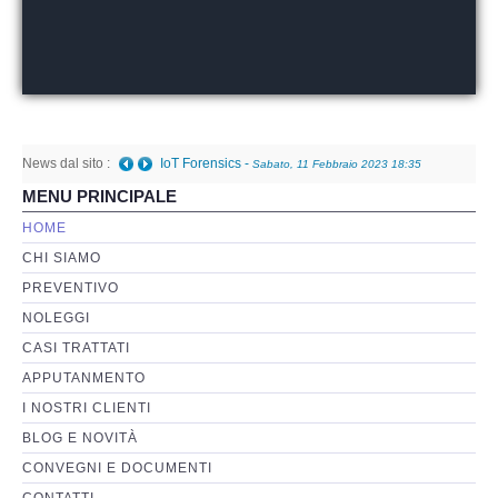
Perizia Basi di Dati
Perizia Immagini e Video
News dal sito :
Perzia su Software/Programmi
IoT Forensics
-
Sabato, 11 Febbraio 2023 18:35
MENU PRINCIPALE
Perizia Fonica e Trascrizioni
HOME
CHI SIAMO
Perizia su Social Network
PREVENTIVO
NOLEGGI
Perizia Web Reputation
CASI TRATTATI
APPUTANMENTO
Perizia Host e Mainframe
I NOSTRI CLIENTI
BLOG E NOVITÀ
Perizia Contratti ICT
CONVEGNI E DOCUMENTI
CONTATTI