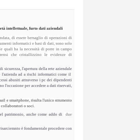
à intellettuale, furto dati aziendali
ondata, di essere bersaglio di operazioni di
menti informatici e basi di dati, sono solo
lle quali ha la necessità di porre in campo
rensi che cristallizzino le evidenze di
 sicurezza, l'apertura della rete aziendale
re l'azienda ad a rischi informatici come il
ssi abusiti attraverso i pc dei dipendenti
o l'occasione per accedere a dati riservati,
ail e smartphone, risulta l'unico strumento
collaboratori o soci.
a del patrimonio, anche come addo di
due
 di risarciemnto è fondamentale procedere con