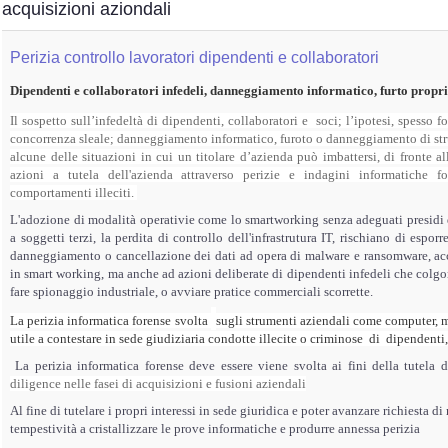
acquisizioni aziondali
Perizia controllo lavoratori dipendenti e collaboratori
Dipendenti e collaboratori infedeli, danneggiamento informatico, furto propriet
Il sospetto sull’infedeltà di dipendenti, collaboratori e soci; l’ipotesi, spesso f
concorrenza sleale; danneggiamento informatico, furoto o danneggiamento di stru
alcune delle situazioni in cui un titolare d’azienda può imbattersi, di fronte a
azioni a tutela dell'azienda attraverso perizie e indagini informatiche fo
comportamenti illeciti.
L'adozione di modalità operativie come lo smartworking senza adeguati presidi di
a soggetti terzi, la perdita di controllo dell'infrastrutura IT, rischiano di espor
danneggiamento o cancellazione dei dati ad opera di malware e ransomware, acce
in smart working, ma anche ad azioni deliberate di dipendenti infedeli che colgon
fare spionaggio industriale, o avviare pratice commerciali scorrette.
La perizia informatica forense svolta
sugli strumenti aziendali come computer, m
utile a contestare
in sede giudiziaria
condotte illecite o criminose di dipendenti, 
La perizia informatica forense deve essere viene svolta ai fini della tutel
diligence nelle fasei di acquisizioni e fusioni aziendali
Al fine di tutelare i propri interessi in sede giuridica e poter avanzare richiesta
tempestività a cristallizzare le prove informatiche e produrre annessa perizia