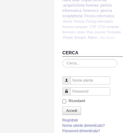
acquisizione forense
perizia
informatica
forensics
perizia
smartphone
Perizia informatica
Roma
Firenze
Perizia informatica
forense computer
CTP
CTU computer
forensics
prato
Pisa
Livorno
Grosseto
Pistoia
Bologna
Milano.
data breach
CERCA
Cerca...
Nome utente
Password
Ricordami
Accedi
Registrati
Nome utente dimenticato?
Password dimenticata?