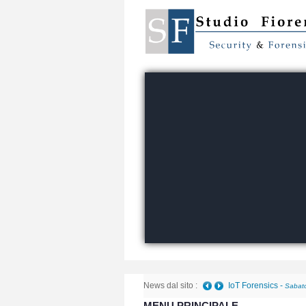
News dal sito :
IoT Forensics
-
Sabato
MENU PRINCIPALE