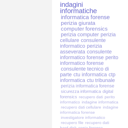
indagini
informatiche
informatica forense
perizia giurata
computer forensics
perizia computer
perizia
cellulare
consulente
informatico
perizia
asseverata
consulente
informatico forense
perito
informatico forense
consulente tecnico di
parte
ctu informatica
ctp
informatica
ctu tribunale
perizia informatica forense
sicurezza informatica
digital
forensics
recupero dati
perito
informatico
indagine informatica
recupero dati cellulare
indagine
informatica forense
investigatore informatico
recupero file
recupero dati
hard disk
copia forense