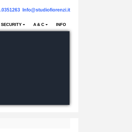
.0351263
Info@studiofiorenzi.it
 SECURITY
A & C
INFO