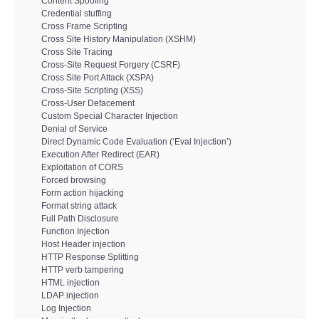
Content Spoofing
Copia/Acquisizione Forense Web
Credential stuffing
Cross Frame Scripting
Cross Site History Manipulation (XSHM)
Indagini persone scomparse
Cross Site Tracing
Cross-Site Request Forgery (CSRF)
Remote Digital Forensics
Cross Site Port Attack (XSPA)
Cross-Site Scripting (XSS)
Cross-User Defacement
Acquisizione Forense remota
Custom Special Character Injection
Denial of Service
Direct Dynamic Code Evaluation (‘Eval Injection’)
Sblocco PIN Smartphone
Execution After Redirect (EAR)
Exploitation of CORS
Forced browsing
Recupero dati
Form action hijacking
Format string attack
Prevenzione Frode
Full Path Disclosure
Function Injection
Host Header injection
CYBER SECURITY
HTTP Response Splitting
HTTP verb tampering
HTML injection
Security Management
LDAP injection
Log Injection