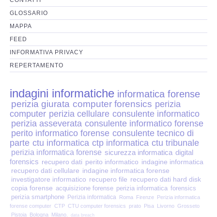
Perizia Disp. Elettronici
GLOSSARIO
Perizia Stalking
MAPPA
FEED
Perizia Cyber Bullismo
INFORMATIVA PRIVACY
REPERTAMENTO
Incarichi CTU e CTP
indagini informatiche
informatica forense
Perizia Centralini PBX e VOIP
perizia giurata
computer forensics
perizia
computer
perizia cellulare
consulente informatico
Perizia Estimo
perizia asseverata
consulente informatico forense
perito informatico forense
consulente tecnico di
parte
ctu informatica
ctp informatica
ctu tribunale
Perizia Documento informatico
perizia informatica forense
sicurezza informatica
digital
forensics
recupero dati
perito informatico
indagine informatica
Perizia Cloud
recupero dati cellulare
indagine informatica forense
investigatore informatico
recupero file
recupero dati hard disk
copia forense
acquisizione forense
perizia informatica
forensics
Perizia E-mail
perizia smartphone
Perizia informatica
Roma
Firenze
Perizia informatica
forense computer
CTP
CTU computer forensics
prato
Pisa
Livorno
Grosseto
Pistoia
Bologna
Milano.
data breach