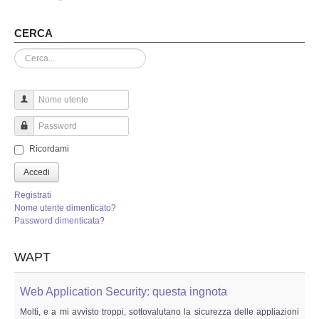
Perizia Truffa Banca e Online
CERCA
Perizia Dash Cam
Cerca...
Perizia software spia
Perizia Controllo lavoratori
Nome utente
Password
Perizia Chat WhatsApp,Telegram
Ricordami
Accedi
Perizia DVR
Registrati
Nome utente dimenticato?
Perizia IoT e IIoT
Password dimenticata?
Perizia Ransomware Malware
WAPT
Perizia Incidente Stradale
Web Application Security: questa ingnota
Molti, e a mi avvisto troppi, sottovalutano la sicurezza delle appliazioni