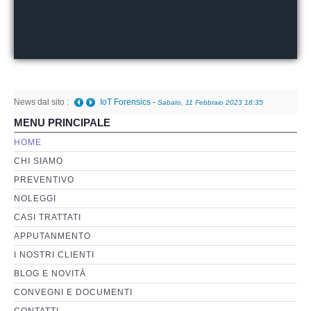
Perizia Basi di Dati
Perizia Immagini e Video
News dal sito :
Perzia su Software/Programmi
IoT Forensics
-
Sabato, 11 Febbraio 2023 18:35
MENU PRINCIPALE
Perizia Fonica e Trascrizioni
HOME
CHI SIAMO
Perizia su Social Network
PREVENTIVO
NOLEGGI
Perizia Web Reputation
CASI TRATTATI
APPUTANMENTO
Perizia Host e Mainframe
I NOSTRI CLIENTI
BLOG E NOVITÀ
Perizia Contratti ICT
CONVEGNI E DOCUMENTI
CONTATTI