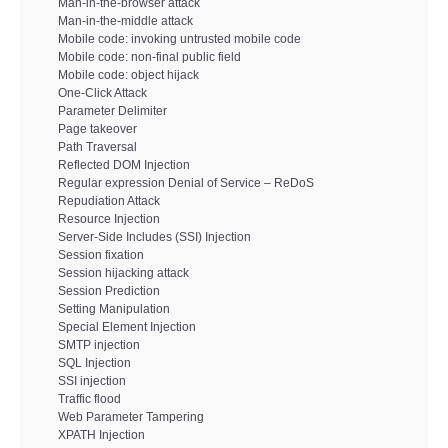
Man-in-the-browser attack
Risk Management
Man-in-the-middle attack
Mobile code: invoking untrusted mobile code
Mobile code: non-final public field
Incident Handling & Response
Mobile code: object hijack
One-Click Attack
Log Management & SIEM
Parameter Delimiter
Page takeover
Path Traversal
Vulnerability Assesment & Pen Test
Reflected DOM Injection
Regular expression Denial of Service – ReDoS
Repudiation Attack
BC & DR
Resource Injection
Server-Side Includes (SSI) Injection
Session fixation
Data Breach
Session hijacking attack
Session Prediction
Setting Manipulation
A & C
Special Element Injection
SMTP injection
Privacy & GDPR
SQL Injection
SSI injection
Traffic flood
Resp. Amministrativa dlsg 231
Web Parameter Tampering
XPATH Injection