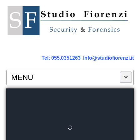
Tel:
055.0351263
Info@studiofiorenzi.it
MENU
PERIZIE
Perizia Computer
Perizia Smartphone Tablet,Cell.
Perizia Rete dati