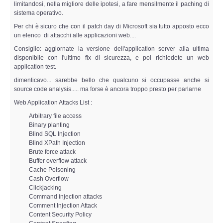
Perizia Data Breach
limitandosi, nella migliore delle ipotesi, a fare mensilmente il paching di
sistema operativo.
Per chi è sicuro che con il patch day di Microsoft sia tutto apposto ecco
INDAGINI DIGITALI
un elenco di attacchi alle applicazioni web....
Consiglio: aggiornate la versione dell'application server alla ultima
Digital Intelligence OSINT
disponibile con l'ultimo fix di sicurezza, e poi richiedete un web
application test.
Indagini su computer
dimenticavo... sarebbe bello che qualcuno si occupasse anche si
source code analysis..... ma forse è ancora troppo presto per parlarne
Indagini Smartphone,Tablet
Web Application Attacks List :
Arbitrary file access
Binary planting
Copia/Acquisizione Forense
Blind SQL Injection
Blind XPath Injection
Bonifiche Digitali
Brute force attack
Buffer overflow attack
Cache Poisoning
Forensics Readiness
Cash Overflow
Clickjacking
Command injection attacks
Incident Response
Comment Injection Attack
Content Security Policy