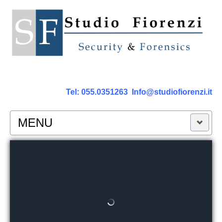
Tel:
055.0351263
Info@studiofiorenzi.it
MENU
PERIZIE
Perizia Computer
Perizia Smartphone Tablet,Cell.
Perizia Rete dati