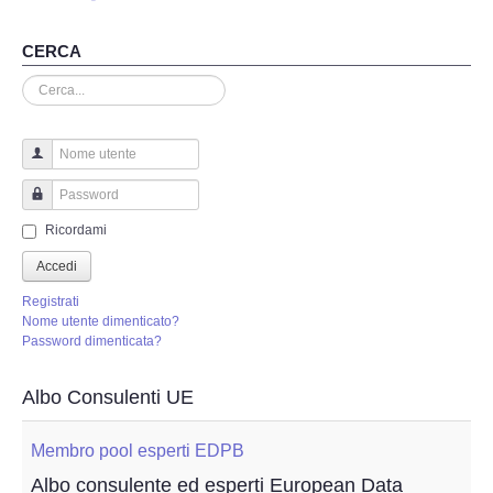
Perizia Truffa Banca e Online
CERCA
Perizia Dash Cam
Cerca...
Perizia software spia
Perizia Controllo lavoratori
Nome utente
Password
Perizia Chat WhatsApp,Telegram
Ricordami
Accedi
Perizia DVR
Registrati
Nome utente dimenticato?
Perizia IoT e IIoT
Password dimenticata?
Perizia Ransomware Malware
Albo Consulenti UE
Perizia Incidente Stradale
Membro pool esperti EDPB
Albo consulente ed esperti European Data