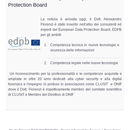
Perizia Data Breach
Protection Board
INDAGINI DIGITALI
La notizia è arrivata oggi, il Dott. Alessandro
Fiorenzi è stato inserito nell'albo dei consulenti ed
esperti del European Data Protection Board, EDPB
Digital Intelligence OSINT
per gli ambiti:
Indagini su computer
Competenza tecnica in nuove tecnologie e
sicurezza delle informazioni
Indagini Smartphone,Tablet
Competenza legale nelle nuove tecnologie
Un riconoscimento per la professionalità e le competenze acquisite e
Copia/Acquisizione Forense
ampliate in oltre 20 anni dedicati alla cyber security e alla digital
forensics e l'impegno in profuso in associaizoni come CLUSIT e ONIF
Bonifiche Digitali
dove il Dott. Fiorenzi è rispettivamente membro del comitato scientifico
di CLUSIT e Membro del Direttivo di ONIF
Forensics Readiness
Incident Response