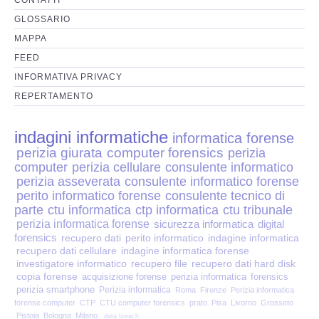
Perizia Disp. Elettronici
GLOSSARIO
Perizia Stalking
MAPPA
FEED
Perizia Cyber Bullismo
INFORMATIVA PRIVACY
REPERTAMENTO
Incarichi CTU e CTP
indagini informatiche
informatica forense
Perizia Centralini PBX e VOIP
perizia giurata
computer forensics
perizia
computer
perizia cellulare
consulente informatico
Perizia Estimo
perizia asseverata
consulente informatico forense
perito informatico forense
consulente tecnico di
parte
ctu informatica
ctp informatica
ctu tribunale
Perizia Documento informatico
perizia informatica forense
sicurezza informatica
digital
forensics
recupero dati
perito informatico
indagine informatica
Perizia Cloud
recupero dati cellulare
indagine informatica forense
investigatore informatico
recupero file
recupero dati hard disk
copia forense
acquisizione forense
perizia informatica
forensics
Perizia E-mail
perizia smartphone
Perizia informatica
Roma
Firenze
Perizia informatica
forense computer
CTP
CTU computer forensics
prato
Pisa
Livorno
Grosseto
Pistoia
Bologna
Milano.
data breach