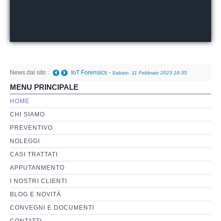
Perizia Basi di Dati
Perizia Immagini e Video
News dal sito :
Perzia su Software/Programmi
IoT Forensics
-
Sabato, 11 Febbraio 2023 18:35
MENU PRINCIPALE
Perizia Fonica e Trascrizioni
HOME
CHI SIAMO
Perizia su Social Network
PREVENTIVO
NOLEGGI
Perizia Web Reputation
CASI TRATTATI
APPUTANMENTO
Perizia Host e Mainframe
I NOSTRI CLIENTI
BLOG E NOVITÀ
Perizia Contratti ICT
CONVEGNI E DOCUMENTI
CONTATTI