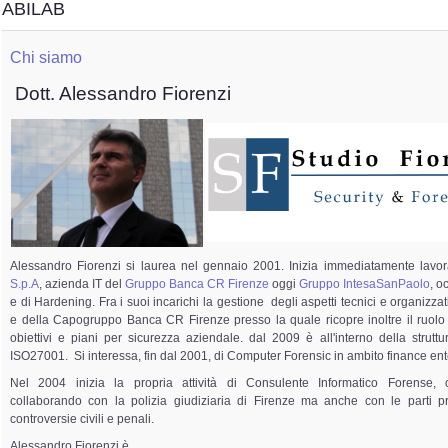
ABILAB
Chi siamo
Dott. Alessandro Fiorenzi
Alessandro Fiorenzi si laurea nel gennaio 2001. Inizia immediatamente lavor
S.p.A
, azienda IT del
Gruppo Banca CR Firenze
oggi
Gruppo IntesaSanPaolo
, o
e di Hardening. Fra i suoi incarichi la gestione degli aspetti tecnici e organizzat
e della Capogruppo Banca CR Firenze presso la quale ricopre inoltre il ruolo
obiettivi e piani per sicurezza aziendale. dal 2009 è all'interno della strutt
ISO27001. Si interessa, fin dal 2001, di Computer Forensic in ambito finance ent
Nel 2004 inizia la propria attività di Consulente Informatico Forense,
collaborando con la polizia giudiziaria di Firenze ma anche con le parti pri
controversie civili e penali.
Alessandro Fiorenzi è