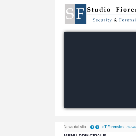
News dal sito :
IoT Forensics
-
Sabato
MENU PRINCIPALE