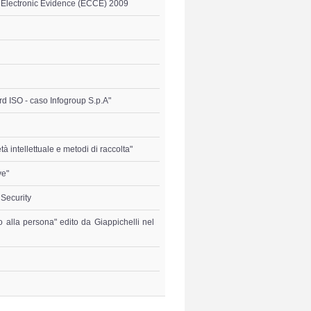
d Electronic Evidence (ECCE) 2009
rd ISO - caso Infogroup S.p.A"
tà intellettuale e metodi di raccolta"
ve"
 Security
no alla persona" edito da Giappichelli nel