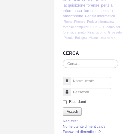
acquisizione forense
perizia
informatica
forensics
perizia
smartphone
Perizia informatica
Roma
Firenze
Perizia informatica
forense computer
CTP
CTU computer
forensics
prato
Pisa
Livorno
Grosseto
Pistoia
Bologna
Milano.
data breach
CERCA
Cerca...
Nome utente
Password
Ricordami
Accedi
Registrati
Nome utente dimenticato?
Password dimenticata?