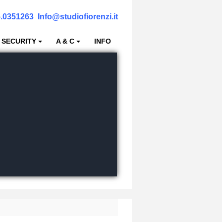
.0351263
Info@studiofiorenzi.it
 SECURITY
A & C
INFO