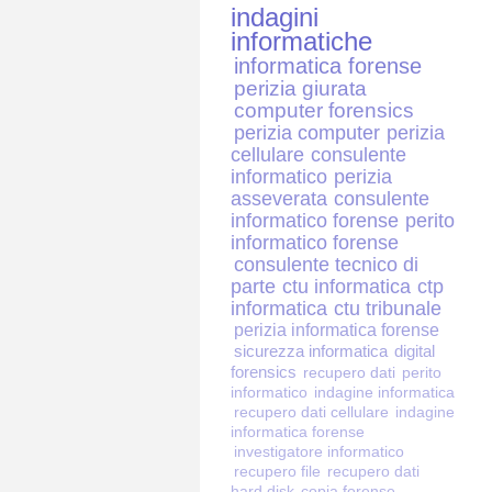
indagini
informatiche
informatica forense
perizia giurata
computer forensics
perizia computer
perizia
cellulare
consulente
informatico
perizia
asseverata
consulente
informatico forense
perito
informatico forense
consulente tecnico di
parte
ctu informatica
ctp
informatica
ctu tribunale
perizia informatica forense
sicurezza informatica
digital
forensics
recupero dati
perito
informatico
indagine informatica
recupero dati cellulare
indagine
informatica forense
investigatore informatico
recupero file
recupero dati
hard disk
copia forense