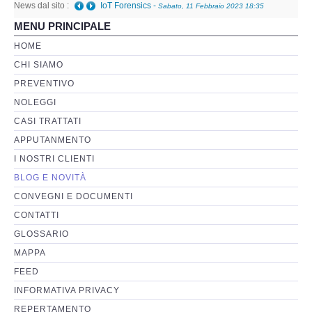
News dal sito :
IoT Forensics
-
Sabato, 11 Febbraio 2023 18:35
MENU PRINCIPALE
Perizia Basi di Dati
HOME
CHI SIAMO
Perizia Immagini e Video
PREVENTIVO
NOLEGGI
Perzia su Software/Programmi
CASI TRATTATI
Perizia Fonica e Trascrizioni
APPUTANMENTO
I NOSTRI CLIENTI
Perizia su Social Network
BLOG E NOVITÀ
CONVEGNI E DOCUMENTI
Perizia Web Reputation
CONTATTI
GLOSSARIO
Perizia Host e Mainframe
MAPPA
FEED
Perizia Contratti ICT
INFORMATIVA PRIVACY
REPERTAMENTO