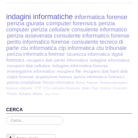
Perizia Disp. Elettronici
indagini informatiche
Perizia Stalking
informatica forense
perizia giurata
computer forensics
perizia
computer
perizia cellulare
consulente informatico
Perizia Cyber Bullismo
perizia asseverata
consulente informatico forense
perito informatico forense
consulente tecnico di
Incarichi CTU e CTP
parte
ctu informatica
ctp informatica
ctu tribunale
perizia informatica forense
sicurezza informatica
digital
forensics
recupero dati
perito informatico
indagine informatica
Perizia Centralini PBX e VOIP
recupero dati cellulare
indagine informatica forense
investigatore informatico
recupero file
recupero dati hard disk
copia forense
Perizia Estimo
acquisizione forense
perizia informatica
forensics
perizia smartphone
Perizia informatica
Roma
Firenze
Perizia informatica
forense computer
CTP
CTU computer forensics
prato
Pisa
Livorno
Grosseto
Perizia Documento informatico
Pistoia
Bologna
Milano.
data breach
Perizia Cloud
CERCA
Cerca...
Perizia E-mail