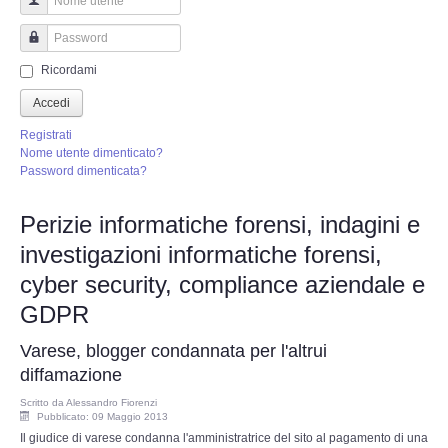
Perizia Truffa Banca e Online
Nome utente
Perizia Dash Cam
Password
Ricordami
Perizia software spia
Accedi
Registrati
Perizia Controllo lavoratori
Nome utente dimenticato?
Password dimenticata?
Perizia Chat WhatsApp,Telegram
Perizie informatiche forensi, indagini e
investigazioni informatiche forensi,
Perizia DVR
cyber security, compliance aziendale e
Perizia IoT e IIoT
GDPR
Varese, blogger condannata per l'altrui
Perizia Ransomware Malware
diffamazione
Perizia Incidente Stradale
Scritto da
Alessandro Fiorenzi
Pubblicato: 09 Maggio 2013
Il giudice di varese condanna l'amministratrice del sito al pagamento di una