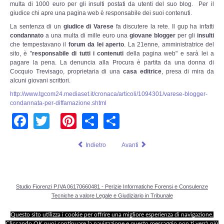
Perizia Data Breach
multa di 1000 euro per gli insulti postati da utenti del suo blog. Per il
giudice chi apre una pagina web è responsabile dei suoi contenuti.
La sentenza di un
giudice di Varese
fa discutere la rete. Il gup ha infatti
INDAGINI DIGITALI
condannato
a una multa di mille euro una
giovane blogger
per gli
insulti
che tempestavano il
forum da lei aperto
. La 21enne, amministratrice del
Digital Intelligence OSINT
sito, è "
responsabile di tutti i contenuti
della pagina web" e sarà lei a
pagare la pena. La denuncia alla Procura è partita da una donna di
Cocquio Trevisago, proprietaria di una
casa editrice
, presa di mira da
Indagini su computer
alcuni giovani scrittori.
http://www.tgcom24.mediaset.it/cronaca/articoli/1094301/varese-blogger-
Indagini Smartphone,Tablet
condannata-per-diffamazione.shtml
Facebook
Twitter
Pinterest
Share
Share
Copia/Acquisizione Forense
Indietro
Avanti
Bonifiche Digitali
Forensics Readiness
Studio Fiorenzi P.IVA 06170660481 - Perizie Informatiche Forensi e Consulenze
Tecniche a valore Legale e Giudiziario in Tribunale
Incident Response
Questo sito utilizza i cookie per offrire una migliore esperienza di navigazione.
Cliccando OK puoi continuare la navigazione e questo messaggio non ti verrà più