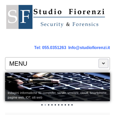
Tel:
055.0351263
Info@studiofiorenzi.it
MENU
PERIZIE
Perizia Computer
Indagini informatiche su computer, server, vmware, cloud, smartphone,
pagine web, IOT, siti web
Perizia Smartphone Tablet,Cell.
Perizia Rete dati