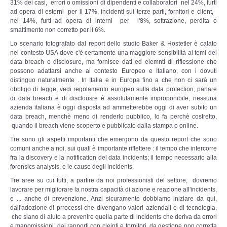
Perizia Data Breach
31% dei casi, errori o omissioni di dipendenti e collaboratori nel 24%, furti
ad opera di esterni per il 17%, incidenti sui terze parti, fornitori e client,
nel 14%, furti ad opera di interni per l'8%, sottrazione, perdita o
INDAGINI DIGITALI
smaltimento non corretto per il 6%.
Lo scenario fotografato dal report dello studio Baker & Hostetler è calato
nel contesto USA dove c'è certamente una maggiore sensibilità ai temi del
Digital Intelligence OSINT
data breach e disclosure, ma fornisce dati ed elemnti di riflessione che
possono adattarsi anche al contesto Europeo e Italiano, con i dovuti
Indagini su computer
distinguo naturalmente . In Italia e in Europa fino a che non ci sarà un
obbligo di legge, vedi regolamento europeo sulla data protection, parlare
di data breach e di disclousre è assolutamente improponibile, nessuna
Indagini Smartphone,Tablet
azienda italiana è oggi disposta ad ammetterebbe oggi di aver subito un
data breach, menchè meno di renderlo pubblico, lo fa perchè costretto,
quando il breach viene scoperto e pubblicato dalla stampa o online.
Copia/Acquisizione Forense
Tre sono gli aspetti importanti che emergono da questo report che sono
comuni anche a noi, sui quali è importante riflettere : il tempo che intercorre
Bonifiche Digitali
fra la discovery e la notification del data incidents; il tempo necessario alla
forensics analysis, e le cause degli incidents.
Forensics Readiness
Tre aree su cui tutti, a partire da noi professionisti del settore, dovremo
lavorare per migliorare la nostra capacità di azione e reazione all'incidents,
e ... anche di prevenzione. Anzi sicuramente dobbiamo iniziare da qui,
Incident Response
dall'adozione di prrocessi che divengano valori aziendali e di tecnologia,
che siano di aiuto a prevenire quella parte di incidents che deriva da errori
e manomissioni, dai rapporti con cleinti e fornitori, da gestione non corretta