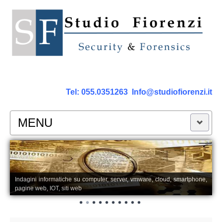
Tel:
055.0351263
Info@studiofiorenzi.it
MENU
PERIZIE
Perizia Computer
Indagini informatiche su computer, server, vmware, cloud, smartphone,
pagine web, IOT, siti web
Perizia Smartphone Tablet,Cell.
Perizia Rete dati