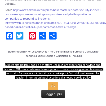
Copia/Acquisizione Forense Web
dei dati..
Fonti:
http://www.bakerlaw.com/press/bakerhostetler-data-security-incident-
Indagini persone scomparse
response-report-reveals-being-compromise-ready-better-positions-
companies-to-respond-to-incidents
,
http://www.businessinsurance.com/article/20160330/NEWS06/160339968/cle
Remote Digital Forensics
based-baker-hostetler-l-l-p-reports-that-it-takes-69-days
Facebook
Twitter
Pinterest
Share
Share
Acquisizione Forense remota
Sblocco PIN Smartphone
Studio Fiorenzi P.IVA 06170660481 - Perizie Informatiche Forensi e Consulenze
Tecniche a valore Legale e Giudiziario in Tribunale
Recupero dati
Questo sito utilizza i cookie per offrire una migliore esperienza di navigazione.
Cliccando OK puoi continuare la navigazione e questo messaggio non ti verrà più
Prevenzione Frode
mostrato. Se invece vuoi disabilitare i cookie puoi farlo dal tuo browser. Per
maggiori informazioni puoi accedere alla nostra cookie policy.
CYBER SECURITY
Ok
Leggi di più
Security Management