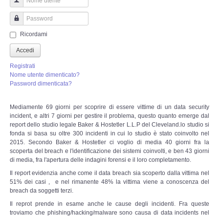
Perizia Truffa Banca e Online
Nome utente
Perizia Dash Cam
Password
Ricordami
Perizia software spia
Accedi
Registrati
Perizia Controllo lavoratori
Nome utente dimenticato?
Password dimenticata?
Perizia Chat WhatsApp,Telegram
Mediamente 69 giorni per scoprire di essere vittime di un data security
incident, e altri 7 giorni per gestire il problema, questo quanto emerge dal
Perizia DVR
report dello studio legale Baker & Hostetler L.L.P del Cleveland.
lo studio si
fonda si basa su oltre 300 incidenti in cui lo studio è stato coinvolto nel
2015.
Secondo Baker & Hostetler ci voglio di media 40 giorni fra la
Perizia IoT e IIoT
scoperta del breach e l'identificazione dei sistemi coinvolti, e ben 43 giorni
di media, fra l'apertura delle indagini forensi e il loro completamento.
Perizia Ransomware Malware
Il report evidenzia anche come il data breach sia scoperto dalla vittima nel
51% dei casi , e nel rimanente 48% la vittima viene a conoscenza del
breach da soggetti terzi.
Perizia Incidente Stradale
Il reprot prende in esame anche le cause degli incidenti. Fra queste
troviamo che phishing/hacking/malware sono causa di data incidents nel