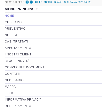
News dal sito :
IoT Forensics
-
Sabato, 11 Febbraio 2023 18:35
MENU PRINCIPALE
Perizia Basi di Dati
HOME
CHI SIAMO
Perizia Immagini e Video
PREVENTIVO
NOLEGGI
Perzia su Software/Programmi
CASI TRATTATI
Perizia Fonica e Trascrizioni
APPUTANMENTO
I NOSTRI CLIENTI
Perizia su Social Network
BLOG E NOVITÀ
CONVEGNI E DOCUMENTI
Perizia Web Reputation
CONTATTI
GLOSSARIO
Perizia Host e Mainframe
MAPPA
FEED
Perizia Contratti ICT
INFORMATIVA PRIVACY
REPERTAMENTO