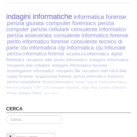
Perizia Disp. Elettronici
indagini informatiche
Perizia Stalking
informatica forense
perizia giurata
computer forensics
perizia
computer
perizia cellulare
consulente informatico
Perizia Cyber Bullismo
perizia asseverata
consulente informatico forense
perito informatico forense
consulente tecnico di
Incarichi CTU e CTP
parte
ctu informatica
ctp informatica
ctu tribunale
perizia informatica forense
sicurezza informatica
digital
forensics
recupero dati
perito informatico
indagine informatica
Perizia Centralini PBX e VOIP
recupero dati cellulare
indagine informatica forense
investigatore informatico
recupero file
recupero dati hard disk
copia forense
Perizia Estimo
acquisizione forense
perizia informatica
forensics
perizia smartphone
Perizia informatica
Roma
Firenze
Perizia informatica
forense computer
CTP
CTU computer forensics
prato
Pisa
Livorno
Grosseto
Perizia Documento informatico
Pistoia
Bologna
Milano.
data breach
Perizia Cloud
CERCA
Cerca...
Perizia E-mail