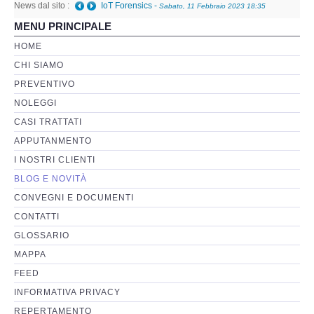
News dal sito :
IoT Forensics
-
Sabato, 11 Febbraio 2023 18:35
MENU PRINCIPALE
Perizia Basi di Dati
HOME
CHI SIAMO
Perizia Immagini e Video
PREVENTIVO
NOLEGGI
Perzia su Software/Programmi
CASI TRATTATI
Perizia Fonica e Trascrizioni
APPUTANMENTO
I NOSTRI CLIENTI
Perizia su Social Network
BLOG E NOVITÀ
CONVEGNI E DOCUMENTI
Perizia Web Reputation
CONTATTI
GLOSSARIO
Perizia Host e Mainframe
MAPPA
FEED
Perizia Contratti ICT
INFORMATIVA PRIVACY
REPERTAMENTO