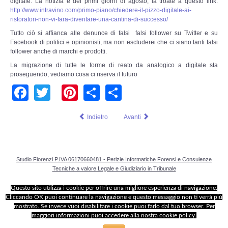
digitale. La notizia è dei primi giorni di agosto, la troate a questo link.
Perizia Data Breach
http://www.intravino.com/primo-piano/chiedere-il-pizzo-digitale-ai-
ristoratori-non-vi-fara-diventare-una-cantina-di-successo/
INDAGINI DIGITALI
Tutto ciò si affianca alle denunce di falsi falsi follower su Twitter e su
Facebook di politici e opinionisti, ma non escluderei che ci siano tanti falsi
follower anche di marchi e prodotti.
Digital Intelligence OSINT
La migrazione di tutte le forme di reato da analogico a digitale sta
proseguendo, vediamo cosa ci riserva il futuro
Indagini su computer
Facebook
Twitter
Pinterest
Share
Share
Indagini Smartphone,Tablet
Indietro
Avanti
Copia/Acquisizione Forense
Bonifiche Digitali
Studio Fiorenzi P.IVA 06170660481 - Perizie Informatiche Forensi e Consulenze
Tecniche a valore Legale e Giudiziario in Tribunale
Forensics Readiness
Questo sito utilizza i cookie per offrire una migliore esperienza di navigazione.
Cliccando OK puoi continuare la navigazione e questo messaggio non ti verrà più
Incident Response
mostrato. Se invece vuoi disabilitare i cookie puoi farlo dal tuo browser. Per
maggiori informazioni puoi accedere alla nostra cookie policy.