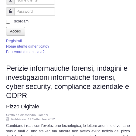
Perizia Truffa Banca e Online
Nome utente
Perizia Dash Cam
Password
Ricordami
Perizia software spia
Accedi
Registrati
Perizia Controllo lavoratori
Nome utente dimenticato?
Password dimenticata?
Perizia Chat WhatsApp,Telegram
Perizie informatiche forensi, indagini e
investigazioni informatiche forensi,
Perizia DVR
cyber security, compliance aziendale e
Perizia IoT e IIoT
GDPR
Pizzo Digitale
Perizia Ransomware Malware
Scritto da
Alessandro Fiorenzi
Pubblicato: 11 Settembre 2012
Perizia Incidente Stradale
Cambiano i reati con l'evoluzione tecnologica, le lettere anonime diventano
sms o mail di uno stalker, ma ancora non avevo avuto notizia del pizzo