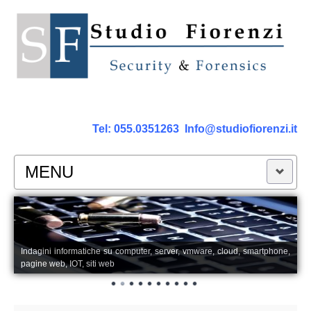
Tel:
055.0351263
Info@studiofiorenzi.it
MENU
PERIZIE
Perizia Computer
Indagini informatiche su computer, server, vmware, cloud, smartphone,
pagine web, IOT, siti web
Perizia Smartphone Tablet,Cell.
Perizia Rete dati