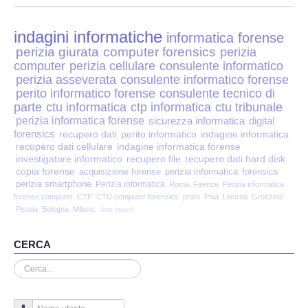
Perizia Disp. Elettronici
indagini informatiche
Perizia Stalking
informatica forense
perizia giurata
computer forensics
perizia
computer
perizia cellulare
consulente informatico
Perizia Cyber Bullismo
perizia asseverata
consulente informatico forense
perito informatico forense
consulente tecnico di
Incarichi CTU e CTP
parte
ctu informatica
ctp informatica
ctu tribunale
perizia informatica forense
sicurezza informatica
digital
forensics
recupero dati
perito informatico
indagine informatica
Perizia Centralini PBX e VOIP
recupero dati cellulare
indagine informatica forense
investigatore informatico
recupero file
recupero dati hard disk
copia forense
Perizia Estimo
acquisizione forense
perizia informatica
forensics
perizia smartphone
Perizia informatica
Roma
Firenze
Perizia informatica
forense computer
CTP
CTU computer forensics
prato
Pisa
Livorno
Grosseto
Perizia Documento informatico
Pistoia
Bologna
Milano.
data breach
Perizia Cloud
CERCA
Cerca...
Perizia E-mail