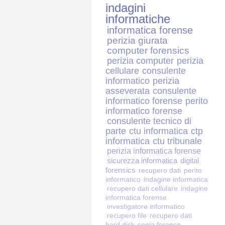
indagini
informatiche
informatica forense
perizia giurata
computer forensics
perizia computer
perizia
cellulare
consulente
informatico
perizia
asseverata
consulente
informatico forense
perito
informatico forense
consulente tecnico di
parte
ctu informatica
ctp
informatica
ctu tribunale
perizia informatica forense
sicurezza informatica
digital
forensics
recupero dati
perito
informatico
indagine informatica
recupero dati cellulare
indagine
informatica forense
investigatore informatico
recupero file
recupero dati
hard disk
copia forense