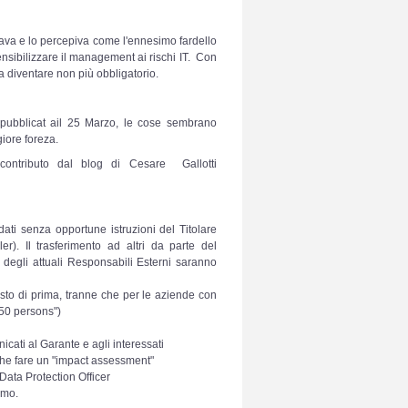
iava e lo percepiva come l'ennesimo fardello
nsibilizzare il management ai rischi IT. Con
 a diventare non più obbligatorio.
 pubblicat ail 25 Marzo, le cose sembrano
iore foreza.
contributo dal blog di Cesare Gallotti
dati senza opportune istruzioni del Titolare
er). Il trasferimento ad altri da parte del
 degli attuali Responsabili Esterni saranno
lesto di prima, tranne che per le aziende con
50 persons")
icati al Garante e agli interessati
nche fare un "impact assessment"
Data Protection Officer
emo.