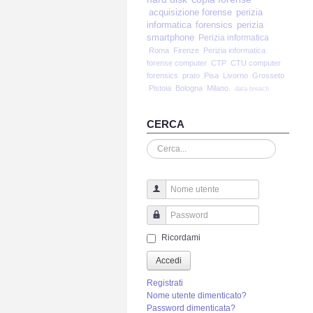
acquisizione forense
perizia
informatica
forensics
perizia
smartphone
Perizia informatica
Roma
Firenze
Perizia informatica
forense computer
CTP
CTU computer
forensics
prato
Pisa
Livorno
Grosseto
Pistoia
Bologna
Milano.
data breach
CERCA
Cerca...
Nome utente
Password
Ricordami
Accedi
Registrati
Nome utente dimenticato?
Password dimenticata?