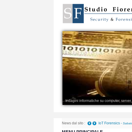
Indagini informatiche su computer, server
News dal sito :
IoT Forensics
-
Sabato
MENU PRINCIPALE