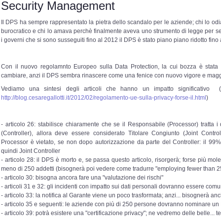
Security Management
Il DPS ha sempre rappresentato la pietra dello scandalo per le aziende; chi lo od
burocratico e chi lo amava perchè finalmente aveva uno strumento di legge per se
i governi che si sono susseguiti fino al 2012 il DPS è stato piano piano ridotto fino
Con il nuovo regolamnto Europeo sulla Data Protection, la cui bozza è stata
cambiare, anzi il DPS sembra rinascere come una fenice con nuovo vigore e magg
Vediamo una sintesi degli articoli che hanno un impatto significativo (
http://blog.cesaregallotti.it/2012/02/regolamento-ue-sulla-privacy-forse-il.html
)
- articolo 26: stabilisce chiaramente che se il Responsabile (Processor) tratta i 
(Controller), allora deve essere considerato Titolare Congiunto (Joint Controll
Processor è vietato, se non dopo autorizzazione da parte del Controller: il 99%
quindi Joint Controller
- articolo 28: il DPS è morto e, se passa questo articolo, risorgerà; forse più mo
meno di 250 addetti (bisognerà poi vedere come tradurre "employing fewer than 2
- articolo 30: bisogna ancora fare una "valutazione dei rischi"
- articoli 31 e 32: gli incidenti con impatto sui dati personali dovranno essere comun
- articolo 33: la notifica al Garante viene un poco trasformata; anzi... bisognerà a
- articolo 35 e seguenti: le aziende con più di 250 persone dovranno nominare un 
- articolo 39: potrà esistere una "certificazione privacy"; ne vedremo delle belle... t