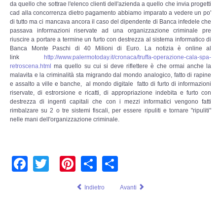
Perizia Data Breach
da quello che sottrae l'elenco clienti dell'azienda a quello che invia progetti
cad alla concorrenza dietro pagamento abbiamo imparato a vedere un po'
di tutto ma ci mancava ancora il caso del dipendente di Banca infedele che
INDAGINI DIGITALI
passava informazioni riservate ad una organizzazione criminale pre
riuscire a portare a termine un furto con destrezza al sistema informatico di
Banca Monte Paschi di 40 Milioni di Euro. La notizia è online al
Digital Intelligence OSINT
link
http://www.palermotoday.it/cronaca/truffa-operazione-cala-spa-
retroscena.html
ma quello su cui si deve riflettere è che ormai anche la
malavita e la criminalità sta migrando dal mondo analogico, fatto di rapine
Indagini su computer
e assalto a ville e banche, al mondo digitale fatto di furto di informazioni
riservate, di estrorsione e ricatti, di appropriazione indebita e furto con
Indagini Smartphone,Tablet
destrezza di ingenti capitali che con i mezzi informatici vengono fatti
rimbalzare su 2 o tre sistemi fiscali, per essere ripuliti e tornare "ripuliti"
nelle mani dell'organizzazione criminale.
Copia/Acquisizione Forense
Bonifiche Digitali
Facebook
Twitter
Pinterest
Share
Share
Forensics Readiness
Indietro
Avanti
Incident Response