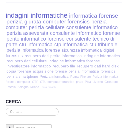
Perizia Disp. Elettronici
indagini informatiche
Perizia Stalking
informatica forense
perizia giurata
computer forensics
perizia
computer
perizia cellulare
consulente informatico
Perizia Cyber Bullismo
perizia asseverata
consulente informatico forense
perito informatico forense
consulente tecnico di
Incarichi CTU e CTP
parte
ctu informatica
ctp informatica
ctu tribunale
perizia informatica forense
sicurezza informatica
digital
forensics
recupero dati
perito informatico
indagine informatica
Perizia Centralini PBX e VOIP
recupero dati cellulare
indagine informatica forense
investigatore informatico
recupero file
recupero dati hard disk
copia forense
Perizia Estimo
acquisizione forense
perizia informatica
forensics
perizia smartphone
Perizia informatica
Roma
Firenze
Perizia informatica
forense computer
CTP
CTU computer forensics
prato
Pisa
Livorno
Grosseto
Perizia Documento informatico
Pistoia
Bologna
Milano.
data breach
Perizia Cloud
CERCA
Cerca...
Perizia E-mail