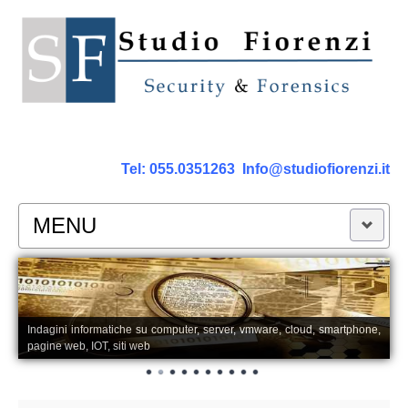
Tel:
055.0351263
Info@studiofiorenzi.it
MENU
PERIZIE
Perizia Computer
Indagini informatiche su computer, server, vmware, cloud, smartphone,
pagine web, IOT, siti web
Perizia Smartphone Tablet,Cell.
Perizia Rete dati