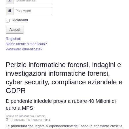
Perizia Truffa Banca e Online
Nome utente
Perizia Dash Cam
Password
Ricordami
Perizia software spia
Accedi
Registrati
Perizia Controllo lavoratori
Nome utente dimenticato?
Password dimenticata?
Perizia Chat WhatsApp,Telegram
Perizie informatiche forensi, indagini e
investigazioni informatiche forensi,
Perizia DVR
cyber security, compliance aziendale e
Perizia IoT e IIoT
GDPR
Dipendente infedele prova a rubare 40 Milioni di
Perizia Ransomware Malware
euro a MPS
Perizia Incidente Stradale
Scritto da
Alessandro Fiorenzi
Pubblicato: 26 Febbraio 2014
Le problematiche legate a dipendenteiinfedeli sono in constante crescita,