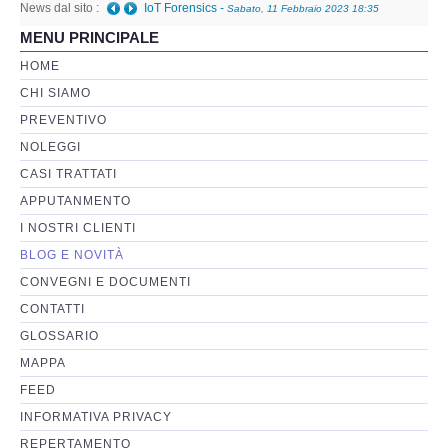
News dal sito :
IoT Forensics
-
Sabato, 11 Febbraio 2023 18:35
MENU PRINCIPALE
Perizia Basi di Dati
HOME
CHI SIAMO
Perizia Immagini e Video
PREVENTIVO
NOLEGGI
Perzia su Software/Programmi
CASI TRATTATI
Perizia Fonica e Trascrizioni
APPUTANMENTO
I NOSTRI CLIENTI
Perizia su Social Network
BLOG E NOVITÀ
CONVEGNI E DOCUMENTI
Perizia Web Reputation
CONTATTI
GLOSSARIO
Perizia Host e Mainframe
MAPPA
FEED
Perizia Contratti ICT
INFORMATIVA PRIVACY
REPERTAMENTO