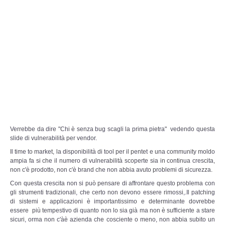
Copia/Acquisizione Forense Web
Indagini persone scomparse
Remote Digital Forensics
Acquisizione Forense remota
Sblocco PIN Smartphone
Recupero dati
Verrebbe da dire "Chi è senza bug scagli la prima pietra" vedendo questa
slide di vulnerabilità per vendor.
Il time to market, la disponibilità di tool per il pentet e una community moldo
Prevenzione Frode
ampia fa si che il numero di vulnerabilità scoperte sia in continua crescita,
non c'è prodotto, non c'è brand che non abbia avuto problemi di sicurezza.
CYBER SECURITY
Con questa crescita non si può pensare di affrontare questo problema con
gli strumenti tradizionali, che certo non devono essere rimossi,.Il patching
di sistemi e applicazioni è importantissimo e determinante dovrebbe
Security Management
essere più tempestivo di quanto non lo sia già ma non è sufficiente a stare
sicuri, orma non c'àè azienda che cosciente o meno, non abbia subito un