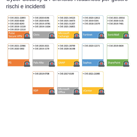
Perizia Data Breach
rischi e incidenti
INDAGINI DIGITALI
Digital Intelligence OSINT
Indagini su computer
Indagini Smartphone,Tablet
Copia/Acquisizione Forense
Bonifiche Digitali
Forensics Readiness
Incident Response