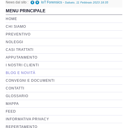
News dal sito :
IoT Forensics
-
Sabato, 11 Febbraio 2023 18:35
MENU PRINCIPALE
Perizia Basi di Dati
HOME
CHI SIAMO
Perizia Immagini e Video
PREVENTIVO
NOLEGGI
Perzia su Software/Programmi
CASI TRATTATI
Perizia Fonica e Trascrizioni
APPUTANMENTO
I NOSTRI CLIENTI
Perizia su Social Network
BLOG E NOVITÀ
CONVEGNI E DOCUMENTI
Perizia Web Reputation
CONTATTI
GLOSSARIO
Perizia Host e Mainframe
MAPPA
FEED
Perizia Contratti ICT
INFORMATIVA PRIVACY
REPERTAMENTO