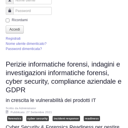
Perizia Truffa Banca e Online
Nome utente
Perizia Dash Cam
Password
Ricordami
Perizia software spia
Accedi
Registrati
Perizia Controllo lavoratori
Nome utente dimenticato?
Password dimenticata?
Perizia Chat WhatsApp,Telegram
Perizie informatiche forensi, indagini e
investigazioni informatiche forensi,
Perizia DVR
cyber security, compliance aziendale e
Perizia IoT e IIoT
GDPR
in crescita le vulnerabilità dei prodotti IT
Perizia Ransomware Malware
Scritto da
Administrator
Pubblicato: 27 Settembre 2021
Perizia Incidente Stradale
forensics
cyber security
incident response
readiness
Cyber Security & Forensics Readiness per gestire