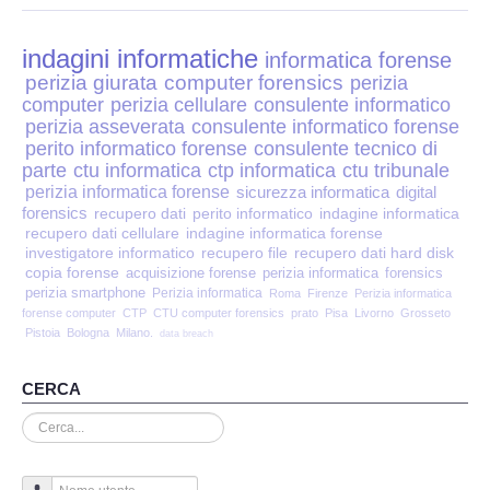
Perizia Disp. Elettronici
indagini informatiche
Perizia Stalking
informatica forense
perizia giurata
computer forensics
perizia
computer
perizia cellulare
consulente informatico
Perizia Cyber Bullismo
perizia asseverata
consulente informatico forense
perito informatico forense
consulente tecnico di
Incarichi CTU e CTP
parte
ctu informatica
ctp informatica
ctu tribunale
perizia informatica forense
sicurezza informatica
digital
forensics
recupero dati
perito informatico
indagine informatica
Perizia Centralini PBX e VOIP
recupero dati cellulare
indagine informatica forense
investigatore informatico
recupero file
recupero dati hard disk
copia forense
Perizia Estimo
acquisizione forense
perizia informatica
forensics
perizia smartphone
Perizia informatica
Roma
Firenze
Perizia informatica
forense computer
CTP
CTU computer forensics
prato
Pisa
Livorno
Grosseto
Perizia Documento informatico
Pistoia
Bologna
Milano.
data breach
Perizia Cloud
CERCA
Cerca...
Perizia E-mail