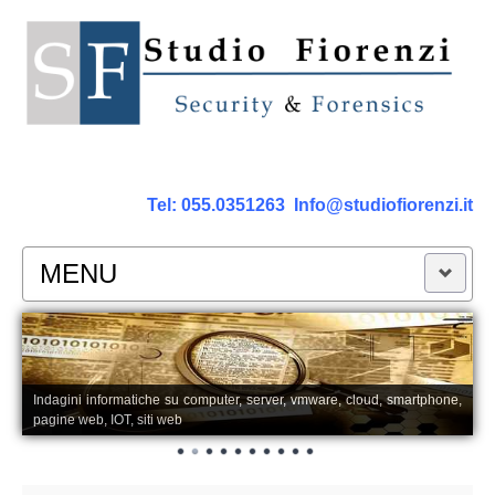
Tel:
055.0351263
Info@studiofiorenzi.it
MENU
PERIZIE
Perizia Computer
Indagini informatiche su computer, server, vmware, cloud, smartphone,
pagine web, IOT, siti web
Perizia Smartphone Tablet,Cell.
Perizia Rete dati