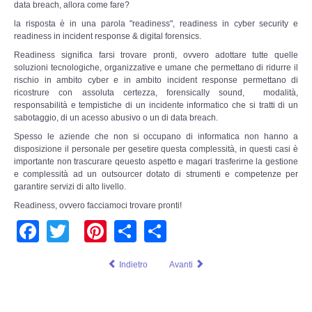
data breach, allora come fare?
Risk Management
la risposta è in una parola "readiness", readiness in cyber security e
readiness in incident response & digital forensics.
Incident Handling & Response
Readiness significa farsi trovare pronti, ovvero adottare tutte quelle
soluzioni tecnologiche, organizzative e umane che permettano di ridurre il
Log Management & SIEM
rischio in ambito cyber e in ambito incident response permettano di
ricostrure con assoluta certezza, forensically sound, modalità,
responsabilità e tempistiche di un incidente informatico che si tratti di un
Vulnerability Assesment & Pen Test
sabotaggio, di un acesso abusivo o un di data breach.
Spesso le aziende che non si occupano di informatica non hanno a
BC & DR
disposizione il personale per gesetire questa complessità, in questi casi è
importante non trascurare qeuesto aspetto e magari trasferirne la gestione
e complessità ad un outsourcer dotato di strumenti e competenze per
Data Breach
garantire servizi di alto livello.
Readiness, ovvero facciamoci trovare pronti!
A & C
Facebook
Twitter
Pinterest
Share
Share
Privacy & GDPR
Indietro
Avanti
Resp. Amministrativa dlsg 231