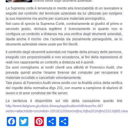
controlli svolti sugli strumenti aziendali.
Perizia Data Breach
La Suprema corte è tervenuta in merito alla licenziabilità di un lavoratore a
seguito del controllo del terminale aziendale da lui utilizzato per svolgere
INDAGINI DIGITALI
la sua mansione ma anche per scaricare materiale pornografico.
Nel caso di specie la Suprema Corte, contrariamente ai giudici di primo e
secondo grado, dichiara legittimo il licenziamento in quanto non si
Digital Intelligence OSINT
configura un controllo a distanza ma una verifica degli strumenti aziendali,
stante anche il rischio che l’azienda sia penalmente perseguibile, se lo
Indagini su computer
strumento aziendale viene usato per fini illeciti.
Il controllo degli struemnti aziendali,nel rispetto della privacy delle persone,
eseguito con proporzionalità e non eccedenza, ai fini della repressione di
Indagini Smartphone,Tablet
reati non rappresenta un controllo a distanza ed è quindi.
Da anni consigliamo ai nostri clienti una attività di Forensics Audit, che
preveda quindi anche l'esame forense del computer per recuperare il
Copia/Acquisizione Forense
materiale occultato o cancellato volontariamente.
Tale piano di Forensics Audit viene svolto con la finalità unica della verifica
Bonifiche Digitali
del rispetto della normativa dlgs 231, con esame a campione di stazioni di
lavoro e di aree condivise dei file server.
La sentenza è disponibile sul sito della cassazione questo link
Forensics Readiness
http://www.italgiure.giustizia.it/xway/application/nif/clean/hc.dll?
verbo=attach&db=snciv&id=./20161103/snciv@sL0@a2016@
n22313@tS.clea
Incident Response
Facebook
Twitter
Pinterest
Share
Share