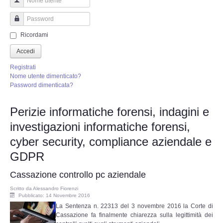
Perizia Truffa Banca e Online
Nome utente
Perizia Dash Cam
Password
Ricordami
Perizia software spia
Accedi
Registrati
Perizia Controllo lavoratori
Nome utente dimenticato?
Password dimenticata?
Perizia Chat WhatsApp,Telegram
Perizie informatiche forensi, indagini e
investigazioni informatiche forensi,
Perizia DVR
cyber security, compliance aziendale e
Perizia IoT e IIoT
GDPR
Cassazione controllo pc aziendale
Perizia Ransomware Malware
Scritto da
Alessandro Fiorenzi
Pubblicato: 14 Novembre 2016
Perizia Incidente Stradale
La Sentenza n. 22313 del 3 novembre 2016 la Corte di
Cassazione fa finalmente chiarezza sulla legittimità dei