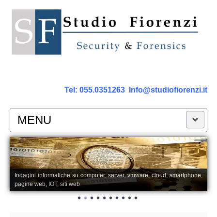
Tel:
055.0351263
Info@studiofiorenzi.it
MENU
PERIZIE
Perizia Computer
Indagini informatiche su computer, server, vmware, cloud, smartphone,
pagine web, IOT, siti web
Perizia Smartphone Tablet,Cell.
Perizia Rete dati