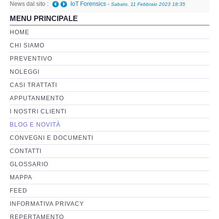
News dal sito :
IoT Forensics
-
Sabato, 11 Febbraio 2023 18:35
MENU PRINCIPALE
Perizia Basi di Dati
HOME
CHI SIAMO
Perizia Immagini e Video
PREVENTIVO
NOLEGGI
Perzia su Software/Programmi
CASI TRATTATI
Perizia Fonica e Trascrizioni
APPUTANMENTO
I NOSTRI CLIENTI
Perizia su Social Network
BLOG E NOVITÀ
CONVEGNI E DOCUMENTI
Perizia Web Reputation
CONTATTI
GLOSSARIO
Perizia Host e Mainframe
MAPPA
FEED
Perizia Contratti ICT
INFORMATIVA PRIVACY
REPERTAMENTO