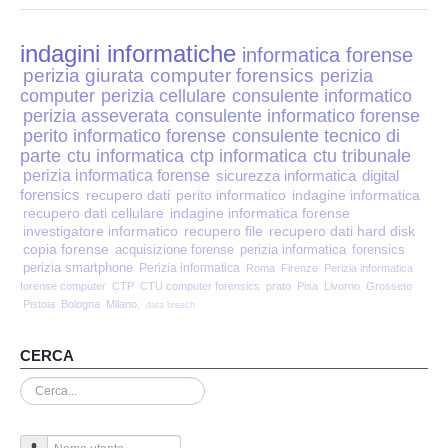
Perizia Disp. Elettronici
indagini informatiche
Perizia Stalking
informatica forense
perizia giurata
computer forensics
perizia
computer
perizia cellulare
consulente informatico
Perizia Cyber Bullismo
perizia asseverata
consulente informatico forense
perito informatico forense
consulente tecnico di
Incarichi CTU e CTP
parte
ctu informatica
ctp informatica
ctu tribunale
perizia informatica forense
sicurezza informatica
digital
forensics
recupero dati
perito informatico
indagine informatica
Perizia Centralini PBX e VOIP
recupero dati cellulare
indagine informatica forense
investigatore informatico
recupero file
recupero dati hard disk
copia forense
Perizia Estimo
acquisizione forense
perizia informatica
forensics
perizia smartphone
Perizia informatica
Roma
Firenze
Perizia informatica
forense computer
CTP
CTU computer forensics
prato
Pisa
Livorno
Grosseto
Perizia Documento informatico
Pistoia
Bologna
Milano.
data breach
Perizia Cloud
CERCA
Cerca...
Perizia E-mail