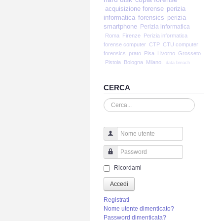
acquisizione forense
perizia
informatica
forensics
perizia
smartphone
Perizia informatica
Roma
Firenze
Perizia informatica
forense computer
CTP
CTU computer
forensics
prato
Pisa
Livorno
Grosseto
Pistoia
Bologna
Milano.
data breach
CERCA
Cerca...
Nome utente
Password
Ricordami
Accedi
Registrati
Nome utente dimenticato?
Password dimenticata?