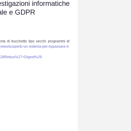
estigazioni informatiche
ndale e GDPR
rta di trucchetto tipo vecchi programmi di
/news/scoperto-un-sistema-per-bypassare-il-
%28Rebus%27+Digest%29