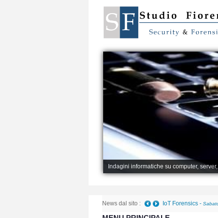
Indagini informatiche su computer, server
News dal sito :
IoT Forensics
-
Sabato
MENU PRINCIPALE