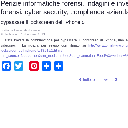
Perizie informatiche forensi, indagini e inv
forensi, cyber security, compliance azie
bypassare il lockscreen dell'iPhone 5
Scritto da
Alessandro Fiorenzi
Pubblicato: 16 Febbraio 2013
E' stata trovata la combinazione per bypassare il lockscreen di iPhone, una so
videogiochi. La notizia per esteso con filmato su
http://www.tomshw.it/cont
lockscreen-dell-iphone-5/43141/1.html?
utm_source=feedburner&utm_medium=feed&utm_campaign=Feed%3A+rebus+
Facebook
Twitter
Pinterest
Share
Share
Indietro
Avanti