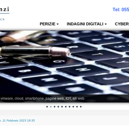
Tel:
055
PERIZIE
INDAGINI DIGITALI
CYBER
, vmware, cloud, smartphone, pagine web, IOT, siti web
, 11 Febbraio 2023 18:35