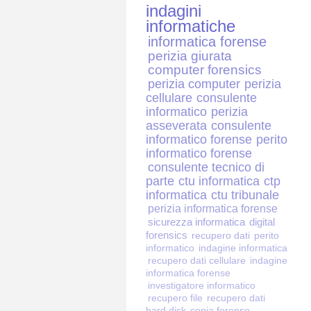
indagini
informatiche
informatica forense
perizia giurata
computer forensics
perizia computer
perizia
cellulare
consulente
informatico
perizia
asseverata
consulente
informatico forense
perito
informatico forense
consulente tecnico di
parte
ctu informatica
ctp
informatica
ctu tribunale
perizia informatica forense
sicurezza informatica
digital
forensics
recupero dati
perito
informatico
indagine informatica
recupero dati cellulare
indagine
informatica forense
investigatore informatico
recupero file
recupero dati
hard disk
copia forense