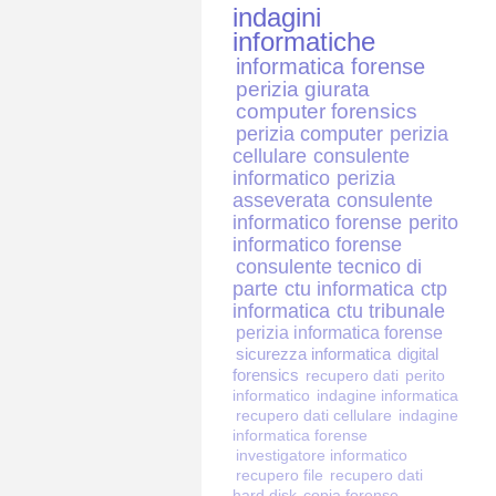
indagini
informatiche
informatica forense
perizia giurata
computer forensics
perizia computer
perizia
cellulare
consulente
informatico
perizia
asseverata
consulente
informatico forense
perito
informatico forense
consulente tecnico di
parte
ctu informatica
ctp
informatica
ctu tribunale
perizia informatica forense
sicurezza informatica
digital
forensics
recupero dati
perito
informatico
indagine informatica
recupero dati cellulare
indagine
informatica forense
investigatore informatico
recupero file
recupero dati
hard disk
copia forense