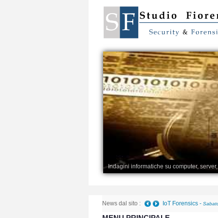
Indagini informatiche su computer, server
News dal sito :
IoT Forensics
-
Sabato
MENU PRINCIPALE