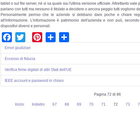
tablet o sul file server, né si sa quale sia l'ultima versione ufficiale. Altrettanto vale
parlano con tutti ma nessuno è titolato a decidere o ancora peggio tutti vogliono d
Personalmente pernso che le aziende si debbano dare poche e chiare regole
all'informazione. L'informazione è patrimonio dell'azienda e non può, secondo 
dispositivi diversi e personali.
Facebook
Twitter
Pinterest
Share
Share
Errori giudiziari
Eccesso di fiducia
Verifica firme digitali di altri Stati dell'UE
IEEE account e password in chiaro
Pagina 72 di 86
Inizio
Indietro
67
68
69
70
71
72
73
7