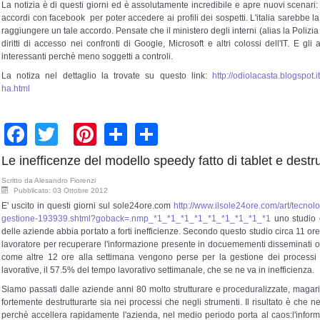
La notizia è di questi giorni ed è assolutamente incredibile e apre nuovi scenari:
accordi con facebook per poter accedere ai profili dei sospetti. L'italia sarebbe
raggiungere un tale accordo. Pensate che il ministero degli interni (alias la Polizi
diritti di accesso nei confronti di Google, Microsoft e altri colossi dell'IT. E gli
interessanti perchè meno soggetti a controli.
La notiza nel dettaglio la trovate su questo link:
http://odiolacasta.blogspot.i
ha.html
Facebook
Twitter
Pinterest
Share
Share
Le inefficenze del modello speedy fatto di tablet e destr
Scritto da
Alesandro Fiorenzi
Pubblicato: 03 Ottobre 2012
E' uscito in questi giorni sul sole24ore.com
http://www.ilsole24ore.com/art/tecno
gestione-193939.shtml?goback=.nmp_*1_*1_*1_*1_*1_*1_*1_*1_*1
uno studio 
delle aziende abbia portato a forti inefficienze. Secondo questo studio circa 11 o
lavoratore per recuperare l'informazione presente in docuemementi disseminati 
come altre 12 ore alla settimana vengono perse per la gestione dei processi 
lavorative, il 57.5% del tempo lavorativo settimanale, che se ne va in inefficienza.
S
iamo passati dalle aziende anni 80 molto strutturare e proceduralizzate, maga
fortemente destrutturarte sia nei processi che negli strumenti. Il risultato è che
perchè accellera rapidamente l'azienda, nel medio periodo porta al caos:l'inform