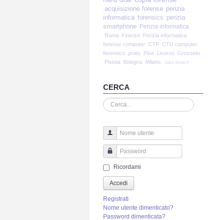
acquisizione forense
perizia
informatica
forensics
perizia
smartphone
Perizia informatica
Roma
Firenze
Perizia informatica
forense computer
CTP
CTU computer
forensics
prato
Pisa
Livorno
Grosseto
Pistoia
Bologna
Milano.
data breach
CERCA
Cerca...
Nome utente
Password
Ricordami
Accedi
Registrati
Nome utente dimenticato?
Password dimenticata?