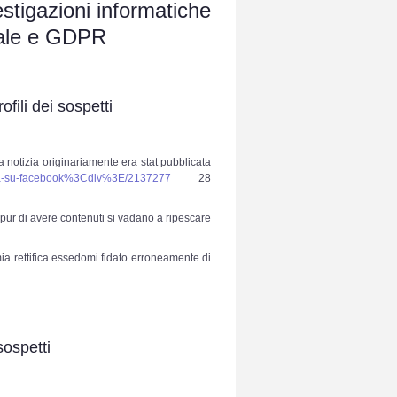
estigazioni informatiche
ndale e GDPR
fili dei sospetti
a notizia originariamente era stat pubblicata
-ci-spia-su-facebook%3Cdiv%3E/2137277
28
 pur di avere contenuti si vadano a ripescare
 rettifica essedomi fidato erroneamente di
sospetti