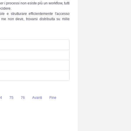
 per i processi non esiste più un workflow, tutti
ecidere.
 e strutturare efficientemente l'accesso
me non deve, trovarsi distribuita su mille
4
75
76
Avanti
Fine