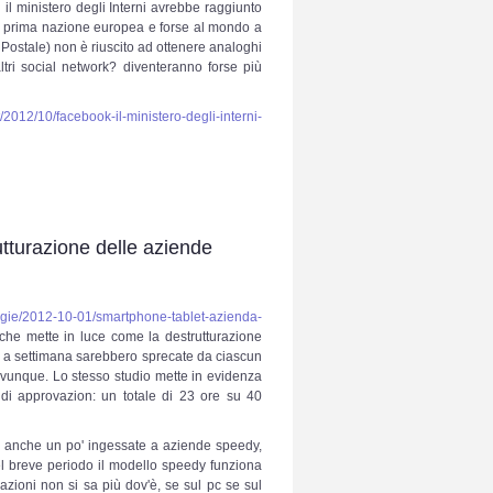
 il ministero degli Interni avrebbe raggiunto
 la prima nazione europea e forse al mondo a
a Postale) non è riuscito ad ottenere analoghi
 altri social network? diventeranno forse più
t/2012/10/facebook-il-ministero-degli-interni-
utturazione delle aziende
logie/2012-10-01/smartphone-tablet-azienda-
che mette in luce come la destrutturazione
re a settimana sarebbero sprecate da ciascun
ovunque. Lo stesso studio mette in evidenza
di approvazion: un totale di 23 ore su 40
ri anche un po' ingessate a aziende speedy,
 nel breve periodo il modello speedy funziona
azioni non si sa più dov'è, se sul pc se sul