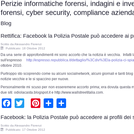
Perizie informatiche forensi, indagini e inv
forensi, cyber security, compliance azie
Blog
Rettifica: Facebook la Polizia Postale può accedere ai pro
Scritto da
Alessandro Fiorenzi
Pubblicato: 18 Ottobre 2012
Da una serie di approfondimenti mi sono accorto che la notizia è vecchia. Infatti l
sull'espresso
http://espresso.repubblica.it/dettaglio/%3Cdiv%3Ela-polizia
ottobre 2010.
Purtroppo sto scoprendo come su alcuni socialnetwork, alcuni giornali e tanti blog
notizie vecchie e le si spaccino per nuove.
Personalmente mi scuso per non esseremene accorto prima; era dovuta questa mia
due siti: odiolacasta.blogspot.it e http://www.wallstreetitalia.com.
Facebook
Twitter
Pinterest
Share
Share
Facebook: la Polizia Postale può accedere ai profili dei 
Scritto da
Alessandro Fiorenzi
Pubblicato: 17 Ottobre 2012