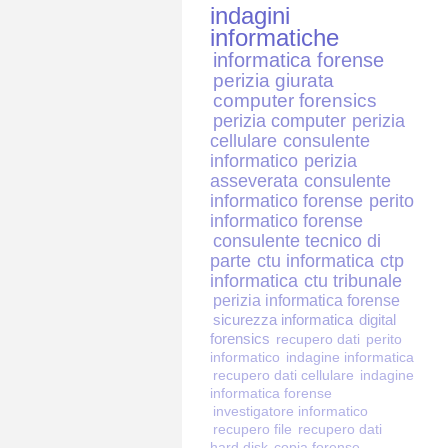
indagini
informatiche
informatica forense
perizia giurata
computer forensics
perizia computer
perizia
cellulare
consulente
informatico
perizia
asseverata
consulente
informatico forense
perito
informatico forense
consulente tecnico di
parte
ctu informatica
ctp
informatica
ctu tribunale
perizia informatica forense
sicurezza informatica
digital
forensics
recupero dati
perito
informatico
indagine informatica
recupero dati cellulare
indagine
informatica forense
investigatore informatico
recupero file
recupero dati
hard disk
copia forense