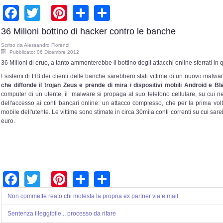
Facebook
Twitter
Pinterest
Share
Share
36 Milioni bottino di hacker contro le banche
Scritto da
Alessandro Fiorenzi
Pubblicato: 06 Dicembre 2012
36 Milioni di eruo, a tanto ammonterebbe il bottino degli attacchi online sferrati in 
I sistemi di HB dei clienti delle banche sarebbero stati vittime di un nuovo malwa
che diffonde il trojan Zeus e prende di mira i dispositivi mobili Android e B
computer di un utente, il malware si propaga al suo telefono cellulare, su cui rie
dell'accesso ai conti bancari online: un attacco complesso, che per la prima volta
mobile dell'utente. Le vittime sono stimate in circa 30mila conti correnti su cui sar
euro.
Facebook
Twitter
Pinterest
Share
Share
Non commette reato chi molesta la propria ex partner via e mail
Sentenza illeggibile... processo da rifare