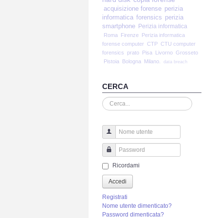
acquisizione forense
perizia
informatica
forensics
perizia
smartphone
Perizia informatica
Roma
Firenze
Perizia informatica
forense computer
CTP
CTU computer
forensics
prato
Pisa
Livorno
Grosseto
Pistoia
Bologna
Milano.
data breach
CERCA
Cerca...
Nome utente
Password
Ricordami
Accedi
Registrati
Nome utente dimenticato?
Password dimenticata?