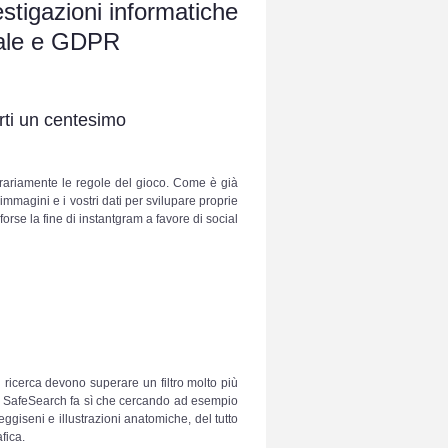
estigazioni informatiche
ndale e GDPR
arti un centesimo
trariamente le regole del gioco. Come è già
mmagini e i vostri dati per svilupare proprie
forse la fine di instantgram a favore di social
 ricerca devono superare un filtro molto più
 di SafeSearch fa sì che cercando ad esempio
ggiseni e illustrazioni anatomiche, del tutto
fica.