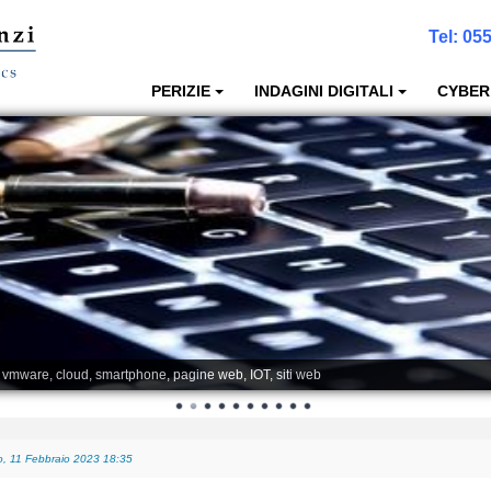
Tel:
055
PERIZIE
INDAGINI DIGITALI
CYBER
, vmware, cloud, smartphone, pagine web, IOT, siti web
, 11 Febbraio 2023 18:35