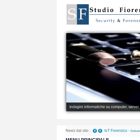
Indagini informatiche su computer, server
News dal sito :
IoT Forensics
-
Sabato
MENU PRINCIPALE