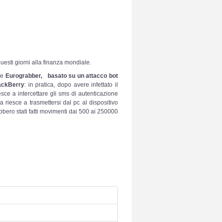
questi giorni alla finanza mondiale.
re
Eurograbber, basato su un attacco bot
lackBerry
: in pratica, dopo avere infettato il
sce a intercettare gli sms di autenticazione
 riesce a trasmettersi dal pc al dispositivo
ebbero stati fatti movimenti dai 500 ai 250000