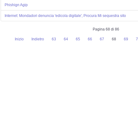
Phishign Agip
Internet: Mondadori denuncia 'edicola digitale', Procura Mi sequestra sito
Pagina 68 di 86
Inizio
Indietro
63
64
65
66
67
68
69
7