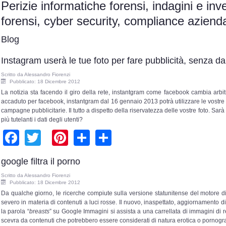
Perizie informatiche forensi, indagini e inv
forensi, cyber security, compliance azie
Blog
Instagram userà le tue foto per fare pubblicità, senza d
Scritto da
Alessandro Fiorenzi
Pubblicato: 18 Dicembre 2012
La notizia sta facendo il giro della rete, instantgram come facebook cambia arbi
accaduto per facebook, instantgram dal 16 gennaio 2013 potrà utilizzare le vostre i
campagne pubblicitarie. Il tutto a dispetto della riservatezza delle vostre foto. Sarà 
più tutelanti i dati degli utenti?
Facebook
Twitter
Pinterest
Share
Share
google filtra il porno
Scritto da
Alessandro Fiorenzi
Pubblicato: 18 Dicembre 2012
Da qualche giorno, le ricerche compiute sulla versione statunitense del motore di
severo in materia di contenuti a luci rosse. Il nuovo, inaspettato, aggiornamento
la parola “
breasts
” su Google Immagini si assista a una carrellata di immagini di re
scevra da contenuti che potrebbero essere considerati di natura erotica o pornogra