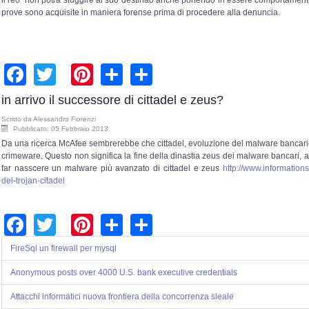
prove sono acquisite in maniera forense prima di procedere alla denuncia.
Facebook
Twitter
Pinterest
Share
Share
in arrivo il successore di cittadel e zeus?
Scritto da
Alessandro Fiorenzi
Pubblicato: 05 Febbraio 2013
Da una ricerca McAfee sembrerebbe che cittadel, evoluzione del malware bancario z
crimeware. Questo non significa la fine della dinastia zeus dei malware bancari, an
far nasscere un malware più avanzato di cittadel e zeus
http://www.informations
del-trojan-citadel
Facebook
Twitter
Pinterest
Share
Share
FireSql un firewall per mysql
Anonymous posts over 4000 U.S. bank executive credentials
Attacchi informatici nuova frontiera della concorrenza sleale