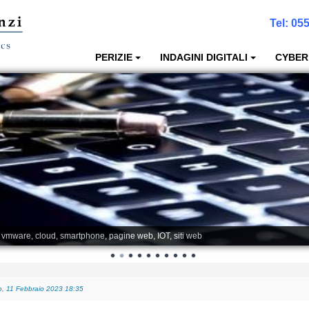
Tel:
055
PERIZIE
INDAGINI DIGITALI
CYBER
, vmware, cloud, smartphone, pagine web, IOT, siti web
, 11 Febbraio 2023 18:35