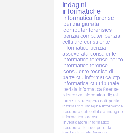
indagini
informatiche
informatica forense
perizia giurata
computer forensics
perizia computer
perizia
cellulare
consulente
informatico
perizia
asseverata
consulente
informatico forense
perito
informatico forense
consulente tecnico di
parte
ctu informatica
ctp
informatica
ctu tribunale
perizia informatica forense
sicurezza informatica
digital
forensics
recupero dati
perito
informatico
indagine informatica
recupero dati cellulare
indagine
informatica forense
investigatore informatico
recupero file
recupero dati
hard disk
copia forense