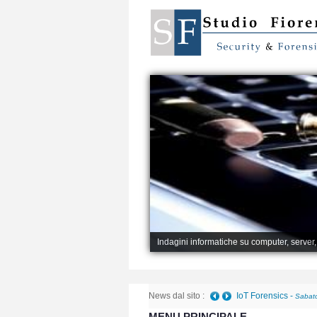
Indagini informatiche su computer, server
News dal sito :
IoT Forensics
-
Sabato
MENU PRINCIPALE