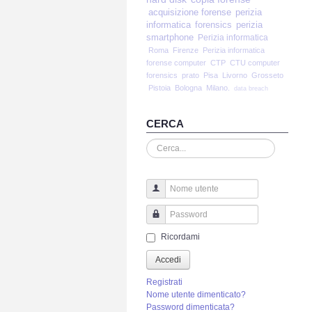
acquisizione forense
perizia
informatica
forensics
perizia
smartphone
Perizia informatica
Roma
Firenze
Perizia informatica
forense computer
CTP
CTU computer
forensics
prato
Pisa
Livorno
Grosseto
Pistoia
Bologna
Milano.
data breach
CERCA
Cerca...
Nome utente
Password
Ricordami
Accedi
Registrati
Nome utente dimenticato?
Password dimenticata?