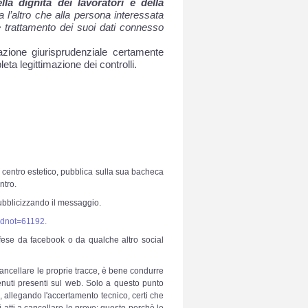
ella dignità dei lavoratori e della
 l’altro che alla persona interessata
e trattamento dei suoi dati connesso
azione giurisprudenziale certamente
a legittimazione dei controlli.
n centro estetico, pubblica sulla sua bacheca
ntro.
pubblicizzando il messaggio.
idnot=61192.
ffese da facebook o da qualche altro social
cancellare le proprie tracce, è bene condurre
enuti presenti sul web. Solo a questo punto
allegando l'accertamento tecnico, certi che
atti a cancellare le prove; questo perchè le