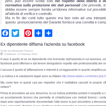
però, può essere svolta solo
nel rispetto della libertà e d
normativa sulla protezione dei dati personali
che prevede, tra
debba essere sempre fornita un’idonea informativa sul possibil
all’attività di verifica e controllo.
Ma in fin dei conti tutto questo era ben noto ad una interpet
questo pronunciamento del Garante fornisce una corretta e complet
Facebook
Twitter
Pinterest
Share
Share
Ex dipendente diffama l'azienda su facebook
Scritto da
Alessandro Fiorenzi
Pubblicato: 12 Febbraio 2013
Il caso è quello di un ex dipendente che licenziato dall'azienda in cui lavorava, u
facebook post offensivi e dal tenore denigratorio rispetto alle professionalità del ce
L'accusa è quella di diffamazione e Internet è un'aggravante in quanto amplifica 
La notizia e le valutazioni legali sono su Altalex
http://www.altalex.com/index.php?
Ma come fare in questi casi per impedire che il malfattore cancelli le proprie o
networ?
Prima di procedere ad una denuncia, la cui notizia potrebbe portare il sospetto a 
un accertamento tecnico che permetta di cristallizzare con metodi forensi i cont
dopo aver opportunamente documentato l'atto lesivo si può procedere a denuncia, 
il reo non potrà sfuggire al suo destinao anche ponendo in essere comportamenti 