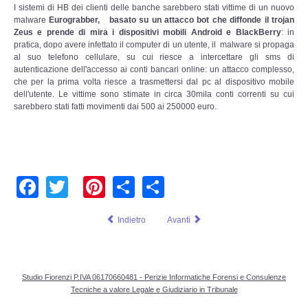
Perizia Data Breach
I sistemi di HB dei clienti delle banche sarebbero stati vittime di un nuovo
malware
Eurograbber, basato su un attacco bot che diffonde il trojan
Zeus e prende di mira i dispositivi mobili Android e BlackBerry
: in
INDAGINI DIGITALI
pratica, dopo avere infettato il computer di un utente, il malware si propaga
al suo telefono cellulare, su cui riesce a intercettare gli sms di
autenticazione dell'accesso ai conti bancari online: un attacco complesso,
Digital Intelligence OSINT
che per la prima volta riesce a trasmettersi dal pc al dispositivo mobile
dell'utente. Le vittime sono stimate in circa 30mila conti correnti su cui
Indagini su computer
sarebbero stati fatti movimenti dai 500 ai 250000 euro.
Indagini Smartphone,Tablet
Copia/Acquisizione Forense
Facebook
Twitter
Pinterest
Share
Share
Bonifiche Digitali
Indietro
Avanti
Forensics Readiness
Incident Response
Studio Fiorenzi P.IVA 06170660481 - Perizie Informatiche Forensi e Consulenze
Tecniche a valore Legale e Giudiziario in Tribunale