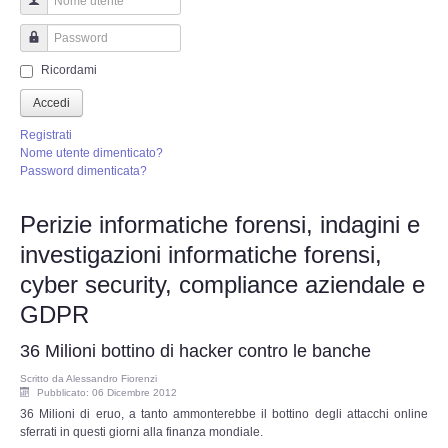
Perizia Truffa Banca e Online
Nome utente
Perizia Dash Cam
Password
Ricordami
Perizia software spia
Accedi
Registrati
Perizia Controllo lavoratori
Nome utente dimenticato?
Password dimenticata?
Perizia Chat WhatsApp,Telegram
Perizie informatiche forensi, indagini e
investigazioni informatiche forensi,
Perizia DVR
cyber security, compliance aziendale e
Perizia IoT e IIoT
GDPR
36 Milioni bottino di hacker contro le banche
Perizia Ransomware Malware
Scritto da
Alessandro Fiorenzi
Pubblicato: 06 Dicembre 2012
Perizia Incidente Stradale
36 Milioni di eruo, a tanto ammonterebbe il bottino degli attacchi online
sferrati in questi giorni alla finanza mondiale.