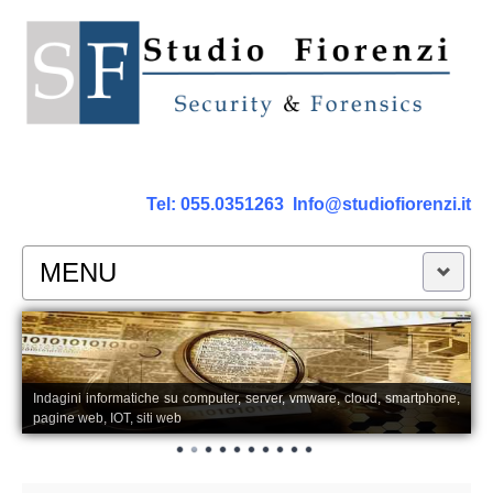
Tel:
055.0351263
Info@studiofiorenzi.it
MENU
PERIZIE
Perizia Computer
Indagini informatiche su computer, server, vmware, cloud, smartphone,
pagine web, IOT, siti web
Perizia Smartphone Tablet,Cell.
Perizia Rete dati