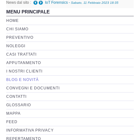
News dal sito :
IoT Forensics
-
Sabato, 11 Febbraio 2023 18:35
MENU PRINCIPALE
Perizia Basi di Dati
HOME
CHI SIAMO
Perizia Immagini e Video
PREVENTIVO
NOLEGGI
Perzia su Software/Programmi
CASI TRATTATI
Perizia Fonica e Trascrizioni
APPUTANMENTO
I NOSTRI CLIENTI
Perizia su Social Network
BLOG E NOVITÀ
CONVEGNI E DOCUMENTI
Perizia Web Reputation
CONTATTI
GLOSSARIO
Perizia Host e Mainframe
MAPPA
FEED
Perizia Contratti ICT
INFORMATIVA PRIVACY
REPERTAMENTO