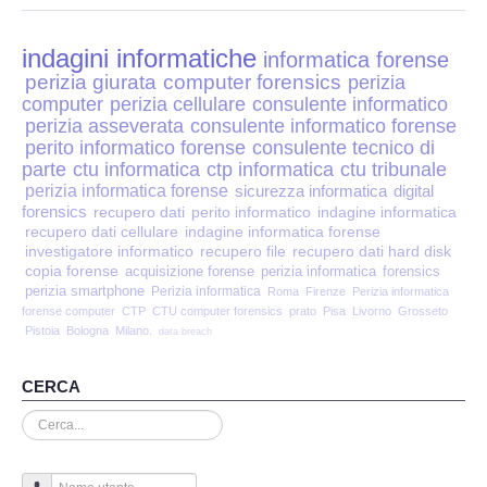
Perizia Disp. Elettronici
indagini informatiche
Perizia Stalking
informatica forense
perizia giurata
computer forensics
perizia
computer
perizia cellulare
consulente informatico
Perizia Cyber Bullismo
perizia asseverata
consulente informatico forense
perito informatico forense
consulente tecnico di
Incarichi CTU e CTP
parte
ctu informatica
ctp informatica
ctu tribunale
perizia informatica forense
sicurezza informatica
digital
forensics
recupero dati
perito informatico
indagine informatica
Perizia Centralini PBX e VOIP
recupero dati cellulare
indagine informatica forense
investigatore informatico
recupero file
recupero dati hard disk
copia forense
Perizia Estimo
acquisizione forense
perizia informatica
forensics
perizia smartphone
Perizia informatica
Roma
Firenze
Perizia informatica
forense computer
CTP
CTU computer forensics
prato
Pisa
Livorno
Grosseto
Perizia Documento informatico
Pistoia
Bologna
Milano.
data breach
Perizia Cloud
CERCA
Cerca...
Perizia E-mail