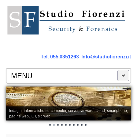
Tel:
055.0351263
Info@studiofiorenzi.it
MENU
PERIZIE
Perizia Computer
Indagini informatiche su computer, server, vmware, cloud, smartphone,
pagine web, IOT, siti web
Perizia Smartphone Tablet,Cell.
Perizia Rete dati