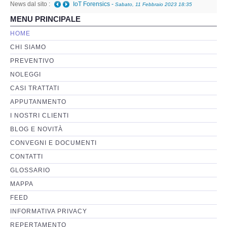
News dal sito :
IoT Forensics
-
Sabato, 11 Febbraio 2023 18:35
MENU PRINCIPALE
Perizia Basi di Dati
HOME
CHI SIAMO
Perizia Immagini e Video
PREVENTIVO
NOLEGGI
Perzia su Software/Programmi
CASI TRATTATI
Perizia Fonica e Trascrizioni
APPUTANMENTO
I NOSTRI CLIENTI
Perizia su Social Network
BLOG E NOVITÀ
CONVEGNI E DOCUMENTI
Perizia Web Reputation
CONTATTI
GLOSSARIO
Perizia Host e Mainframe
MAPPA
FEED
Perizia Contratti ICT
INFORMATIVA PRIVACY
REPERTAMENTO