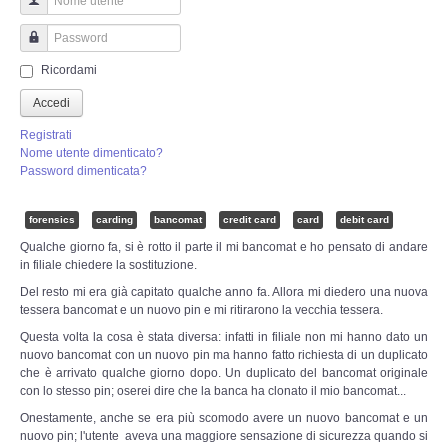
Perizia Truffa Banca e Online
Nome utente
Perizia Dash Cam
Password
Ricordami
Perizia software spia
Accedi
Registrati
Perizia Controllo lavoratori
Nome utente dimenticato?
Password dimenticata?
Perizia Chat WhatsApp,Telegram
forensics
carding
bancomat
credit card
card
debit card
Qualche giorno fa, si è rotto il parte il mi bancomat e ho pensato di andare
Perizia DVR
in filiale chiedere la sostituzione.
Del resto mi era già capitato qualche anno fa. Allora mi diedero una nuova
Perizia IoT e IIoT
tessera bancomat e un nuovo pin e mi ritirarono la vecchia tessera.
Questa volta la cosa è stata diversa: infatti in filiale non mi hanno dato un
Perizia Ransomware Malware
nuovo bancomat con un nuovo pin ma hanno fatto richiesta di un duplicato
che è arrivato qualche giorno dopo. Un duplicato del bancomat originale
con lo stesso pin; oserei dire che la banca ha clonato il mio bancomat...
Perizia Incidente Stradale
Onestamente, anche se era più scomodo avere un nuovo bancomat e un
nuovo pin; l'utente aveva una maggiore sensazione di sicurezza quando si