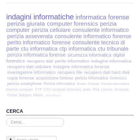
Perizia Disp. Elettronici
indagini informatiche
Perizia Stalking
informatica forense
perizia giurata
computer forensics
perizia
computer
perizia cellulare
consulente informatico
Perizia Cyber Bullismo
perizia asseverata
consulente informatico forense
perito informatico forense
consulente tecnico di
Incarichi CTU e CTP
parte
ctu informatica
ctp informatica
ctu tribunale
perizia informatica forense
sicurezza informatica
digital
forensics
recupero dati
perito informatico
indagine informatica
Perizia Centralini PBX e VOIP
recupero dati cellulare
indagine informatica forense
investigatore informatico
recupero file
recupero dati hard disk
copia forense
Perizia Estimo
acquisizione forense
perizia informatica
forensics
perizia smartphone
Perizia informatica
Roma
Firenze
Perizia informatica
forense computer
CTP
CTU computer forensics
prato
Pisa
Livorno
Grosseto
Perizia Documento informatico
Pistoia
Bologna
Milano.
data breach
Perizia Cloud
CERCA
Cerca...
Perizia E-mail