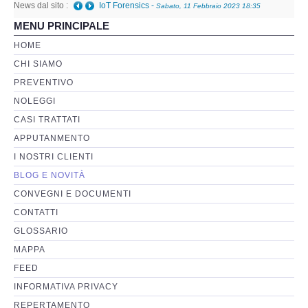
News dal sito :
IoT Forensics
-
Sabato, 11 Febbraio 2023 18:35
MENU PRINCIPALE
Perizia Basi di Dati
HOME
CHI SIAMO
Perizia Immagini e Video
PREVENTIVO
NOLEGGI
Perzia su Software/Programmi
CASI TRATTATI
Perizia Fonica e Trascrizioni
APPUTANMENTO
I NOSTRI CLIENTI
Perizia su Social Network
BLOG E NOVITÀ
CONVEGNI E DOCUMENTI
Perizia Web Reputation
CONTATTI
GLOSSARIO
Perizia Host e Mainframe
MAPPA
FEED
Perizia Contratti ICT
INFORMATIVA PRIVACY
REPERTAMENTO