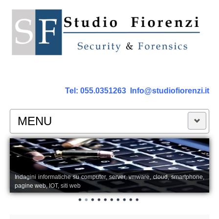
Tel:
055.0351263
Info@studiofiorenzi.it
MENU
PERIZIE
Perizia Computer
Indagini informatiche su computer, server, vmware, cloud, smartphone,
pagine web, IOT, siti web
Perizia Smartphone Tablet,Cell.
Perizia Rete dati