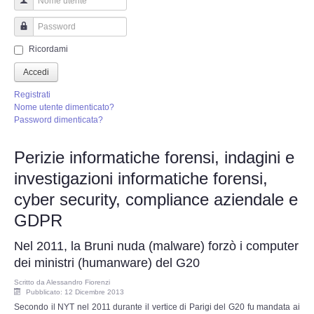
Perizia Truffa Banca e Online
Nome utente
Perizia Dash Cam
Password
Ricordami
Perizia software spia
Accedi
Registrati
Perizia Controllo lavoratori
Nome utente dimenticato?
Password dimenticata?
Perizia Chat WhatsApp,Telegram
Perizie informatiche forensi, indagini e
investigazioni informatiche forensi,
Perizia DVR
cyber security, compliance aziendale e
Perizia IoT e IIoT
GDPR
Nel 2011, la Bruni nuda (malware) forzò i computer
Perizia Ransomware Malware
dei ministri (humanware) del G20
Perizia Incidente Stradale
Scritto da
Alessandro Fiorenzi
Pubblicato: 12 Dicembre 2013
Secondo il NYT nel 2011 durante il vertice di Parigi del G20 fu mandata ai