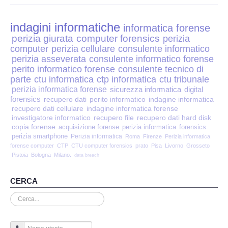
Perizia Disp. Elettronici
indagini informatiche
Perizia Stalking
informatica forense
perizia giurata
computer forensics
perizia
computer
perizia cellulare
consulente informatico
Perizia Cyber Bullismo
perizia asseverata
consulente informatico forense
perito informatico forense
consulente tecnico di
Incarichi CTU e CTP
parte
ctu informatica
ctp informatica
ctu tribunale
perizia informatica forense
sicurezza informatica
digital
forensics
recupero dati
perito informatico
indagine informatica
Perizia Centralini PBX e VOIP
recupero dati cellulare
indagine informatica forense
investigatore informatico
recupero file
recupero dati hard disk
copia forense
Perizia Estimo
acquisizione forense
perizia informatica
forensics
perizia smartphone
Perizia informatica
Roma
Firenze
Perizia informatica
forense computer
CTP
CTU computer forensics
prato
Pisa
Livorno
Grosseto
Perizia Documento informatico
Pistoia
Bologna
Milano.
data breach
Perizia Cloud
CERCA
Cerca...
Perizia E-mail