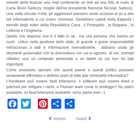
Perizia Data Breach
ministri delle finanze una mail contenente un link ad una foto di nudo di
Carla Bruni-Sarkozy, moglie dell'ex presidente francese Nicolas Sarkozy.
Una volta cliccato il link, gli aggressori avevano avuto accesso al pc e alle
INDAGINI DIGITALI
reti informatiche a cui erano connessi. Sarebbero caduti nella trappola i
ministri degli esteri della Repubblica Ceca , il Portogallo , la Bulgaria , la
Lettonia e l'Ungheria.
Digital Intelligence OSINT
Quello che stupisce non è il fatto in se, ma che persone che hanno un
ruolo critico nella gestione dello stato, di grande e grave responsabilità
nell'accesso a dati e informazioni riservatissime, abbiano usato gli
Indagini su computer
strumenti governativi con la disinvoltura con cui si ognuno di noi, normali
cittadini, usa un computer personale o un tablet su cui non ha dati
Indagini Smartphone,Tablet
importanti.
Come possiamo sperare che questi paese e questi politici possano
seriamente affrontare e definire piani di lotta alla criminalità informatica?
Copia/Acquisizione Forense
L'hardware può essere fault tollerance, il software può essere fixed e
patched per mitigare i rischi, e l'human ware come lo proteggo? No patch
available, no fault tollerance available: sorry, game over ;-)
Bonifiche Digitali
Facebook
Twitter
Pinterest
Share
Share
Forensics Readiness
Indietro
Avanti
Incident Response