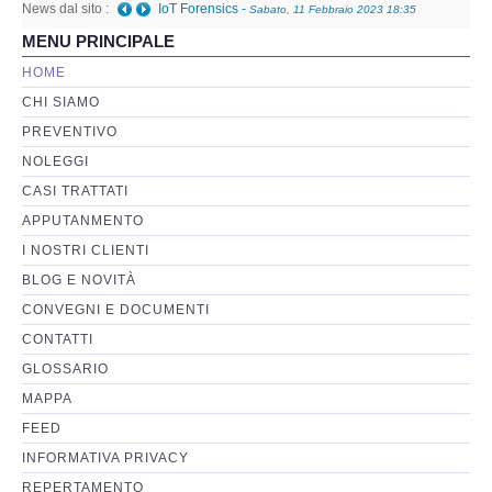
News dal sito :
IoT Forensics
-
Sabato, 11 Febbraio 2023 18:35
MENU PRINCIPALE
Perizia Basi di Dati
HOME
CHI SIAMO
Perizia Immagini e Video
PREVENTIVO
NOLEGGI
Perzia su Software/Programmi
CASI TRATTATI
Perizia Fonica e Trascrizioni
APPUTANMENTO
I NOSTRI CLIENTI
Perizia su Social Network
BLOG E NOVITÀ
CONVEGNI E DOCUMENTI
Perizia Web Reputation
CONTATTI
GLOSSARIO
Perizia Host e Mainframe
MAPPA
FEED
Perizia Contratti ICT
INFORMATIVA PRIVACY
REPERTAMENTO