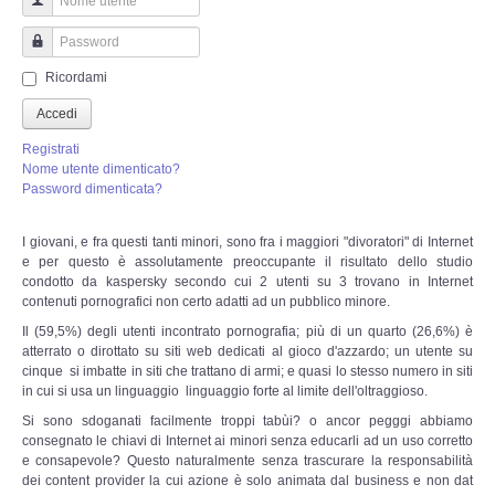
Perizia Truffa Banca e Online
Nome utente
Perizia Dash Cam
Password
Ricordami
Perizia software spia
Accedi
Registrati
Perizia Controllo lavoratori
Nome utente dimenticato?
Password dimenticata?
Perizia Chat WhatsApp,Telegram
I giovani, e fra questi tanti minori, sono fra i maggiori "divoratori" di Internet
e per questo è assolutamente preoccupante il risultato dello studio
Perizia DVR
condotto da kaspersky secondo cui 2 utenti su 3 trovano in Internet
contenuti pornografici non certo adatti ad un pubblico minore.
Il (59,5%) degli utenti incontrato pornografia; più di un quarto (26,6%) è
Perizia IoT e IIoT
atterrato o dirottato su siti web dedicati al gioco d'azzardo; un utente su
cinque si imbatte in siti che trattano di armi; e quasi lo stesso numero in siti
Perizia Ransomware Malware
in cui si usa un linguaggio linguaggio forte al limite dell'oltraggioso.
Si sono sdoganati facilmente troppi tabùi? o ancor pegggi abbiamo
consegnato le chiavi di Internet ai minori senza educarli ad un uso corretto
Perizia Incidente Stradale
e consapevole? Questo naturalmente senza trascurare la responsabilità
dei content provider la cui azione è solo animata dal business e non dat