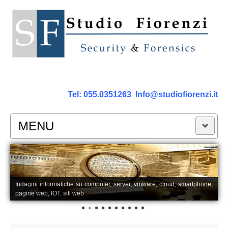
Tel:
055.0351263
Info@studiofiorenzi.it
MENU
PERIZIE
Perizia Computer
Indagini informatiche su computer, server, vmware, cloud, smartphone,
pagine web, IOT, siti web
Perizia Smartphone Tablet,Cell.
Perizia Rete dati