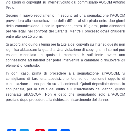
Perizia Data Breach
violazioni di copyright su Internet voluto dal commissario AGCOM Antonio
Preto.
Secono il nuovo regolamento, in seguito ad una segnalazione l’AGCOM
INDAGINI DIGITALI
provvederà alla comunicazione della diffida al sito pirata entro due giorni
della comunicazione. Il sito in questione, entro 10 giorni, potrà difendersi
Digital Intelligence OSINT
per vie legali nei confronti del Garante. Mentre il processo dovrà chiudersi
entro ulteriori 15 giorni.
Si accorciano quindi i tempi per la tutela del copyrith su Intenet, questo non
Indagini su computer
significa abbassare la guardia. Una violazione di copyright in Internet può
essere cancellata in qualsiasi momento è sufficiente avere una
Indagini Smartphone,Tablet
connessione ad Internet per poter intervenire a cambiare o rimuovere gli
elementi di contrasto.
In ogni caso, prima di procedere alla segnalazione all'AGCOM, vi
Copia/Acquisizione Forense
consigliamo di fare una acquisizione forense dei contenuti oggetto di
contestazione e una perizia su tali contenuti. Quindi depositate denuncia
Bonifiche Digitali
con perizia, per la tutela del diritto e il risarcimento del danno, quindi
segnalate all'AGCOM. Non è detto che segnalando solo all'AGCOM
possiate dopo procedere alla richiesta di risarcimento del danno.
Forensics Readiness
Incident Response