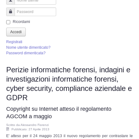
Perizia Truffa Banca e Online
Nome utente
Perizia Dash Cam
Password
Ricordami
Perizia software spia
Accedi
Registrati
Perizia Controllo lavoratori
Nome utente dimenticato?
Password dimenticata?
Perizia Chat WhatsApp,Telegram
Perizie informatiche forensi, indagini e
investigazioni informatiche forensi,
Perizia DVR
cyber security, compliance aziendale e
Perizia IoT e IIoT
GDPR
Copyright su Internet atteso il regolamento
Perizia Ransomware Malware
AGCOM a maggio
Perizia Incidente Stradale
Scritto da
Alessandro Fiorenzi
Pubblicato: 27 Aprile 2013
E' atteso per il 24 maggio 2013 il nuovo regolamento per contrastare le