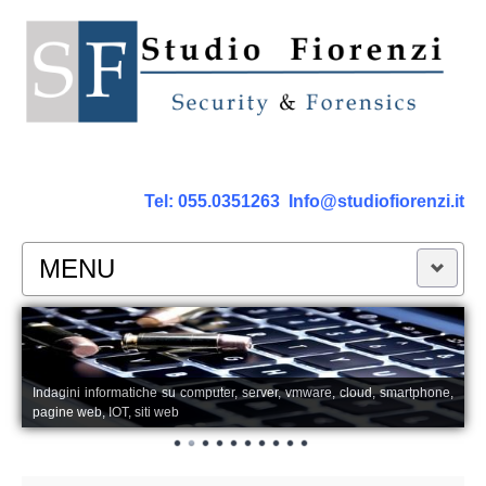
Tel:
055.0351263
Info@studiofiorenzi.it
MENU
PERIZIE
Perizia Computer
Indagini informatiche su computer, server, vmware, cloud, smartphone,
pagine web, IOT, siti web
Perizia Smartphone Tablet,Cell.
Perizia Rete dati