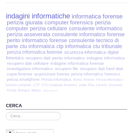
Perizia Disp. Elettronici
indagini informatiche
Perizia Stalking
informatica forense
perizia giurata
computer forensics
perizia
computer
perizia cellulare
consulente informatico
Perizia Cyber Bullismo
perizia asseverata
consulente informatico forense
perito informatico forense
consulente tecnico di
Incarichi CTU e CTP
parte
ctu informatica
ctp informatica
ctu tribunale
perizia informatica forense
sicurezza informatica
digital
forensics
recupero dati
perito informatico
indagine informatica
Perizia Centralini PBX e VOIP
recupero dati cellulare
indagine informatica forense
investigatore informatico
recupero file
recupero dati hard disk
copia forense
Perizia Estimo
acquisizione forense
perizia informatica
forensics
perizia smartphone
Perizia informatica
Roma
Firenze
Perizia informatica
forense computer
CTP
CTU computer forensics
prato
Pisa
Livorno
Grosseto
Perizia Documento informatico
Pistoia
Bologna
Milano.
data breach
Perizia Cloud
CERCA
Cerca...
Perizia E-mail