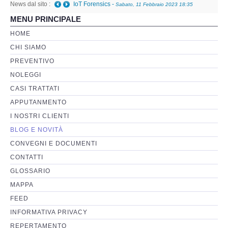
News dal sito :
IoT Forensics
-
Sabato, 11 Febbraio 2023 18:35
MENU PRINCIPALE
Perizia Basi di Dati
HOME
CHI SIAMO
Perizia Immagini e Video
PREVENTIVO
NOLEGGI
Perzia su Software/Programmi
CASI TRATTATI
Perizia Fonica e Trascrizioni
APPUTANMENTO
I NOSTRI CLIENTI
Perizia su Social Network
BLOG E NOVITÀ
CONVEGNI E DOCUMENTI
Perizia Web Reputation
CONTATTI
GLOSSARIO
Perizia Host e Mainframe
MAPPA
FEED
Perizia Contratti ICT
INFORMATIVA PRIVACY
REPERTAMENTO