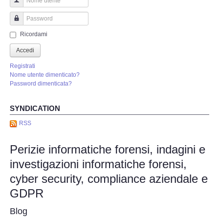
Perizia Truffa Banca e Online
Nome utente
Perizia Dash Cam
Password
Ricordami
Perizia software spia
Accedi
Registrati
Perizia Controllo lavoratori
Nome utente dimenticato?
Password dimenticata?
Perizia Chat WhatsApp,Telegram
SYNDICATION
Perizia DVR
RSS
Perizie informatiche forensi, indagini e
Perizia IoT e IIoT
investigazioni informatiche forensi,
Perizia Ransomware Malware
cyber security, compliance aziendale e
GDPR
Perizia Incidente Stradale
Blog