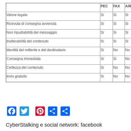
Copia/Acquisizione Forense Web
PEC
FAX
A/
Valore legale
Si
Si
Si
Indagini persone scomparse
Ricevuta di consegna avvenuta
Si
Si
Si
Remote Digital Forensics
Non ripudiabilità del messaggio
Si
Si
Si
Inalterabilità del contenuto
Si
Si
Si
Acquisizione Forense remota
Identità del mittente e del destinatario
Si
No
No
Consegna immediata
Si
Si
No
Sblocco PIN Smartphone
Certezza del contenuto
Si
No
No
Recupero dati
Invio gratuito
Si
No
No
Prevenzione Frode
CYBER SECURITY
Facebook
Twitter
Pinterest
Share
Share
Security Management
CyberStalking e social network: facebook