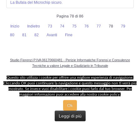
La Bufala del Microchip sicuro.
Pagina 78 di 86
Inizio
Indietro
73
74
75
76
77
78
79
80
81
82
Avanti
Fine
Studio Fiorenzi P.IVA 06170660481 - Perizie Informatiche Forensi e Consulenze
Tecniche a valore Legale e Giudiziario in Tribunale
Questo sito utilizza i cookie per offrire una migliore esperienza di navigazione.
Cliccando OK puoi continuare la navigazione e questo messaggio non ti verrà più
mostrato. Se invece vuoi disabilitare i cookie puoi farlo dal tuo browser. Per
maggiori informazioni puoi accedere alla nostra cookie policy.
Ok
Leggi di più