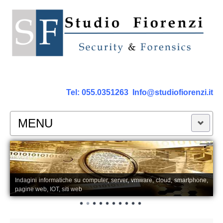
Tel:
055.0351263
Info@studiofiorenzi.it
MENU
PERIZIE
Perizia Computer
Indagini informatiche su computer, server, vmware, cloud, smartphone,
pagine web, IOT, siti web
Perizia Smartphone Tablet,Cell.
Perizia Rete dati