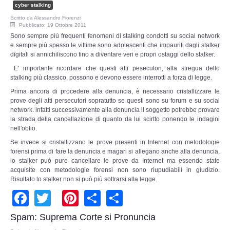
Risk Management
cyber stalking
Scritto da
Alessandro Fiorenzi
Pubblicato: 19 Ottobre 2011
Incident Handling & Response
Sono sempre più frequenti fenomeni di stalking condotti su social network
e sempre più spesso le vittime sono adolescenti che impauriti dagli stalker
digitali si annichiliscono fino a diventare veri e propri ostaggi dello stalker.
Log Management & SIEM
E' importante ricordare che questi atti pesecutori, alla stregua dello
stalking più classico, possono e devono essere interrotti a forza di legge.
Vulnerability Assesment & Pen Test
Prima ancora di procedere alla denuncia, è necessario cristallizzare le
prove degli atti persecutori sopratutto se questi sono su forum e su social
BC & DR
network. infatti successivamente alla denuncia il soggetto potrebbe provare
la strada della cancellazione di quanto da lui scirtto ponendo le indagini
nell'oblio.
Data Breach
Se invece si cristallizzano le prove presenti in Internet con metodologie
forensi prima di fare la denuncia e magari si allegano anche alla denuncia,
A & C
lo stalker può pure cancellare le prove da Internet ma essendo state
acquisite con metodologie forensi non sono riupudiabili in giudizio.
Risultato lo stalker non si può più sottrarsi alla legge.
Privacy & GDPR
Facebook
Twitter
Pinterest
Share
Share
Resp. Amministrativa dlsg 231
Spam: Suprema Corte si Pronuncia