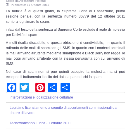
Scritto da
Alessandro Fiorenzi
Adempimenti Ecommerce
Pubblicato: 17 Ottobre 2011
La notizia è di questi giorni, la Suprema Corte di Cassazione, prima
sezione penale, con la sentenza numero 36779 del 12 ottobre 2011
Tutela Copyright e Marchi
sembra legittimare lo spam.
infatti dal testo della sentenza al Suprema Corte esclude il reato di molestia
Auditing Aziendale
per l'attività di spam.
A molti risulta discutibile, e questa obiezione è condivisibile, in quanto il
Programma Azienda Sicura
raffronto delle mail di spam con gli SMS in quanto con i moderni terminali
le mail arrivano all'utente mediante smartphone e Black Berry non regge: le
mail oggi arrivano all'utente con la stessa pervasività con cui arrivano gli
Assistenza Legale
SMS.
Nel caso di spam non si può quindi eccepire la molestia, ma si può
INFO
ecceprie il trattamento illecito dei dati da parte di chi fa spam.
Facebook
Twitter
Pinterest
Share
Share
intercettazioni e localizzazione cellulare
Legittimo licenziamento a seguito di accertamenti commissionati dal
datore di lavoro
Tecnoworkshop Lucca - 1 ottobre 2011