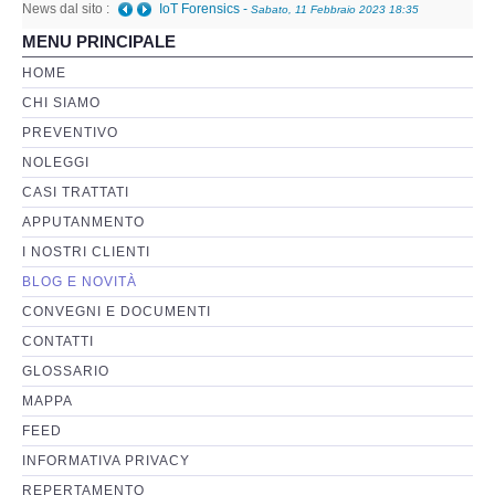
News dal sito :
IoT Forensics
-
Sabato, 11 Febbraio 2023 18:35
MENU PRINCIPALE
Perizia Basi di Dati
HOME
CHI SIAMO
Perizia Immagini e Video
PREVENTIVO
NOLEGGI
Perzia su Software/Programmi
CASI TRATTATI
Perizia Fonica e Trascrizioni
APPUTANMENTO
I NOSTRI CLIENTI
Perizia su Social Network
BLOG E NOVITÀ
CONVEGNI E DOCUMENTI
Perizia Web Reputation
CONTATTI
GLOSSARIO
Perizia Host e Mainframe
MAPPA
FEED
Perizia Contratti ICT
INFORMATIVA PRIVACY
REPERTAMENTO