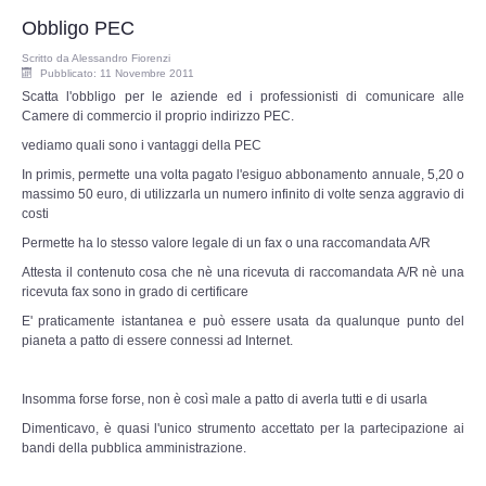
Perizia Data Breach
Obbligo PEC
INDAGINI DIGITALI
Scritto da
Alessandro Fiorenzi
Pubblicato: 11 Novembre 2011
Scatta l'obbligo per le aziende ed i professionisti di comunicare alle
Digital Intelligence OSINT
Camere di commercio il proprio indirizzo PEC.
vediamo quali sono i vantaggi della PEC
Indagini su computer
In primis, permette una volta pagato l'esiguo abbonamento annuale, 5,20 o
massimo 50 euro, di utilizzarla un numero infinito di volte senza aggravio di
costi
Indagini Smartphone,Tablet
Permette ha lo stesso valore legale di un fax o una raccomandata A/R
Attesta il contenuto cosa che nè una ricevuta di raccomandata A/R nè una
Copia/Acquisizione Forense
ricevuta fax sono in grado di certificare
E' praticamente istantanea e può essere usata da qualunque punto del
Bonifiche Digitali
pianeta a patto di essere connessi ad Internet.
Forensics Readiness
Insomma forse forse, non è così male a patto di averla tutti e di usarla
Dimenticavo, è quasi l'unico strumento accettato per la partecipazione ai
Incident Response
bandi della pubblica amministrazione.