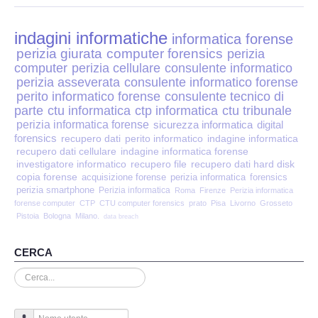
Perizia Disp. Elettronici
indagini informatiche
Perizia Stalking
informatica forense
perizia giurata
computer forensics
perizia
computer
perizia cellulare
consulente informatico
Perizia Cyber Bullismo
perizia asseverata
consulente informatico forense
perito informatico forense
consulente tecnico di
Incarichi CTU e CTP
parte
ctu informatica
ctp informatica
ctu tribunale
perizia informatica forense
sicurezza informatica
digital
forensics
recupero dati
perito informatico
indagine informatica
Perizia Centralini PBX e VOIP
recupero dati cellulare
indagine informatica forense
investigatore informatico
recupero file
recupero dati hard disk
copia forense
Perizia Estimo
acquisizione forense
perizia informatica
forensics
perizia smartphone
Perizia informatica
Roma
Firenze
Perizia informatica
forense computer
CTP
CTU computer forensics
prato
Pisa
Livorno
Grosseto
Perizia Documento informatico
Pistoia
Bologna
Milano.
data breach
Perizia Cloud
CERCA
Cerca...
Perizia E-mail