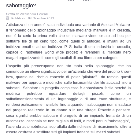
Copia/Acquisizione Forense Web
sabotaggio?
Scritto da
Alessandro Fiorenzi
Indagini persone scomparse
Pubblicato: 04 Dicembre 2013
A distanza di un anno è stata individuata una variante di Autocad Malware.
Il fenomeno dello spionaggio industriale mediante malware è in crescita,
Remote Digital Forensics
non è la certo la prima volta che un malware viene creato ad hoc per
sottrarre file di un certo tipo, come quelli di autocad, e inviarli ad un
indirizzo email o ad un indirizzo IP. Si tratta di una industria in crescita,
Acquisizione Forense remota
capace di rastrellare world wide progetti e rivenderli al mercato nero
magari organizzandoli come gli scaffali di una libreria per categorie.
Sblocco PIN Smartphone
L'aspetto più preoccupante non sta tanto nello spionaggio, che ha
comunque un rilievo significativo per un'azienda che vive del proprio know-
how, quanto nel rischio concreto di poter "pilotare" da remoto questi
Recupero dati
malware per approtare modifiche sulle funzioanlità dei file autocad fino a
sabotarli. Sabotare un progetto complesso è abbastanza facile perchè la
Prevenzione Frode
modifica potrebbe riguardare dettagli piccoli, come un
sottodimensionamento di un ingranaggio o di una trave strutturale, e
rendersi praticamente invisibile fino a quando il sabotaggio non si traduce
CYBER SECURITY
nel progetto realizzato in un danno o in una strage. Provete a pensare
cosa significherebbe sabotare il progetto di un impianto frenante di un
automezzo: centinaia se non migliaia di feriti, e morti per un "sabotaggio",
Security Management
l'azienda automobilistica sopraffatta dalle richieste di risarcimento, oltre a
essere costretta a sostiture tutti gli impianti frenanti sui mezzi sabotati.