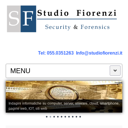
Tel:
055.0351263
Info@studiofiorenzi.it
MENU
PERIZIE
Perizia Computer
Indagini informatiche su computer, server, vmware, cloud, smartphone,
pagine web, IOT, siti web
Perizia Smartphone Tablet,Cell.
Perizia Rete dati