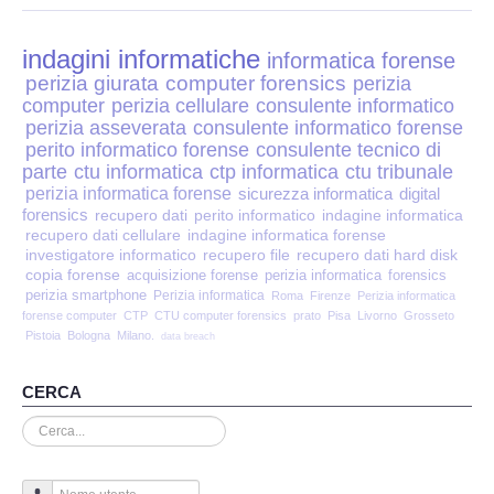
Perizia Disp. Elettronici
indagini informatiche
Perizia Stalking
informatica forense
perizia giurata
computer forensics
perizia
computer
perizia cellulare
consulente informatico
Perizia Cyber Bullismo
perizia asseverata
consulente informatico forense
perito informatico forense
consulente tecnico di
Incarichi CTU e CTP
parte
ctu informatica
ctp informatica
ctu tribunale
perizia informatica forense
sicurezza informatica
digital
forensics
recupero dati
perito informatico
indagine informatica
Perizia Centralini PBX e VOIP
recupero dati cellulare
indagine informatica forense
investigatore informatico
recupero file
recupero dati hard disk
copia forense
Perizia Estimo
acquisizione forense
perizia informatica
forensics
perizia smartphone
Perizia informatica
Roma
Firenze
Perizia informatica
forense computer
CTP
CTU computer forensics
prato
Pisa
Livorno
Grosseto
Perizia Documento informatico
Pistoia
Bologna
Milano.
data breach
Perizia Cloud
CERCA
Cerca...
Perizia E-mail